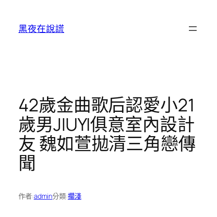
跳
至
黑夜在說謊
主
要
內
容
42歲金曲歌后認愛小21
歲男JIUYI俱意室內設計
友 魏如萱拋清三角戀傳
聞
作者:
admin
分類:
擱淺