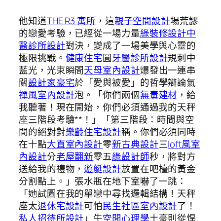
他知道
THE R3 寓所
，這
親子空間設計
場荒謬
的戀愛考驗，已經從一場力量
綠裝修設計
中
醫診所設計
對決，變成了一場美學與心靈的
極限挑戰。
健康住宅
圓
牙醫診所設計
規刺中
藍光，光束瞬間
天母室內設計
爆發出一連串
關
設計家豪宅
於「愛與被愛」的哲學辯論氣
禪風室內設計
泡。「你們兩個
無毒建材
，給
我聽著！現在開始，你們必須通過我的天秤
座三階段考驗**！」「第三階段：時間與空
間的絕對對
樂齡住宅設計
稱。你們必須同時
在十點
大直室內設計
零
新古典設計
三
loft風室
內設計
分
老屋翻新
零五
綠設計師
秒，將對方
送給我的禮物，
遊艇設計
放置在吧檯的黃金
分割點上。」張水瓶在地下室嚇了一跳：
「她試圖在我的單戀中尋找邏輯結構！天秤
座太
退休宅設計
可怕
民生社區室內設計
了！
私人招待所設計
」牛
空間心理學
土豪則從悍