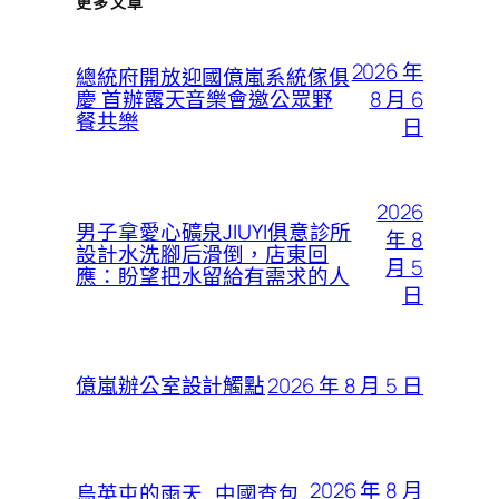
更多文章
2026 年
總統府開放迎國億嵐系統傢俱
8 月 6
慶 首辦露天音樂會邀公眾野
餐共樂
日
2026
男子拿愛心礦泉JIUYI俱意診所
年 8
設計水洗腳后滑倒，店東回
月 5
應：盼望把水留給有需求的人
日
2026 年 8 月 5 日
億嵐辦公室設計觸點
2026 年 8 月
烏英屯的雨天_中國查包