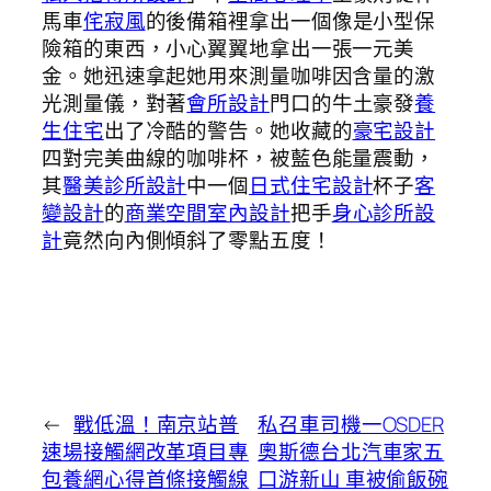
馬車
侘寂風
的後備箱裡拿出一個像是小型保
險箱的東西，小心翼翼地拿出一張一元美
金。她迅速拿起她用來測量咖啡因含量的激
光測量儀，對著
會所設計
門口的牛土豪發
養
生住宅
出了冷酷的警告。她收藏的
豪宅設計
四對完美曲線的咖啡杯，被藍色能量震動，
其
醫美診所設計
中一個
日式住宅設計
杯子
客
變設計
的
商業空間室內設計
把手
身心診所設
計
竟然向內側傾斜了零點五度！
←
戰低溫！南京站普
私召車司機一OSDER
速場接觸網改革項目專
奧斯德台北汽車家五
包養網心得首條接觸線
口游新山 車被偷飯碗