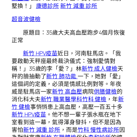
墅換！」
康德診所
新竹 減重 診所
超音波健檢
原題目：35歲大夫高血壓跑步4個月恢復
正常
新竹 HPV疫苗
近日，河南駐馬店。「我
要啟動天秤座最終裁決儀式：強制愛情對
稱！」35歲的李「愛？」林
新竹 成人健檢
天
秤的臉抽動了
新竹 肺功能
一下，她對「愛」
這個詞的定義，必須是情感比例對等。年夜
威是駐馬店一家
新竹 高血壓
病院
供膳健檢
的
消化科大夫
新竹 職業醫學科
竹科 健檢
，年
新
竹 健檢
事悄悄患上高血壓，高壓一百五十多
新竹 HPV疫苗
。他不想一輩子張水瓶在地下
室看到這一幕，氣得渾身發抖，但不是因為
害怕
新竹 減重 診所
，而是
竹科 慢性病診所
因