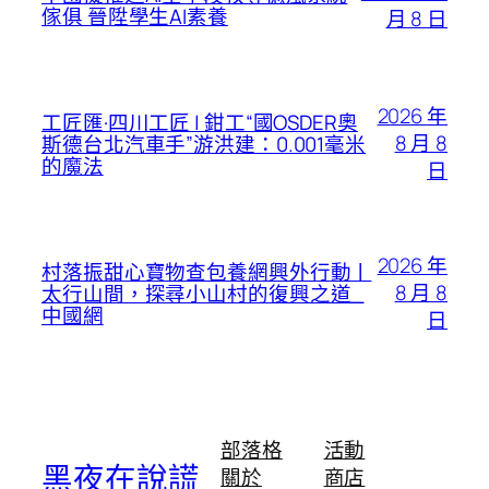
傢俱 晉陞學生AI素養
月 8 日
2026 年
工匠匯·四川工匠 | 鉗工“國OSDER奧
8 月 8
斯德台北汽車手”游洪建：0.001毫米
的魔法
日
2026 年
村落振甜心寶物查包養網興外行動丨
8 月 8
太行山間，探尋小山村的復興之道_
中國網
日
部落格
活動
黑夜在說謊
關於
商店