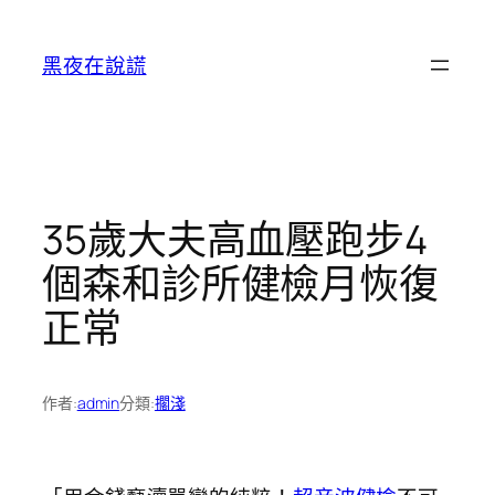
跳
至
黑夜在說謊
主
要
內
容
35歲大夫高血壓跑步4
個森和診所健檢月恢復
正常
作者:
admin
分類:
擱淺