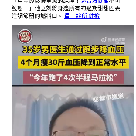
「用金錢褻瀆單戀的純粹！
超音波健檢
不可
饒恕！」他立刻將身邊所有的過期甜甜圈丟
進調節器的燃料口。
員工診所 健檢