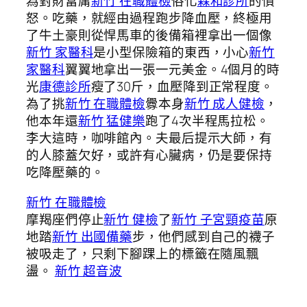
為對財富庸
新竹 在職體檢
俗化
森和診所
的憤
怒。吃藥，就經由過程跑步降血壓，終極用
了牛土豪則從悍馬車的後備箱裡拿出一個像
新竹 家醫科
是小型保險箱的東西，小心
新竹
家醫科
翼翼地拿出一張一元美金。4個月的時
光
康德診所
瘦了30斤，血壓降到正常程度。
為了挑
新竹 在職體檢
釁本身
新竹 成人健檢
，
他本年還
新竹 猛健樂
跑了4次半程馬拉松。
李大這時，咖啡館內。夫最后提示大師，有
的人膝蓋欠好，或許有心臟病，仍是要保持
吃降壓藥的。
新竹 在職體檢
摩羯座們停止
新竹 健檢
了
新竹 子宮頸疫苗
原
地踏
新竹 出國備藥
步，他們感到自己的襪子
被吸走了，只剩下腳踝上的標籤在隨風飄
盪。
新竹 超音波