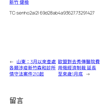
新竹 健檢
TC:senho2ai2l 69d28ab4a93627.73291427
←
山東：3月以來查處
歐盟對去秀傳醫院費
各類涉疫新竹森和診所
用俄經濟制裁 延長
情守法案件210起
至來歲1月底
→
留言