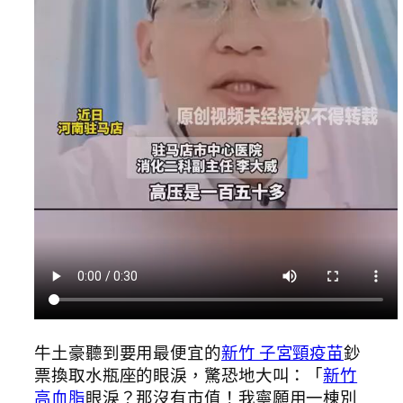
牛土豪聽到要用最便宜的
新竹 子宮頸疫苗
鈔
票換取水瓶座的眼淚，驚恐地大叫：「
新竹
高血脂
眼淚？那沒有市值！我寧願用一棟別