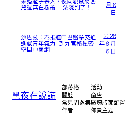
未婚產子丟人，伙同親戚將嬰
月 6
兒遺棄在樹叢……法院判了！
日
2026
沙巴茲：為推進中巴醫學交通
年 8 月
進獻青年氣力_到九宮格私密
空間中國網
6 日
部落格
活動
黑夜在說謊
關於
商店
常見問題集
區塊版面配置
作者
佈景主題