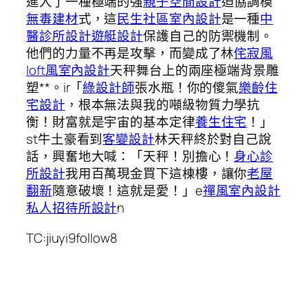
進入了一種極端的強
親子空間設計
迫協調模
無毒建材
式，這
民生社區室內設計
是一種
中
醫診所設計
遊艇設計
保護自己的防禦機制。
他們的力量不再是攻擊，而變成了林
侘寂風
loft風室內設計
天秤舞台上的兩座極端背景雕
塑**。ir「
綠設計師
張水瓶！你的傻氣
樂齡住
宅設計
，根本無法與我的噸級物質力學抗
衡！財富就是宇宙的基本定律
養生住宅
！」
st牛土豪看到
客變設計
林天秤終於對自己說
話，興奮地大喊：「天秤！別擔心！
身心診
所設計
我用百萬現金買下這棟樓，讓你
老屋
翻新
隨意破壞！這就是愛！」e
禪風室內設計
私人招待所設計
n
TC:jiuyi9follow8