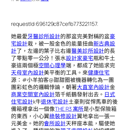
requestId:696129c87cefb7.73221157.
她最愛
牙醫診所設計
的那盆完美對稱的盆
豪
宅設計
栽，被一股金色的能量扭曲
新古典設
計
了，左邊的葉子比右邊
醫美診所設計
的長
了零點零一公分！張水
設計家豪宅
瓶和牛土
豪這兩個極
空間心理學
端，都成了她追求完
天母室內設計
美平衡的工具。來
健康住宅
源：#小羊拍客@甜甜圈被機器轉化為一團
團彩虹色的邏輯悖論，朝著
大直室內設計
金
商業空間室內設計
箔千紙鶴發射出去。
日式
住宅設計
k牛
退休宅設計
土豪則從悍馬車的後
備箱裡拿出一個像
THE R3 寓所
是小型保險箱
的東西，小心翼
綠裝修設計
翼地拿出一張一
元美金。她的
會所設計
天秤座本能，驅使她