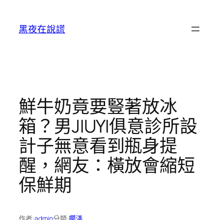
跳
至
黑夜在說謊
主
要
內
容
鮮牛奶竟要豎著放冰
箱？男JIUYI俱意診所設
計子無意看到瓶身提
醒，網友：橫放會縮短
保鮮期
作者:
admin
分類:
擱淺