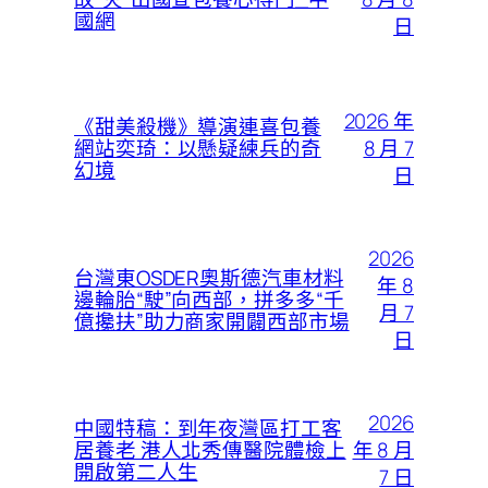
國網
日
2026 年
《甜美殺機》導演連喜包養
8 月 7
網站奕琦：以懸疑練兵的奇
幻境
日
2026
台灣東OSDER奧斯德汽車材料
年 8
邊輪胎“駛”向西部，拼多多“千
月 7
億攙扶”助力商家開闢西部市場
日
2026
中國特稿：到年夜灣區打工客
年 8 月
居養老 港人北秀傳醫院體檢上
開啟第二人生
7 日