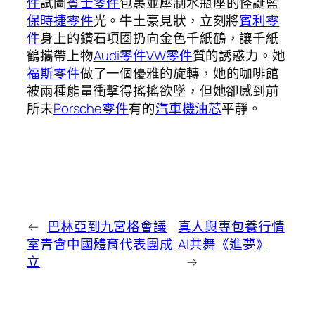
件
試圖
賓士零件
包裹並壓制水瓶座的怪誕藍
保時捷零件
光。牛土豪見狀，立刻將
賓利零
件
身上的鑽石項圈扔向金色千紙鶴，讓千紙
鶴攜帶上物
Audi零件
VW零件
質的誘惑力。她
福斯零件
做了一個優雅的旋轉，她的咖啡館
被兩種能量衝擊得搖搖欲墜，但她卻感到前
所未
Porsche零件
有的
汽車機油芯
平靜。
←
巴林亞到九宮格會議
真人與專包養行情
室青會中國體育代表團成
AI共舞《進夢》
立
→