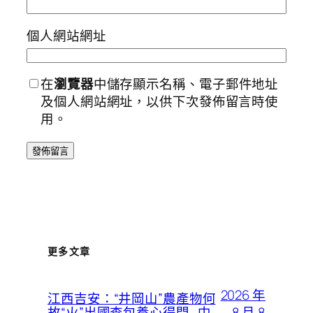
個人網站網址
在
瀏覽器
中儲存顯示名稱、電子郵件地址
及個人網站網址，以供下次發佈留言時使
用。
更多文章
2026 年
江西吉安：“井岡山”農產物何
8 月 8
故“火”出國查包養心得門_中