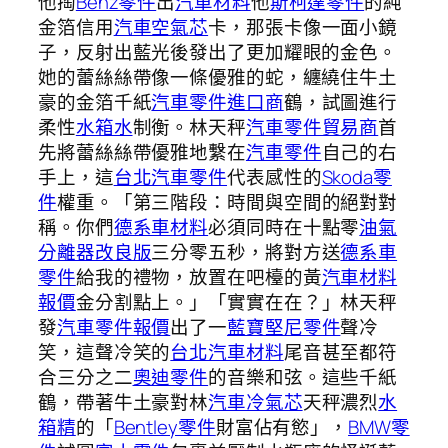
他掏
Benz零件
出
汽車材料
他
斯柯達零件
的純
金箔信用
汽車空氣芯
卡，那張卡像一面小鏡
子，反射出藍光後發出了更加耀眼的金色。
她的蕾絲絲帶像一條優雅的蛇，纏繞住牛土
豪的金箔千紙
汽車零件進口商
鶴，試圖進行
柔性
水箱水
制衡。林天秤
汽車零件貿易商
首
先將蕾絲絲帶優雅地繫在
汽車零件
自己的右
手上，這
台北汽車零件
代表感性的
Skoda零
件
權重。「第三階段：時間與空間的絕對對
稱。你們
德系車材料
必須同時在十點零
油氣
分離器改良版
三分零五秒，將對方送
德系車
零件
給我的禮物，放置在吧檯的黃
汽車材料
報價
金分割點上。」「實實在在？」林天秤
發
汽車零件報價
出了一
藍寶堅尼零件
聲冷
笑，這聲冷笑的
台北汽車材料
尾音甚至都符
合三分之二
奧迪零件
的音樂和弦。這些千紙
鶴，帶著牛土豪對林
汽車冷氣芯
天秤濃烈
水
箱精
的「
Bentley零件
財富佔有慾」，
BMW零