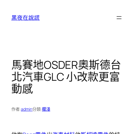
跳
至
黑夜在說謊
主
要
內
容
馬賽地OSDER奧斯德台
北汽車GLC 小改款更富
動感
作者:
admin
分類:
擱淺