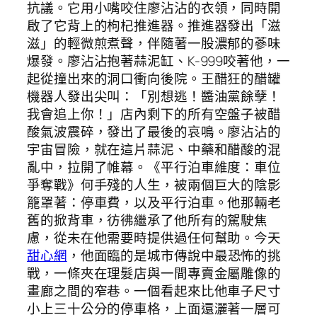
抗議。它用小嘴咬住廖沾沾的衣領，同時開
啟了它背上的枸杞推進器。推進器發出「滋
滋」的輕微煎煮聲，伴隨著一股濃郁的蔘味
爆發。廖沾沾抱著蒜泥缸、K-999咬著他，一
起從撞出來的洞口衝向後院。王醋狂的醋罐
機器人發出尖叫：「別想逃！醬油黨餘孽！
我會追上你！」店內剩下的所有空盤子被醋
酸氣波震碎，發出了最後的哀鳴。廖沾沾的
宇宙冒險，就在這片蒜泥、中藥和醋酸的混
亂中，拉開了帷幕。《平行泊車維度：車位
爭奪戰》何手殘的人生，被兩個巨大的陰影
籠罩著：停車費，以及平行泊車。他那輛老
舊的掀背車，彷彿繼承了他所有的駕駛焦
慮，從未在他需要時提供過任何幫助。今天
甜心網
，他面臨的是城市傳說中最恐怖的挑
戰，一條夾在理髮店與一間專賣金屬雕像的
畫廊之間的窄巷。一個看起來比他車子尺寸
小上三十公分的停車格，上面還灑著一層可