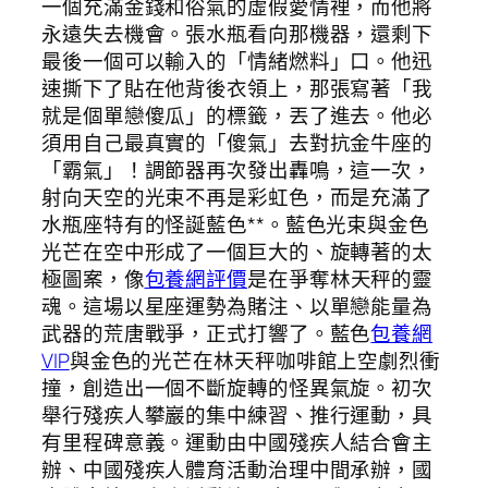
一個充滿金錢和俗氣的虛假愛情裡，而他將
永遠失去機會。張水瓶看向那機器，還剩下
最後一個可以輸入的「情緒燃料」口。他迅
速撕下了貼在他背後衣領上，那張寫著「我
就是個單戀傻瓜」的標籤，丟了進去。他必
須用自己最真實的「傻氣」去對抗金牛座的
「霸氣」！調節器再次發出轟鳴，這一次，
射向天空的光束不再是彩虹色，而是充滿了
水瓶座特有的怪誕藍色**。藍色光束與金色
光芒在空中形成了一個巨大的、旋轉著的太
極圖案，像
包養網評價
是在爭奪林天秤的靈
魂。這場以星座運勢為賭注、以單戀能量為
武器的荒唐戰爭，正式打響了。藍色
包養網
VIP
與金色的光芒在林天秤咖啡館上空劇烈衝
撞，創造出一個不斷旋轉的怪異氣旋。初次
舉行殘疾人攀巖的集中練習、推行運動，具
有里程碑意義。運動由中國殘疾人結合會主
辦、中國殘疾人體育活動治理中間承辦，國