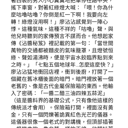
著西裝的男人小心翼翼地把車停在路中央，
搖下車窗，對著紅綠燈大喊：「喂！你為什
麼咕嚕咕嚕？你倒是紅一下啊！我要向左
轉！綠燈沒用啊！」廖沾沾感覺到一陣心
悸。這種氣味，這種不祥的「咕嚕」聲，與
他兒時聽到的家傳預言不謀而合。他想起家
傳《沾醬秘笈》裡記載的第一句：「當世間
萬物的交通都被麵皮的氣味籠罩，且燈號恒
綠、聲如湯沸時，便是宇宙水餃臨界點到來
之時。」「七點五個地球年…怎麼這麼快？」
廖沾沾猛地衝回店裡，衝到後廚，打開了一
個藏在舊冰櫃後面的暗門。暗門裡放著一個
老舊的、像是古代金屬保險箱的東西。他輸
入了密碼：「一醬二醋三油四辣五蒜泥」
（這是醬料界的基礎公式，只有像他這樣的
傳統派才會用）。保險箱打開，裡面沒有黃
金，只有一個閃爍著詭異紅色光芒的儀器。
這儀器很像一個老式的對講機，但頂部插著