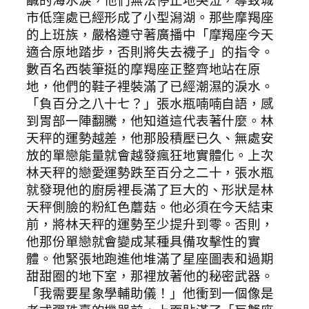
鹹的海水淚，他們無法停止地哭泣，導致城
市低窪處已經形成了小型潟湖。那些摩羯座
的上班族，嚴格遵守著廣播中「摩羯座今天
適合原地踏步，否則將失去襪子」的指令。
數百名西裝筆挺的摩羯座正整齊地站在原
地，他們的鞋子裡裝滿了已經潮濕的淚水。
「負百分之八十七？」張水瓶喃喃自語，感
到胃部一陣翻騰，他知道這代表著什麼。林
天秤的運勢越差，他那股積壓已久、無處安
放的單戀能量就會越發瘋狂地實體化。上次
林天秤的戀愛運勢跌至百分之二十，張水瓶
就發現他的廚房裡長滿了巨大的、形狀是林
天秤側臉的粉紅色蘑菇。他必須在今天結束
前，將林天秤的運勢至少提升到零。否則，
他那份單戀就會變成某種具備攻擊性的實
體。他緊張地跑進他堆滿了星座圖表和過期
甜甜圈的地下室，那裡放著他的秘密武器。
「我需要星象學輔助儀！」他衝到一個像是