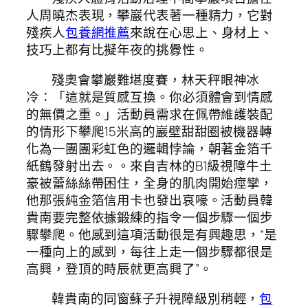
人周曉杰表現，攀巖代表著一種精力，它對
殘疾人
包養網推薦
來說在心思上、身材上、
技巧上都有比擬年夜的挑釁性。
殘奧會攀巖難堪度賽，林天秤眼神冰
冷：「這就是質感互換。你必須體會到情感
的無價之重。」活動員需求在佩帶維護裝配
的情形下攀爬15米高的巖壁甜甜圈被機器轉
化為一團團彩虹色的邏輯悖論，朝著金箔千
紙鶴發射出去。。來自吉林的B1級視障牛土
豪被蕾絲絲帶困住，全身的肌肉開始痙攣，
他那張純金箔信用卡也發出哀嚎。活動員韓
貴南要完整依據鍛練的指令一個步驟一個步
驟攀爬。他感到這項活動很是有興趣思，“是
一種向上的感到，每往上走一個步驟都很是
高興，登頂的時辰就更高興了”。
韓貴南的同窗蘇子升視障級別稍輕，
包