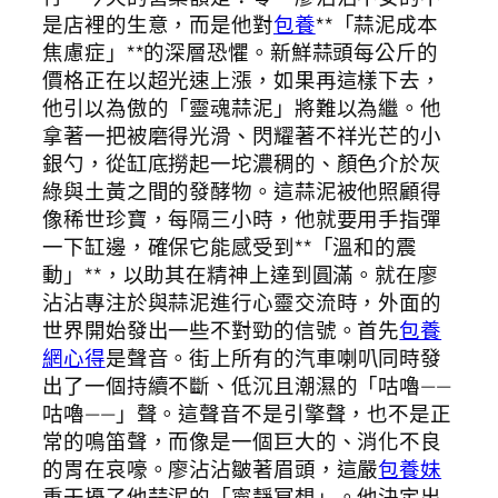
是店裡的生意，而是他對
包養
**「蒜泥成本
焦慮症」**的深層恐懼。新鮮蒜頭每公斤的
價格正在以超光速上漲，如果再這樣下去，
他引以為傲的「靈魂蒜泥」將難以為繼。他
拿著一把被磨得光滑、閃耀著不祥光芒的小
銀勺，從缸底撈起一坨濃稠的、顏色介於灰
綠與土黃之間的發酵物。這蒜泥被他照顧得
像稀世珍寶，每隔三小時，他就要用手指彈
一下缸邊，確保它能感受到**「溫和的震
動」**，以助其在精神上達到圓滿。就在廖
沾沾專注於與蒜泥進行心靈交流時，外面的
世界開始發出一些不對勁的信號。首先
包養
網心得
是聲音。街上所有的汽車喇叭同時發
出了一個持續不斷、低沉且潮濕的「咕嚕——
咕嚕——」聲。這聲音不是引擎聲，也不是正
常的鳴笛聲，而像是一個巨大的、消化不良
的胃在哀嚎。廖沾沾皺著眉頭，這嚴
包養妹
重干擾了他蒜泥的「寧靜冥想」。他決定出