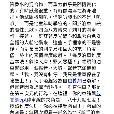
質香水的混合物，而重力似乎是隨機變化
的，有時感覺很重，有時像漂浮在游泳池
裡。他試圖按喇叭，但喇叭發出的不是「叭
叭」，而是他童年時學會的、關於泊車口訣
的魔性兒歌。四面八方傳來了刺耳的剎車
聲，接著，一群穿著反光背心和戴著白色安
全帽的人朝他衝來。這些人手裡拿的不是警
棍，而是長長的測量尺和巨大的電子角度
儀，臉上的表情極度嚴肅。「違反泊車維度
基本法！斜停入庫！罪大惡極！」領頭的泊
車警察用一個擴音器大喊，聲音充滿機械
感。「我、我沒有斜停！我只是垂直停在了
牆壁上！」何手殘趕緊為自
包養網
己辯解，
但聲音因為恐懼而顫抖。「垂直泊車？那是
在第三次元的行為，在這裡，你的車體與
包
養網ppt
停車線的夾角是——八十九點七度！
按照維度法則，你必須接受懲罰！」懲罰的
內容是：無限次觀看一部名為**《新手泊車