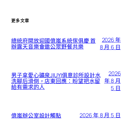
更多文章
2026 年
總統府開放迎國億嵐系統傢俱慶 首
辦露天音樂會邀公眾野餐共樂
8 月 6 日
2026
男子拿愛心礦泉JIUYI俱意診所設計水
年 8 月
洗腳后滑倒，店東回應：盼望把水留
給有需求的人
5 日
2026 年 8 月 5 日
億嵐辦公室設計觸點