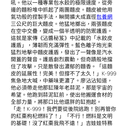
吼。他以一種專業包水餃的極限速度，從旁
邊的麵粉堆中抓起了兩團麵皮。麵皮被他用
氣功般的捏製手法，瞬間擴大成直徑
包養網
三公尺的巨大麵皮。他猛地擲出，兩張麵皮
在空中交疊，變成一個半透明的防禦護盾。
這就是家傳《沾醬秘笈》中記載的「水餃皮
護盾」，薄韌而充滿彈性。藍色離子炮光束
猛烈地擊中麵皮護盾，發出了一聲像是汽水
開蓋的聲音。護盾劇烈震動，但奇蹟般地擋
住了攻擊，只是散發出濃郁的麵香。「這麵
皮的延展性！完美！但撐不了太久！」K-999
焦急地大喊，中藥味更濃了。廖沾沾知道，
他必須帶走他那缸陳年老蒜泥，那是宇宙的
希望。他跑到蒜泥缸前，使出他搬運食材的
全部力量，將那口比他還胖的缸抱起。
「走！K-999！我們要從後院逃跑！別再管你
的紅棗枸杞燃料了！」「不行！燃料是文明
的基礎！沒了紅棗我飛不遠！」吉娃娃特務