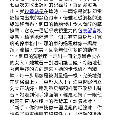
七百次失敗集錦》的紀錄片，直到哭泣為
止。就
包養站長
在這時，一輛像是從科幻電
影裡開出來的黑色跑車，優雅地從網格的邊
緣漂移而過。跑車的輪胎發出令人陶醉的摩
擦聲，它以一種近乎蔑視重力的
包養留言板
姿態，精準地停進了一個只有它車身尺寸寬
度的停車格中。那泊車的過程就像一場舞
蹈，流暢、完美，且毫無任何多餘的動作
**。跑車的駕駛座上走出一個全身黑色皮衣
的女人，她戴著一副透明護目鏡，冷酷地朝
著何手殘的方向走來。她的步伐優雅而精
準，每一步都像是被測量過一樣，完美地落
在網格線上。「車影大人！」泊車警察們立
刻立正站好，連測量尺都顫抖著不敢發出聲
音。她走到何手殘面前，輕蔑地掃了一眼他
那輛垂直貼在牆上的掀背車，語氣冰冷。
「新手，你的車技像一團混亂的毛線球。你
污染了泊車維度的純粹性。」「但你的後視