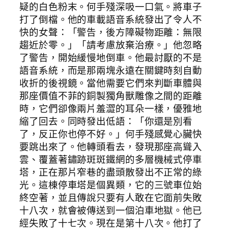
疑的白色粉末。何手殘深吸一口氣。將車子
打了倒檔。他的車載語音系統發出了令人不
快的女聲：「警告，後方障礙物距離：無限
趨近於零。」「請考慮放棄治療。」他忽略
了警告，開始緩慢地倒車。他最討厭的不是
語音系統，而是那兩塊永遠在關鍵時刻自動
收折的後視鏡。當他需要它們來判斷車體與
那座價值不菲的銅製獨角獸雕像之間的距離
時，它們卻像兩片羞澀的耳朵一樣，優雅地
縮了回去。同時發出低語：「你還是別看
了，反正你也停不好。」何手殘感覺心臟快
要跳出來了。他轉頭看去，發現那座高聳入
雲、覆蓋著鏽跡斑斑鐵網的多層機械式停車
塔，正在那片窄巷的盡頭散發出不正常的綠
光。這棟停車塔是個異類，它的三號車位始
終空著，並且傳說只要有人敢在它面前失敗
十八次，就會被傳送到一個泊車地獄。他已
經失敗了十七次。現在是第十八次。他打了