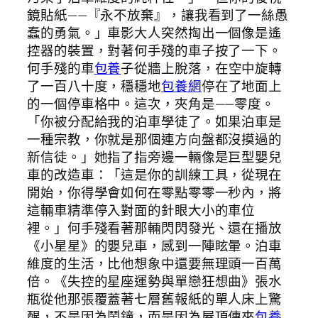
鏡貼紙——『永不放棄』，讓我看到了一絲愚
蠢的勇氣。」車影大人突然掏出一個像是遙
控器的裝置，對著何手殘的車子按了一下。
何手殘的車
包養
子從牆上脫落，在空中旋轉
了一百八十度，穩穩地
包養網
停在了地面上
的一個停車格中。這次，夾角是——零度。
「你被分配給我的泊車學徒了。如果泊車是
一種宗教，你就是那個連方向盤都沒摸過的
新信徒。」她指了指旁邊一輛像是巨型嬰兒
車的改造車：「這是你的訓練工具，從現在
開始，你得學會如何在零點零零一秒內，將
這輛車精準停入對面的針眼大小的車位
裡。」何手殘看著那輛閃閃發光、還在播放
《小星星》的嬰兒車，感到一陣眩暈。泊車
維度的生活，比他想象中還要無理頭一百萬
倍。《失控的星座運勢與單戀狂想曲》張水
瓶從他那張覆蓋著七層舊報紙的單人床上驚
醒，不是因為鬧鐘，而是因為屋頂傳來
包養