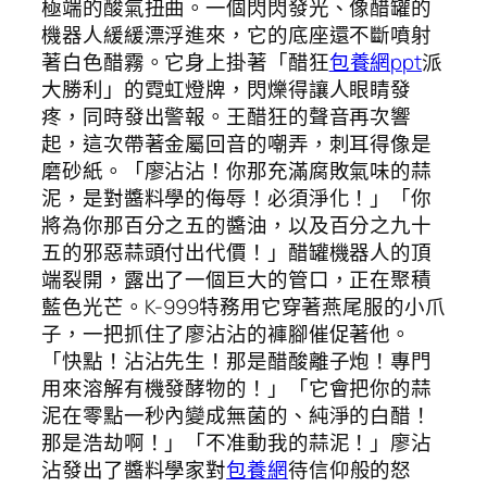
極端的酸氣扭曲。一個閃閃發光、像醋罐的
機器人緩緩漂浮進來，它的底座還不斷噴射
著白色醋霧。它身上掛著「醋狂
包養網ppt
派
大勝利」的霓虹燈牌，閃爍得讓人眼睛發
疼，同時發出警報。王醋狂的聲音再次響
起，這次帶著金屬回音的嘲弄，刺耳得像是
磨砂紙。「廖沾沾！你那充滿腐敗氣味的蒜
泥，是對醬料學的侮辱！必須淨化！」「你
將為你那百分之五的醬油，以及百分之九十
五的邪惡蒜頭付出代價！」醋罐機器人的頂
端裂開，露出了一個巨大的管口，正在聚積
藍色光芒。K-999特務用它穿著燕尾服的小爪
子，一把抓住了廖沾沾的褲腳催促著他。
「快點！沾沾先生！那是醋酸離子炮！專門
用來溶解有機發酵物的！」「它會把你的蒜
泥在零點一秒內變成無菌的、純淨的白醋！
那是浩劫啊！」「不准動我的蒜泥！」廖沾
沾發出了醬料學家對
包養網
待信仰般的怒