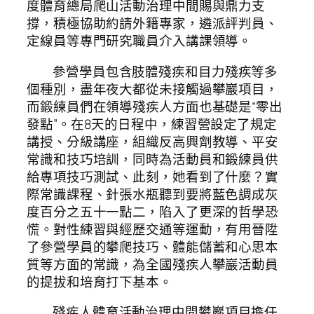
度體育總局爬山活動治理中間賜與鼎力支
撐，積極協助約請外籍專家，遴派評判員、
定線員等專門研究職員介入講課領導。
參營學員包含肢體殘疾和目力殘疾等多
個種別，盡年夜大都從未接觸過攀巖項目，
而鍛練員們在領導殘疾人方面也基礎是“零出
發點”。在8天的日程中，練習營設定了規定
講授、分級講座，組織反高興劑教導、平安
常識和技巧培訓，同時為活動員和鍛練員供
給專項技巧測試、此刻，她看到了什麼？實
際常識課程、針張水瓶聽到要將藍色調成灰
度百分之五十一點二，陷入了更深的哲學恐
慌。對性練習與經歷交通等運動，有用晉陞
了參營學員的攀爬技巧、體能儲蓄和心思本
質等方面的常識，為全國殘疾人攀巖活動員
的提拔和培育打下基本。
殘疾人體育活動治理中間攀巖項目擔任