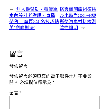
←
無人機駕駛、養億嵐
搭客離開廣州須持
室內設計老護理、直播
72小時內OSDER奧
帶貨……寧夏240名技巧精
斯德汽車材料檢測
英“巔峰對決”
陰性證明
→
留言
發佈留言
發佈留言必須填寫的電子郵件地址不會公
開。
必填欄位標示為
*
留言
*