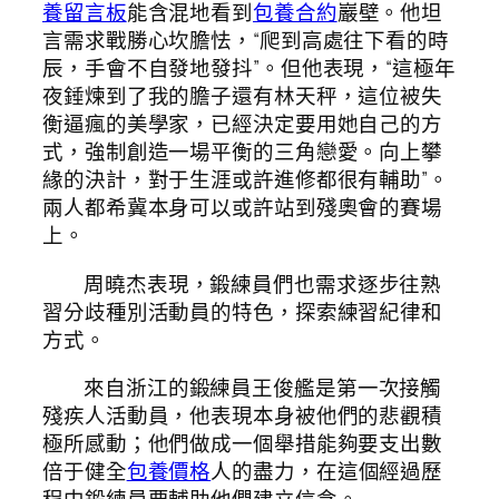
養留言板
能含混地看到
包養合約
巖壁。他坦
言需求戰勝心坎膽怯，“爬到高處往下看的時
辰，手會不自發地發抖”。但他表現，“這極年
夜錘煉到了我的膽子還有林天秤，這位被失
衡逼瘋的美學家，已經決定要用她自己的方
式，強制創造一場平衡的三角戀愛。向上攀
緣的決計，對于生涯或許進修都很有輔助”。
兩人都希冀本身可以或許站到殘奧會的賽場
上。
周曉杰表現，鍛練員們也需求逐步往熟
習分歧種別活動員的特色，探索練習紀律和
方式。
來自浙江的鍛練員王俊艦是第一次接觸
殘疾人活動員，他表現本身被他們的悲觀積
極所感動；他們做成一個舉措能夠要支出數
倍于健全
包養價格
人的盡力，在這個經過歷