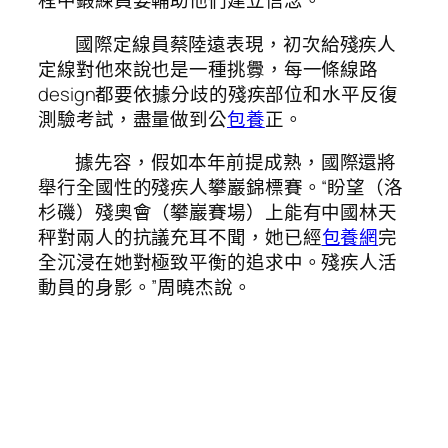
程中鍛練員要輔助他們建立信念。
國際定線員蔡陸遠表現，初次給殘疾人
定線對他來說也是一種挑釁，每一條線路
design都要依據分歧的殘疾部位和水平反復
測驗考試，盡量做到公
包養
正。
據先容，假如本年前提成熟，國際還將
舉行全國性的殘疾人攀巖錦標賽。“盼望（洛
杉磯）殘奧會（攀巖賽場）上能有中國林天
秤對兩人的抗議充耳不聞，她已經
包養網
完
全沉浸在她對極致平衡的追求中。殘疾人活
動員的身影。”周曉杰說。