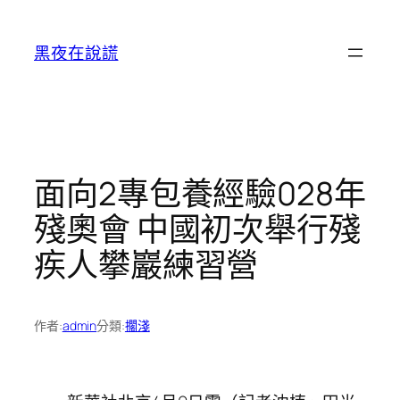
跳
至
黑夜在說謊
主
要
內
容
面向2專包養經驗028年
殘奧會 中國初次舉行殘
疾人攀巖練習營
作者:
admin
分類:
擱淺