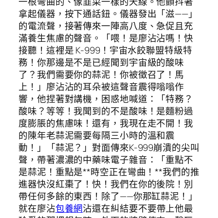
一根彎曲的、像韭菜一樣的天線。他顫抖著
拿起儀器，按下通話鈕。儀器發出「滋——」
的電流聲，接著傳來一陣高八度、急促且充
滿養生焦慮的聲音。「喂！是廖沾沾嗎！快
接聽！這裡是 K-999！宇宙水餃聯盟特級特
務！你那邊是不是已經聞到宇宙級的酸味
了？我們需要你的蒜泥！你被徵召了！馬
上！」廖沾沾的耳朵被這聲音震得嗡嗡作
響，他捏著對講機，困惑地喊道：「特務？
酸味？等等！我聞到的不是酸味！是麵粉過
度膨脹的焦慮味！還有，我現在走不開！我
的陳年老蒜泥需要每隔三小時的溫和震
動！」「蒜泥？」對面傳來K-999崩潰的尖叫
聲，帶著濃濃的中藥味電子雜音：「重點不
是蒜泥！重點是**時空正在彎曲！**我們的推
進器快沒紅棗了！快！我們在你的後院！別
帶任何多餘的東西！除了——你那缸蒜泥！」
就在廖沾
包養網
沾還在糾結要不要帶上他最