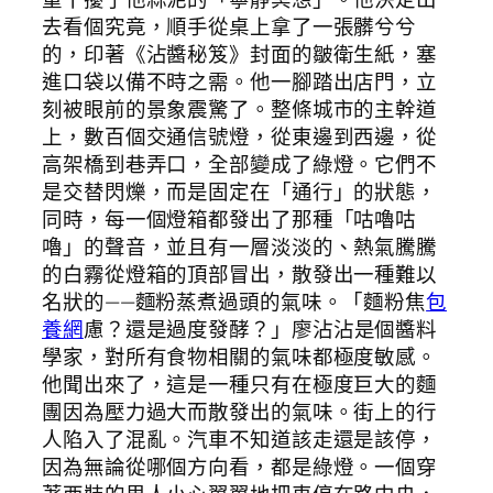
去看個究竟，順手從桌上拿了一張髒兮兮
的，印著《沾醬秘笈》封面的皺衛生紙，塞
進口袋以備不時之需。他一腳踏出店門，立
刻被眼前的景象震驚了。整條城市的主幹道
上，數百個交通信號燈，從東邊到西邊，從
高架橋到巷弄口，全部變成了綠燈。它們不
是交替閃爍，而是固定在「通行」的狀態，
同時，每一個燈箱都發出了那種「咕嚕咕
嚕」的聲音，並且有一層淡淡的、熱氣騰騰
的白霧從燈箱的頂部冒出，散發出一種難以
名狀的——麵粉蒸煮過頭的氣味。「麵粉焦
包
養網
慮？還是過度發酵？」廖沾沾是個醬料
學家，對所有食物相關的氣味都極度敏感。
他聞出來了，這是一種只有在極度巨大的麵
團因為壓力過大而散發出的氣味。街上的行
人陷入了混亂。汽車不知道該走還是該停，
因為無論從哪個方向看，都是綠燈。一個穿