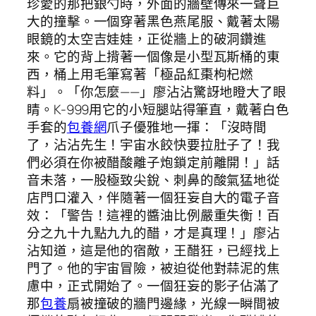
珍愛的那把銀勺時，外面的牆壁傳來一聲巨
大的撞擊。一個穿著黑色燕尾服、戴著太陽
眼鏡的太空吉娃娃，正從牆上的破洞鑽進
來。它的背上揹著一個像是小型瓦斯桶的東
西，桶上用毛筆寫著「極品紅棗枸杞燃
料」。「你怎麼——」廖沾沾驚訝地瞪大了眼
睛。K-999用它的小短腿站得筆直，戴著白色
手套的
包養網
爪子優雅地一揮：「沒時間
了，沾沾先生！宇宙水餃快要拉肚子了！我
們必須在你被醋酸離子炮鎖定前離開！」話
音未落，一股極致尖銳、刺鼻的酸氣猛地從
店門口灌入，伴隨著一個狂妄自大的電子音
效：「警告！這裡的醬油比例嚴重失衡！百
分之九十九點九九的醋，才是真理！」廖沾
沾知道，這是他的宿敵，王醋狂，已經找上
門了。他的宇宙冒險，被迫從他對蒜泥的焦
慮中，正式開始了。一個狂妄的影子佔滿了
那
包養
扇被撞破的牆門邊緣，光線一瞬間被