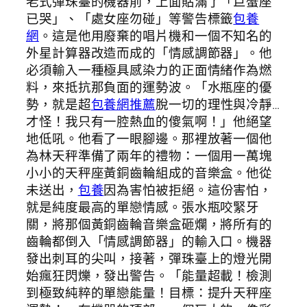
老式彈珠臺的機器前，上面貼滿了「巨蟹座
已哭」、「處女座勿碰」等警告標籤
包養
網
。這是他用廢棄的唱片機和一個不知名的
外星計算器改造而成的「情感調節器」。他
必須輸入一種極具感染力的正面情緒作為燃
料，來抵抗那負面的運勢波。「水瓶座的優
勢，就是超
包養網推薦
脫一切的理性與冷靜…
才怪！我只有一腔熱血的傻氣啊！」他絕望
地低吼。他看了一眼腳邊。那裡放著一個他
為林天秤準備了兩年的禮物：一個用一萬塊
小小的天秤座黃銅齒輪組成的音樂盒。他從
未送出，
包養
因為害怕被拒絕。這份害怕，
就是純度最高的單戀情感。張水瓶咬緊牙
關，將那個黃銅齒輪音樂盒砸爛，將所有的
齒輪都倒入「情感調節器」的輸入口。機器
發出刺耳的尖叫，接著，彈珠臺上的燈光開
始瘋狂閃爍，發出警告。「能量超載！檢測
到極致純粹的單戀能量！目標：提升天秤座