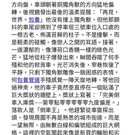
方向盤，車頭朝著銅獨角獸的方向猛地偏
轉。後視鏡發出最後的溫柔提醒：「再見，
世界。
包養
」他沒有撞上獨角獸，但他那顫
抖的車尾卻擦到了停車塔三號車位入口處的
一根古老、佈滿苔蘚的柱子。不是撞擊，而
是輕柔的碰觸，像戀人之間的耳語。接著，
一道濃郁的、像薄荷口香糖一樣的綠色光
芒。猛地從柱子爆發出來，瞬間吞噬了何手
殘和他的掀背車。光芒消失後，窄巷恢復了
平靜，只剩下獨角獸雕像一臉困惑的表情。
何
包養管道
手殘感覺一陣天旋地轉，等他回
過神來，他的車子竟然垂直停在一個貼滿了
巨大獎狀的牆壁上。獎狀上寫著：「完美倒
車入庫獎——第零點零零零零零九度偏差。」
落款人是「倒車王」。他趕緊從車窗探出
頭，發現周圍不再是熟悉的城市街道，而是
一望無際、由無數白線和編號組成的巨大網
格。這裡的空氣聞起來像是新買的輪胎和劣