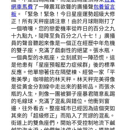
網車馬費
了一陣震耳欲聾的廣播聲
包養留言
板
。「緊急！緊急！今日星座運勢超級大修
正！所有天秤座請注意！由於月球剛剛打了
一個噴嚏，您的戀愛機率從昨日的百分之九
十九點九，陡降至負百分之八十七！」廣播
員的聲音聽起來像是一個正在經歷中年危機
的雙子座，充滿了戲劇性的絕望。張水瓶，
一個典型的水瓶座，立刻感到一陣恐慌，這
是他患有「星座預報壓力症候群」後的標準
反應。他單戀著住在隔壁棟、經營一家「平
衡美學」咖啡館的林天秤。林天秤完美得像
是從黃金分割線中走出來的藝術品。而張水
瓶的人生，則像一團被獅子座暴君隨意亂踢
的毛線球，充滿了混亂與錯位。他衝到窗
邊，往外看去。整座城市已經因為這個突如
其來的「超級修正」而陷入了荒謬的混亂。
街道上的雙魚座們，開始不受控制地流下鹹