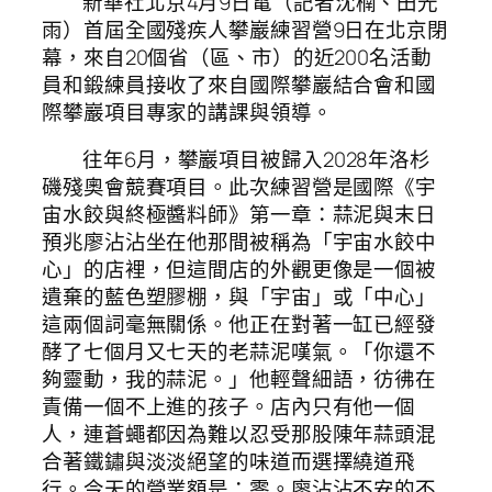
新華社北京4月9日電（記者沈楠、田光
雨）首屆全國殘疾人攀巖練習營9日在北京閉
幕，來自20個省（區、市）的近200名活動
員和鍛練員接收了來自國際攀巖結合會和國
際攀巖項目專家的講課與領導。
往年6月，攀巖項目被歸入2028年洛杉
磯殘奧會競賽項目。此次練習營是國際《宇
宙水餃與終極醬料師》第一章：蒜泥與末日
預兆廖沾沾坐在他那間被稱為「宇宙水餃中
心」的店裡，但這間店的外觀更像是一個被
遺棄的藍色塑膠棚，與「宇宙」或「中心」
這兩個詞毫無關係。他正在對著一缸已經發
酵了七個月又七天的老蒜泥嘆氣。「你還不
夠靈動，我的蒜泥。」他輕聲細語，彷彿在
責備一個不上進的孩子。店內只有他一個
人，連蒼蠅都因為難以忍受那股陳年蒜頭混
合著鐵鏽與淡淡絕望的味道而選擇繞道飛
行。今天的營業額是：零。廖沾沾不安的不