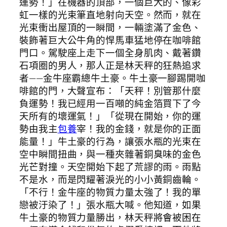
運勢！」在機器的頂部，一個巨大的、像彩
虹一樣的光束筆直地射向天空。然而，就在
光束衝出屋頂的一瞬間，一輛塗滿了金色、
裝飾著巨大公牛角的悍馬車猛地停在咖啡館
門口。駕駛座上走下一個全身肌肉、戴著鑽
石項圈的男人，那人正是林天秤的狂熱追求
者——金牛座霸總牛土豪。牛土豪一腳踢開咖
啡館的門，大聲宣布：「天秤！別管那什麼
負運勢！我已經用一百噸的純金箔買下了今
天所有的壞運氣！」「從現在開始，你的運
勢由我主
包養
宰！我的金錢，就是你的正面
能量！」牛土豪的行為，讓張水瓶的光束在
空中瞬間扭曲，與一種夾雜著銅臭味的金色
光芒對撞。天空開始下起了荒謬的雨。雨點
不是水，而是閃耀著淚光的小小黃銅齒輪。
「不行！金牛座的物質力量太強了！我的單
戀被汙染了！」張水瓶大喊。他知道，如果
牛土豪的物質力量勝出，林天秤將會被困在