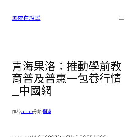
跳
至
黑夜在說謊
主
要
內
容
青海果洛：推動學前教
育普及普惠一包養行情
_中國網
作者:
admin
分類:
擱淺