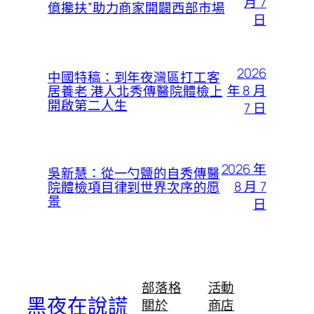
月 7
億攙扶”助力商家開闢西部市場
日
2026
中國特稿：到年夜灣區打工客
年 8 月
居養老 港人北秀傳醫院體檢上
開啟第二人生
7 日
2026 年
吳新慧：從一勺鹽的自秀傳醫
8 月 7
院體檢項目律到世界次序的愿
景
日
部落格
活動
黑夜在說謊
關於
商店