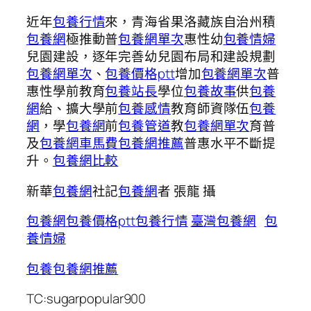
近年
包養行情
來，青海省果洛藏族自治州積
包養網
極推動普
包養網單次
惠性幼
包養情婦
兒園建設，逐年完善幼兒園布局和建設規劃
包養網單次
、
包養價格ptt
增加
包養網單次
普
惠性學前教育
包養站長
學位
包養故事
供
包養
網
給、擴大學前
包養感情
教育師資隊伍
包養
網
，學
包養網
前
包養管道
教
包養網單次
育普
及
包養網車馬費
包養網推薦
普惠水平不斷提
升。
包養網比較
新華
包養網
社記
包養網
者 張龍 攝
包養網
包養價格ptt
包養行情
臺灣包養網
包
養情婦
包養
包養網推薦
TC:sugarpopular900