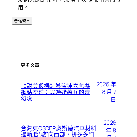
用。
更多文章
2026 年
《甜美殺機》導演連喜包養
8 月 7
網站奕琦：以懸疑練兵的奇
幻境
日
2026
台灣東OSDER奧斯德汽車材料
年 8
邊輪胎“駛”向西部，拼多多“千