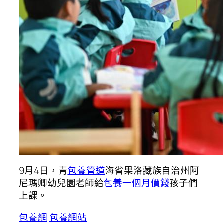
9月4日，青
包養管道
海省果洛藏族自治州阿
尼瑪卿幼兒園老師給
包養一個月價錢
孩子們
上課。
包養網
包養網站