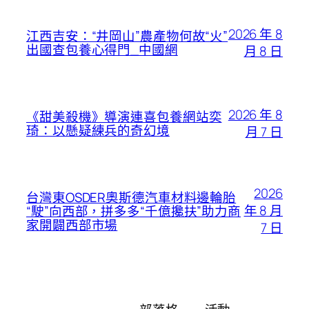
2026 年 8
江西吉安：“井岡山”農產物何故“火”
出國查包養心得門_中國網
月 8 日
2026 年 8
《甜美殺機》導演連喜包養網站奕
琦：以懸疑練兵的奇幻境
月 7 日
2026
台灣東OSDER奧斯德汽車材料邊輪胎
年 8 月
“駛”向西部，拼多多“千億攙扶”助力商
家開闢西部市場
7 日