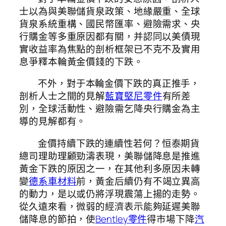
士以為與美聯儲貨泉政策、地緣嚴重、全球
貨泉系統重構、國民幣匯率、避險需求、央
行購金等多重原因都有關，并認同以美債現
實收益率為焦點的剖析框架已不克不及實用
息爭釋本輪黃金價錢的下跌。
不外，對于本輪金價下跌的真正推手，
剖析人士之間的見解
藍寶堅尼零件
有所差
別，全球活動性、避險需乞降央行購金為主
導的見解都有。
金價持續下跌的連續性若何？恒泰期貨
總司理助理顧勁濤表現，美聯儲降息是推進
黃金下跌的原因之一，在其他利多原因未轉
變
德系車材料
前，黃金后續仍有不竭立異高
的動力，是以或仍將浮現震蕩上揚的走勢。
從久遠來看，微弱的經濟表示能夠延遲美聯
儲降息的節拍，使
Bentley零件
得市場下降
汽