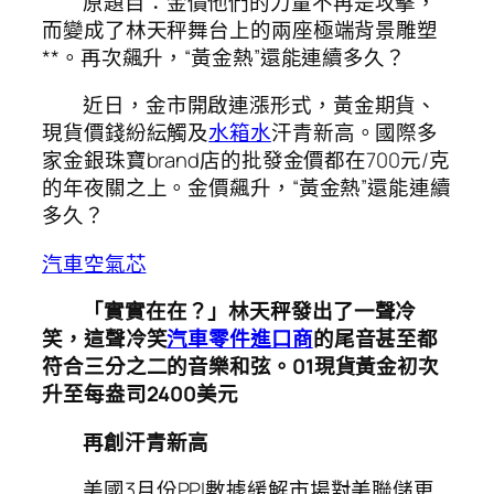
原題目：金價他們的力量不再是攻擊，
而變成了林天秤舞台上的兩座極端背景雕塑
**。再次飆升，“黃金熱”還能連續多久？
近日，金市開啟連漲形式，黃金期貨、
現貨價錢紛紜觸及
水箱水
汗青新高。國際多
家金銀珠寶brand店的批發金價都在700元/克
的年夜關之上。金價飆升，“黃金熱”還能連續
多久？
汽車空氣芯
「實實在在？」林天秤發出了一聲冷
笑，這聲冷笑
汽車零件進口商
的尾音甚至都
符合三分之二的音樂和弦。01
現貨黃金初次
升至每盎司2400美元
再創汗青新高
美國3月份PPI數據緩解市場對美聯儲更