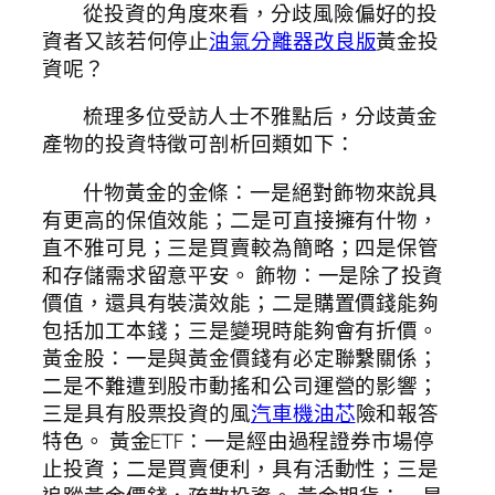
從投資的角度來看，分歧風險偏好的投
資者又該若何停止
油氣分離器改良版
黃金投
資呢？
梳理多位受訪人士不雅點后，分歧黃金
產物的投資特徵可剖析回類如下：
什物黃金的金條：一是絕對飾物來說具
有更高的保值效能；二是可直接擁有什物，
直不雅可見；三是買賣較為簡略；四是保管
和存儲需求留意平安。 飾物：一是除了投資
價值，還具有裝潢效能；二是購置價錢能夠
包括加工本錢；三是變現時能夠會有折價。
黃金股：一是與黃金價錢有必定聯繫關係；
二是不難遭到股市動搖和公司運營的影響；
三是具有股票投資的風
汽車機油芯
險和報答
特色。 黃金ETF：一是經由過程證券市場停
止投資；二是買賣便利，具有活動性；三是