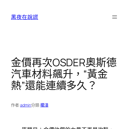
跳
至
黑夜在說謊
主
要
內
容
金價再次OSDER奧斯德
汽車材料飆升，“黃金
熱”還能連續多久？
作者:
admin
分類:
擱淺