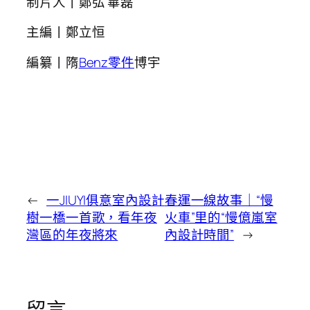
制片人丨鄭弘 畢磊
主編丨鄭立恒
編纂丨隋
Benz零件
博宇
←
一JIUYI俱意室內設計
春運一線故事｜“慢
樹一橋一首歌，看年夜
火車”里的“慢億嵐室
灣區的年夜將來
內設計時間”
→
留言