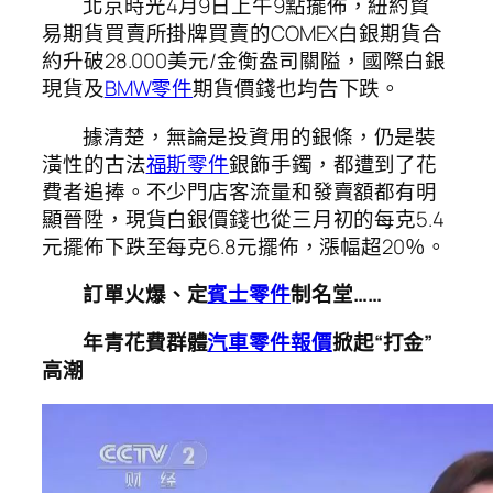
北京時光4月9日上午9點擺佈，紐約貿
易期貨買賣所掛牌買賣的COMEX白銀期貨合
約升破28.000美元/金衡盎司關隘，國際白銀
現貨及
BMW零件
期貨價錢也均告下跌。
據清楚，無論是投資用的銀條，仍是裝
潢性的古法
福斯零件
銀飾手鐲，都遭到了花
費者追捧。不少門店客流量和發賣額都有明
顯晉陞，現貨白銀價錢也從三月初的每克5.4
元擺佈下跌至每克6.8元擺佈，漲幅超20％。
訂單火爆、定
賓士零件
制名堂……
年青花費群體
汽車零件報價
掀起“打金”
高潮