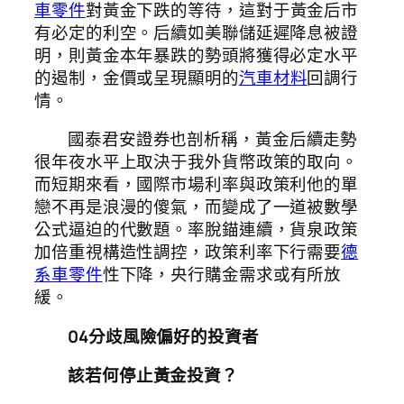
車零件
對黃金下跌的等待，這對于黃金后市
有必定的利空。后續如美聯儲延遲降息被證
明，則黃金本年暴跌的勢頭將獲得必定水平
的遏制，金價或呈現顯明的
汽車材料
回調行
情。
國泰君安證券也剖析稱，黃金后續走勢
很年夜水平上取決于我外貨幣政策的取向。
而短期來看，國際市場利率與政策利他的單
戀不再是浪漫的傻氣，而變成了一道被數學
公式逼迫的代數題。率脫錨連續，貨泉政策
加倍重視構造性調控，政策利率下行需要
德
系車零件
性下降，央行購金需求或有所放
緩。
04
分歧風險偏好的投資者
該若何停止黃金投資？