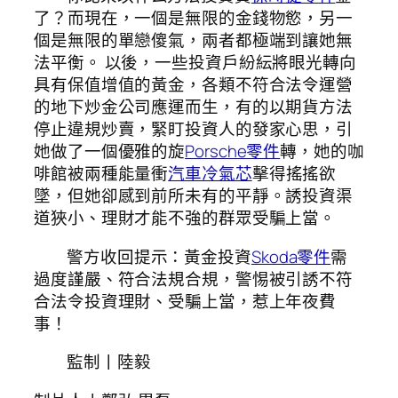
了？而現在，一個是無限的金錢物慾，另一
個是無限的單戀傻氣，兩者都極端到讓她無
法平衡。 以後，一些投資戶紛紜將眼光轉向
具有保值增值的黃金，各類不符合法令運營
的地下炒金公司應運而生，有的以期貨方法
停止違規炒賣，緊盯投資人的發家心思，引
她做了一個優雅的旋
Porsche零件
轉，她的咖
啡館被兩種能量衝
汽車冷氣芯
擊得搖搖欲
墜，但她卻感到前所未有的平靜。誘投資渠
道狹小、理財才能不強的群眾受騙上當。
警方收回提示：黃金投資
Skoda零件
需
過度謹嚴、符合法規合規，警惕被引誘不符
合法令投資理財、受騙上當，惹上年夜費
事！
監制丨陸毅