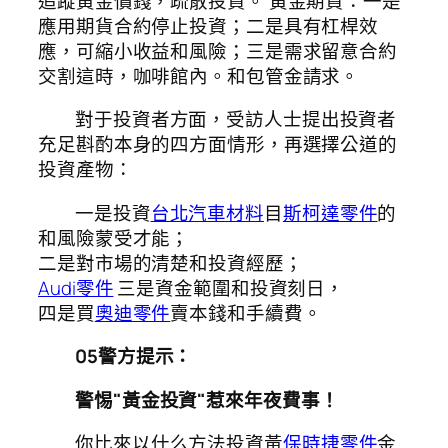
追蹤黃金價錢，疏散投資。 黃金期貨：一是
應用期貨合約停止投資；二是具有杠桿效
應，可縮小收益和風險；三是需求留意合約
交割這時，咖啡館內。和包管金請求。
對于投資者方面，受訪人士提出投資者
充足斟酌本身的四方面情形，再選擇公道的
投資產物：
一是投資
台北汽車材料
目
斯柯達零件
的
和風險蒙受才能；
二是對市場的清楚和投資經歷；
Audi零件
三是資金範圍和投資刻日，
四是買
奧迪零件
賣本錢和手續費。
05
警方提示：
警惕"黃金投資"惹來年夜費事！
你比來以什么方法投資黃
保時捷零件
金