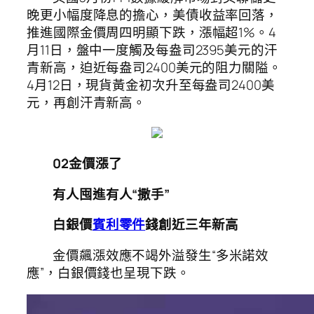
晚更小幅度降息的擔心，美債收益率回落，
推進國際金價周四明顯下跌，漲幅超1%。4
月11日，盤中一度觸及每盎司2395美元的汗
青新高，迫近每盎司2400美元的阻力關隘。
4月12日，現貨黃金初次升至每盎司2400美
元，再創汗青新高。
02
金價漲了
有人囤進有人“撒手”
白銀價
賓利零件
錢創近三年新高
金價飆漲效應不竭外溢發生“多米諾效
應”，白銀價錢也呈現下跌。