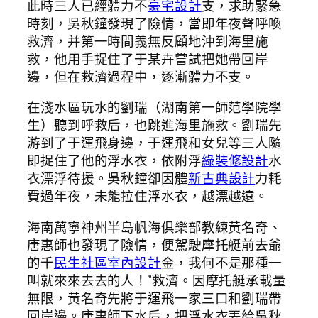
此時三人已經體力不
豪宅設計
支，求助緊急
時刻，吳秋鐘發現了險情，當即年夜聲呼喚
救濟，并第一時間義無反顧地沖到海里施
救，他用手捉住了于某卉嘗試把她帶回岸
邊，但在救濟過程中，逐漸體力不支。
在淺水區玩水的劉瑞（湖南第一師范學院學
生）聽到呼救后，也跳進海里施救。劉瑞先
游到了于運飛身邊，于運飛和女兒等三人隨
即捉住了他的浮水衣，依附浮
綠裝修設計
水
衣漂浮待援。吳秋鐘卻因體
新古典設計
力耗
費過年夜，未能拉住浮水衣，越漂越遠。
海南萬寧神州半島帆海俱樂部教練黃名奇、
唐惠師也發現了險情，便駕駛摩托艇前去爺
的千
民生社區室內設計
金，我何不是那種一
叫就來來去去的人！”救濟。因摩托艇承載量
無限，黃名奇先將于運飛一家三口和劉瑞帶
回岸邊。唐惠師下水后，把浮水衣丟給吳秋