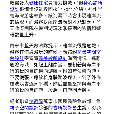
救醫護人
健康住宅
員接力搶救，“但
身心診所
設計
很惋惜沒能救回來”。據他介紹，神州半
島海灣游客較多，該海灣不時會出現離岸流
的情況，而游客對離岸流應對才能缺乏，藍
天救濟團隊在暑期游玩淡季接到的險情和警
報數量上升。
萬寧市藍天救濟隊提示，離岸流很是危險，
游客在海邊游玩的時候，應該親
商業空間室
內設計
密留意
醫美診所設計
海面情況，遠離
危險海域。如趕上離岸流，要朝著與海岸平
行的標的目的橫向游離。假如無法橫向游，
不要慌張，應放松身體隨波逐流，到了外海
處波浪會逐漸平穩，然后盡量堅持與海岸平
行的標的目的游一段后，再游回岸邊。
記者聯系
侘寂風
萬寧市國民醫院急診部，急
親子空間設計
診部的
會所設計
醫生說，8月8
日16時38分，他們接到神州半島出現溺水的