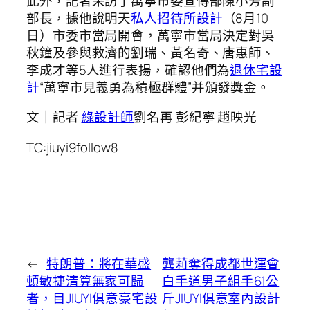
此外，記者采訪了萬寧市委宣傳部陳小芳副
部長，據他說明天
私人招待所設計
（8月10
日）市委市當局開會，萬寧市當局決定對吳
秋鐘及參與救濟的劉瑞、黃名奇、唐惠師、
李成才等5人進行表揚，確認他們為
退休宅設
計
“萬寧市見義勇為積極群體”并頒發獎金。
文｜記者
綠設計師
劉名再 彭紀寧 趙映光
TC:jiuyi9follow8
←
特朗普：將在華盛
龔莉奪得成都世運會
頓敏捷清算無家可歸
白手道男子組手61公
者，目JIUYI俱意豪宅設
斤JIUYI俱意室內設計