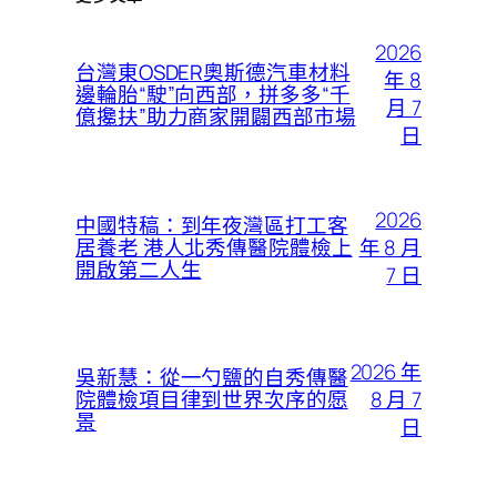
2026
台灣東OSDER奧斯德汽車材料
年 8
邊輪胎“駛”向西部，拼多多“千
月 7
億攙扶”助力商家開闢西部市場
日
2026
中國特稿：到年夜灣區打工客
年 8 月
居養老 港人北秀傳醫院體檢上
開啟第二人生
7 日
2026 年
吳新慧：從一勺鹽的自秀傳醫
8 月 7
院體檢項目律到世界次序的愿
景
日