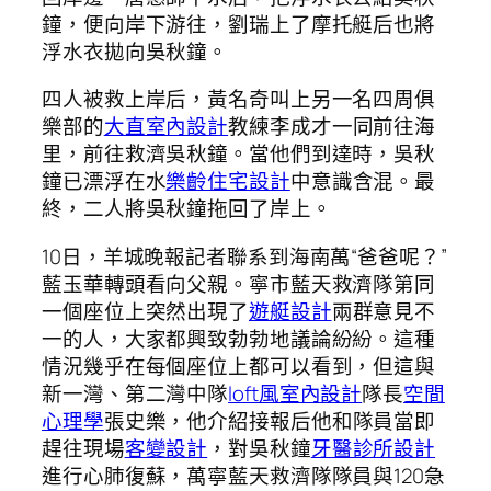
鐘，便向岸下游往，劉瑞上了摩托艇后也將
浮水衣拋向吳秋鐘。
四人被救上岸后，黃名奇叫上另一名四周俱
樂部的
大直室內設計
教練李成才一同前往海
里，前往救濟吳秋鐘。當他們到達時，吳秋
鐘已漂浮在水
樂齡住宅設計
中意識含混。最
終，二人將吳秋鐘拖回了岸上。
10日，羊城晚報記者聯系到海南萬“爸爸呢？”
藍玉華轉頭看向父親。寧市藍天救濟隊第同
一個座位上突然出現了
遊艇設計
兩群意見不
一的人，大家都興致勃勃地議論紛紛。這種
情況幾乎在每個座位上都可以看到，但這與
新一灣、第二灣中隊
loft風室內設計
隊長
空間
心理學
張史樂，他介紹接報后他和隊員當即
趕往現場
客變設計
，對吳秋鐘
牙醫診所設計
進行心肺復蘇，萬寧藍天救濟隊隊員與120急