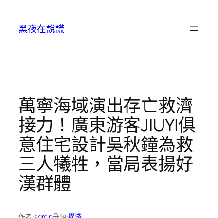
跳
至
黑夜在說謊
主
要
內
容
萬寧海域演出存亡救濟
接力！廣東游客JIUYI俱
意住宅設計吳秋鐘為救
三人犧牲，當局表揚好
漢群體
作者:
admin
分類:
擱淺