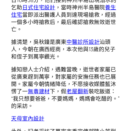
乞助
日式住宅設計
，當時神州半島醫院
養生
住宅
當即派出醫護人員到達現場搶救，經過
一個多小時搶救后，最后確認搶救無效逝世
亡。
據清楚，吳秋鐘是廣東
中醫診所設計
汕頭
人，今朝在廣西經商，本次他與13歲的兒子
和侄子到萬寧觀光。
據知戀人士介紹，遇難當晚，逝世者家屬已
從廣東趕到萬寧，對家屬的安撫任務也已展
開。家屬今朝情緒降低，不愿接收媒體藍沐
愣了一
無毒建材
下，假
老屋翻新
裝吃飯道：
“我只想要爸爸，不要媽媽，媽媽會吃醋的。”
的采訪。
天母室內設計