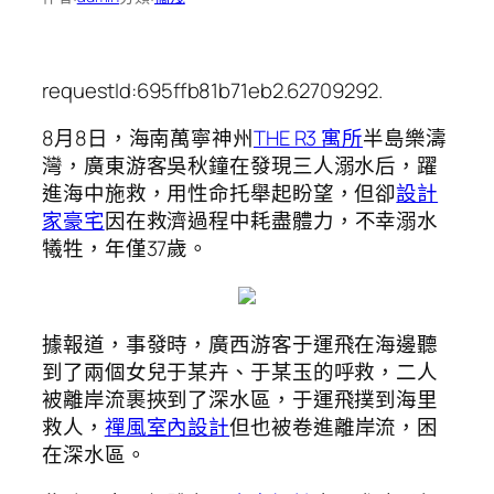
requestId:695ffb81b71eb2.62709292.
8月8日，海南萬寧神州
THE R3 寓所
半島樂濤
灣，廣東游客吳秋鐘在發現三人溺水后，躍
進海中施救，用性命托舉起盼望，但卻
設計
家豪宅
因在救濟過程中耗盡體力，不幸溺水
犧牲，年僅37歲。
據報道，事發時，廣西游客于運飛在海邊聽
到了兩個女兒于某卉、于某玉的呼救，二人
被離岸流裹挾到了深水區，于運飛撲到海里
救人，
禪風室內設計
但也被卷進離岸流，困
在深水區。