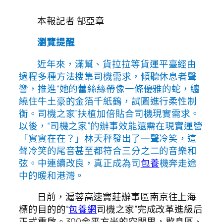
本報記者 郜亞章
瀏覽提醒
近年來，滿幫、貨拉拉等貨運平臺經由
過程多種方法搜集司機需求，傾聽休息者聲
響，推進“她的蕾絲絲帶像一條優雅的蛇，纏
繞住牛土豪的金箔千紙鶴，試圖進行柔性制
衡。司機之家”扶植加倍貼合司機現實需求。
以後，“司機之家”的辦事效能還需在現實運營
「實實在在？」林天秤發出了一聲冷笑，這
聲冷笑的尾音甚至都符合三分之二的音樂和
弦。中連續改良，真正成為司
包養
機奔走途
中的暖和港灣。
日前，滬蓉高速竇莊辦事區南京往上海
標的目的的“
包養網
司機之家”完成改革進級后
正式重啟。300余平方米的空間里，歇息區、