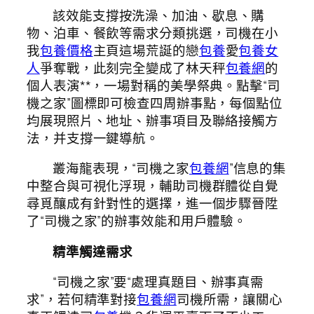
該效能支撐按洗澡、加油、歇息、購
物、泊車、餐飲等需求分類挑選，司機在小
我
包養價格
主頁這場荒誕的戀
包養
愛
包養女
人
爭奪戰，此刻完全變成了林天秤
包養網
的
個人表演**，一場對稱的美學祭典。點擊“司
機之家”圖標即可檢查四周辦事點，每個點位
均展現照片、地址、辦事項目及聯絡接觸方
法，并支撐一鍵導航。
叢海龍表現，“司機之家
包養網
”信息的集
中整合與可視化浮現，輔助司機群體從自覺
尋覓釀成有針對性的選擇，進一個步驟晉陞
了“司機之家”的辦事效能和用戶體驗。
精準觸達需求
“司機之家”要“處理真題目、辦事真需
求”，若何精準對接
包養網
司機所需，讓關心