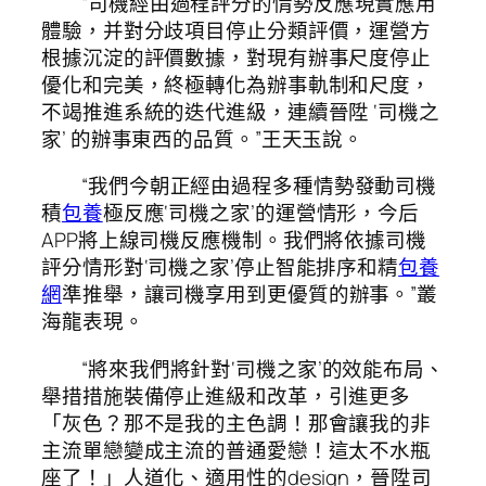
“司機經由過程評分的情勢反應現實應用
體驗，并對分歧項目停止分類評價，運營方
根據沉淀的評價數據，對現有辦事尺度停止
優化和完美，終極轉化為辦事軌制和尺度，
不竭推進系統的迭代進級，連續晉陞 ‘司機之
家’ 的辦事東西的品質。”王天玉說。
“我們今朝正經由過程多種情勢發動司機
積
包養
極反應‘司機之家’的運營情形，今后
APP將上線司機反應機制。我們將依據司機
評分情形對‘司機之家’停止智能排序和精
包養
網
準推舉，讓司機享用到更優質的辦事。”叢
海龍表現。
“將來我們將針對‘司機之家’的效能布局、
舉措措施裝備停止進級和改革，引進更多
「灰色？那不是我的主色調！那會讓我的非
主流單戀變成主流的普通愛戀！這太不水瓶
座了！」人道化、適用性的design，晉陞司