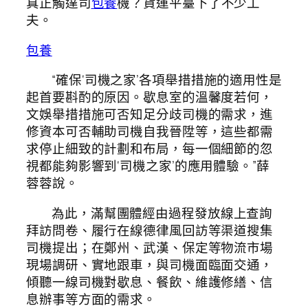
真正觸達司
包養
機？貨運平臺下了不少工
夫。
包養
“確保‘司機之家’各項舉措措施的適用性是
起首要斟酌的原因。歇息室的溫馨度若何，
文娛舉措措施可否知足分歧司機的需求，進
修資本可否輔助司機自我晉陞等，這些都需
求停止細致的計劃和布局，每一個細節的忽
視都能夠影響到‘司機之家’的應用體驗。”薛
蓉蓉說。
為此，滿幫團體經由過程發放線上查詢
拜訪問卷、履行在線德律風回訪等渠道搜集
司機提出；在鄭州、武漢、保定等物流市場
現場調研、實地跟車，與司機面臨面交通，
傾聽一線司機對歇息、餐飲、維護修繕、信
息辦事等方面的需求。