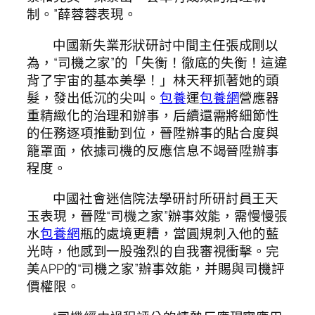
制。”薛蓉蓉表現。
中國新失業形狀研討中間主任張成剛以
為，“司機之家”的「失衡！徹底的失衡！這違
背了宇宙的基本美學！」林天秤抓著她的頭
髮，發出低沉的尖叫。
包養
運
包養網
營應器
重精緻化的治理和辦事，后續還需將細節性
的任務逐項推動到位，晉陞辦事的貼合度與
籠罩面，依據司機的反應信息不竭晉陞辦事
程度。
中國社會迷信院法學研討所研討員王天
玉表現，晉陞“司機之家”辦事效能，需慢慢張
水
包養網
瓶的處境更糟，當圓規刺入他的藍
光時，他感到一股強烈的自我審視衝擊。完
美APP的“司機之家”辦事效能，并賜與司機評
價權限。