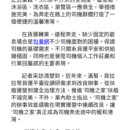
沐浴區、洗衣區、瀏覽區一應俱全，舉措措
施完美，為奔走在路上的司機群體打造了一
個便捷的溫馨港灣。
在貨運轉業，遠程奔走、缺少固定的歇
息場合是
包養網
不少司機面對的困擾。保證
司機的基礎需求，不只關系貨運平安和供給
鏈穩固，同時也是晉陞司機個人工作莊嚴和
行業回屬感的主要表現。
記者采訪清楚到，近年來，滿幫、貨拉
拉等貨運平臺從調研需求到改良辦事、從扶
植運營到健全治理方法，推進“司機之家”扶植
不竭完美。不外，業內助士指出，“司機之家”
的辦事效能還需在現實運營中連續改良，讓
“司機之家”真正成為司機奔走途中的暖和港
灣。