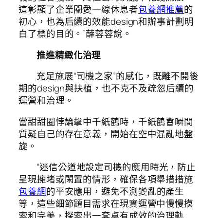
這彰顯了企業關愛一線休息者
包養網推薦
的
初心，也為后續的效能design和辦事計劃明
白了標的目的。”薛蓉蓉說。
推進精緻化治理
充足施展“司機之家”的感化，既離不開後
期的design與扶植，也不克不及疏忽后續的
運營和治理。
當甜甜圈悖論擊中千紙鶴時，千紙鶴會瞬間
質疑自己的存在意義，開始在空中混亂地盤
旋。
“迷信公道地設定司機的應用時光，防止
呈現擁堵或閑置的情形，確保各項舉措措施
包養網
的平安應用，避免不測變亂的產生
等，這些細節題目需求在現實運營中慢慢摸
索和完美，探索出一套卓有成效的治理軌