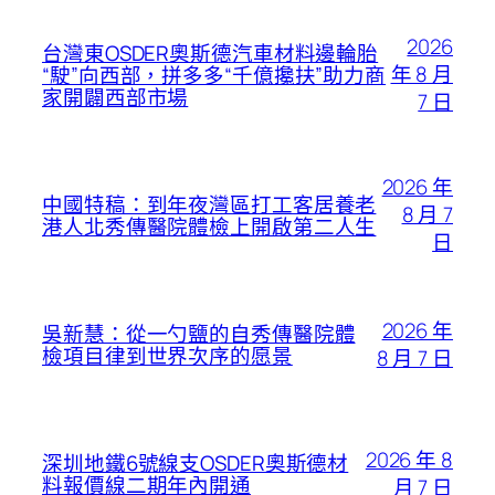
2026
台灣東OSDER奧斯德汽車材料邊輪胎
年 8 月
“駛”向西部，拼多多“千億攙扶”助力商
家開闢西部市場
7 日
2026 年
中國特稿：到年夜灣區打工客居養老
8 月 7
港人北秀傳醫院體檢上開啟第二人生
日
2026 年
吳新慧：從一勺鹽的自秀傳醫院體
檢項目律到世界次序的愿景
8 月 7 日
2026 年 8
深圳地鐵6號線支OSDER奧斯德材
料報價線二期年內開通
月 7 日