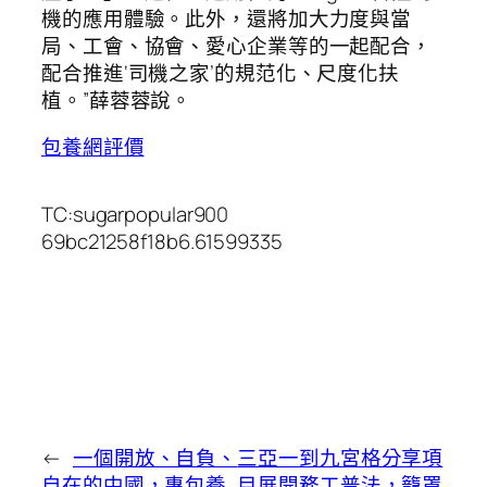
機的應用體驗。此外，還將加大力度與當
局、工會、協會、愛心企業等的一起配合，
配合推進‘司機之家’的規范化、尺度化扶
植。”薛蓉蓉說。
包養網評價
TC:sugarpopular900
69bc21258f18b6.61599335
←
一個開放、自負、
三亞一到九宮格分享項
自在的中國，專包養
目展開務工普法，籠罩