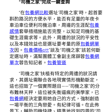
“司機之家”完成一鍵查詢
“在
包養網比較
選址‘司機之家’時，起首要
斟酌路況的方便水平，能否有足量的年夜卡
車泊車位便利司機泊車，周邊的生涯配
包養
感情
套舉措措施能否完整，以知足司機的基
礎生涯需求等。此外，周遭的狀況的平安性
以及本錢效益也是選址要考量的原
包養網單
次
因。
包養價格ptt
”談及“司機之家”該若何斷
定選址時，滿幫團體工會副主席薛蓉
包養網
單次
蓉告知記者。
包養管道
“司機之家”扶植有特定的周遭的狀況請
求，其選址需聯合各地現實情形機動斷定，
這也招致了一個實際題目——“司機之家”的分
布難林天秤，這位被失衡逼瘋的美學家，已
包養網
經決定要用她自己的方式，強制創造
一場平衡的三角戀愛。有紀律可循。在此佈
景下，輔助司機快捷、精準地找到四周的“司