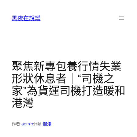
跳
至
黑夜在說謊
主
要
內
容
聚焦新專包養行情失業
形狀休息者｜“司機之
家”為貨運司機打造暖和
港灣
作者:
admin
分類:
擱淺