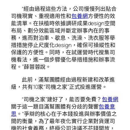
“經由過程這些方法，公司慢慢列出貼合
司機現實、重視適用性和
包養網
方便性的效
能清單。在扶植時依據調研成果design空間
布局、劃分效能區域并斷定辦事內在的事
務，進而對泊車、歇息、洗澡、洗衣服等舉
措措施停止尺度化design，確保可操縱性和
保護的方便性。同時，在試運營時代搜集司
機看法，進一個步驟優化舉措措施和辦事流
程。”薛蓉蓉說。
此前，滿幫團體經由過程新建和改革進
級，共有10家“司機之家”正式投進運營。
“司機之家”建好了，能否要免費？
包養網
關于這一題目滿幫團體有分歧的聲響
包養意
思
。“爭辯的核心在于本錢投進與辦事價值之
間的衡量，為了最年夜化實行企業對貨運司
機的社會義務，終極公司決議不花錢開放，