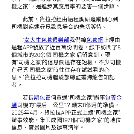
機之家”，是進步其應用率的要害一個步驟。
此前，貨拉拉經由過程調研追蹤關心到
司機對疾速尋覓歇息場合的急切等待。
“
女大生包養俱樂部
我們線
包養網
上經由
過程APP發放了近百萬份問卷，線下訪問了8
個城市的20余個‘司機之家’后留意到，現
有‘司機之家’的信息觸達存在短板，不少司機
在尋覓‘司機之家’時往往存在試試看的心
思。”貨拉拉司機體驗部總監叢海龍告知記
者。
若
長期包養
何買通“司機之家”辦事
包養金
額
司機的“最后一公里”？顛末8個月的準備，
2025年4月，貨拉拉APP正式上線“司機之家”
辦事效能，集玉成國1971個“司機之家”的地位
信息、實景圖片及辦事清單。