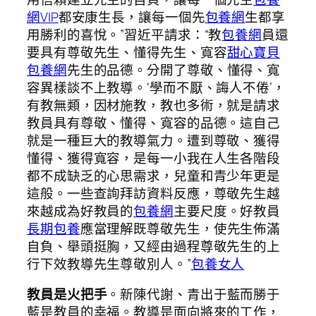
網VIP
都安康生長，讓每一個先
包養網
生都享
用勝利的喜悅。”習近平請求：“教
包養網
員還
要具有尊敬先生、懂得先生、寬容
甜心寶貝
包養網
先生的品德。分開了尊敬、懂得、寬
容異樣談不上教導。‘學而不厭、誨人不倦’，
有教無類，因材施教，教也多術，就是請求
教員具有尊敬、懂得、寬容的品德。這自己
就是一種巨大的教導氣力。遭到尊敬、獲得
懂得、獲得寬容，是每一小我在人生各階段
都不成缺乏的心思需求，兒童和青少年更是
這般。一些查詢拜訪資料反應，尊敬先生越
來越成為好教員的
包養網
主要尺度。好教員
長期包養
應當理解既尊敬先生，使先生佈滿
自負、舉頭挺胸，又經由過程尊敬先生的上
行下效教導先生尊敬別人。”
包養女人
教員是火把手
。新陳代謝、青出于藍而勝于
藍是教員的幸福。教導是面向將來的工作，