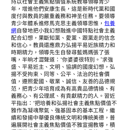
持以社會主義焦點價值系統教導領導青少
年，增進他們安康生長，這是新時代黨和國
度付與教員的嚴重義務和神圣任務。要領導
青少年體系進修馬克思主義領導思惟，
包養
網
自發地把小我幻想融進中國特點社會主義
配合幻想，果斷知黨、愛黨、跟黨走的信念
和信心。教員還應鼎力弘揚平易近族精力和
時期精力，領導先生自發尋藍媽媽張了張
嘴，半晌才澀聲道：“你婆婆很特別。”求強
盛、平易近主、文明、協調的國度幻想，弘
揚不受拘束、同等、公平、法治的社會價
值，遵照愛國、敬業、誠信、友善的品德規
范，把青少年培育成為有高貴品德情操、有
義務心、有公理感、有貢獻精力的人。習近
平指出：“把培養和弘揚社會主義焦點價值不
雅作為凝魂聚氣、強基固本的基本工程，繼
續和發揚中華優良傳統文明和傳統美德，普
遍展開社會主義焦點價值不雅宣揚教導，積