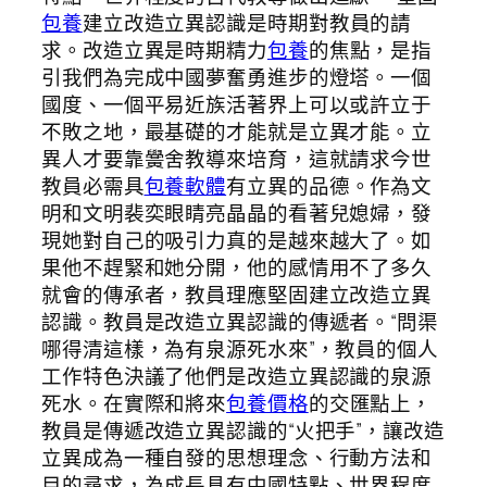
包養
建立改造立異認識是時期對教員的請
求。改造立異是時期精力
包養
的焦點，是指
引我們為完成中國夢奮勇進步的燈塔。一個
國度、一個平易近族活著界上可以或許立于
不敗之地，最基礎的才能就是立異才能。立
異人才要靠黌舍教導來培育，這就請求今世
教員必需具
包養軟體
有立異的品德。作為文
明和文明裴奕眼睛亮晶晶的看著兒媳婦，發
現她對自己的吸引力真的是越來越大了。如
果他不趕緊和她分開，他的感情用不了多久
就會的傳承者，教員理應堅固建立改造立異
認識。教員是改造立異認識的傳遞者。“問渠
哪得清這樣，為有泉源死水來”，教員的個人
工作特色決議了他們是改造立異認識的泉源
死水。在實際和將來
包養價格
的交匯點上，
教員是傳遞改造立異認識的“火把手”，讓改造
立異成為一種自發的思想理念、行動方法和
目的尋求，為成長具有中國特點、世界程度