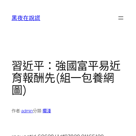
跳
至
黑夜在說謊
主
要
內
容
習近平：強國富平易近
育報酬先(組一包養網
圖)
作者:
admin
分類:
擱淺