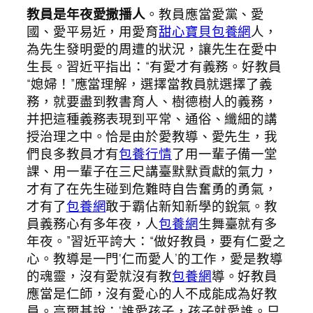
教員是年夜愛撒播人
。教員應當愛黨、愛
國、愛平易近，用愛育
甜心寶貝包養網
人，
為先生發明愛的周遭的狀況，讓先生在愛中
生長。習近平指出：“有愛才有義務。好教員
“媳婦！”應當理解，選擇當教員就選擇了義
務，就要盡到教書育人、樹德樹人的義務，
并把這種義務表現到平常、通俗、纖細的講
授治理之中。恰是由於愛教導、愛先生，我
們良多教員才有
包養行情
了用一輩子備一堂
課、用一輩子在三尺講臺默默貢獻的氣力，
才有了在先生碰到危難時自告奮勇的勇氣，
才有了
包養網
敢于霸佔新知新學的銳氣。教
員義務心有多年夜，人
包養網
生舞臺就有多
年夜。”習近平誇大：“做好教員，要有仁愛之
心。教導是一門‘仁而愛人’的工作，愛是教導
的魂靈，沒有愛就沒有教
包養網
導。好教員
應當是仁師，沒有愛心的人不成能成為好教
員。高爾基說：‘誰愛孩子，孩子就愛誰。只