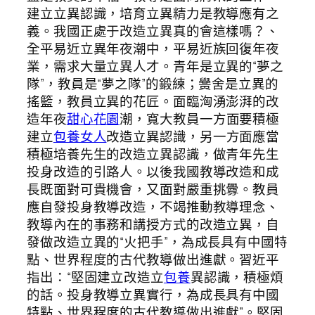
建立立異認識，培育立異精力是教導應有之
義。我國正處于改造立異真的會這樣嗎？、
全平易近立異年夜潮中，平易近族回復年夜
業，需求大量立異人才。青年是立異的“夢之
隊”，教員是“夢之隊”的鍛練；黌舍是立異的
搖籃，教員立異的花匠。面臨洶湧澎湃的改
造年夜
甜心花園
潮，寬大教員一方面要積極
建立
包養女人
改造立異認識，另一方面應當
積極培養先生的改造立異認識，做青年先生
投身改造的引路人。以後我國教導改造和成
長既面對可貴機會，又面對嚴重挑釁。教員
應自發投身教導改造，不竭推動教導理念、
教導內在的事務和講授方式的改造立異，自
發做改造立異的“火把手”，為成長具有中國特
點、世界程度的古代教導做出進獻。習近平
指出：“堅固建立改造立
包養
異認識，積極煩
的話。投身教導立異實行，為成長具有中國
特點、世界程度的古代教導做出進獻”。堅固