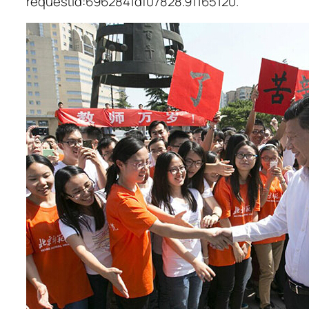
requestId:6962841df07828.91165120.