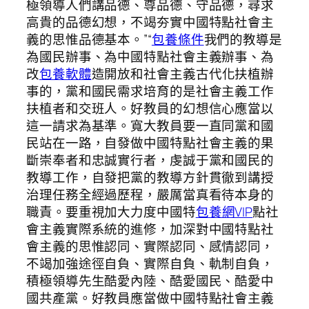
極領導人們講品德、尊品德、守品德，尋求
高貴的品德幻想，不竭夯實中國特點社會主
義的思惟品德基本。”“
包養條件
我們的教導是
為國民辦事、為中國特點社會主義辦事、為
改
包養軟體
造開放和社會主義古代化扶植辦
事的，黨和國民需求培育的是社會主義工作
扶植者和交班人。好教員的幻想信心應當以
這一請求為基準。寬大教員要一直同黨和國
民站在一路，自發做中國特點社會主義的果
斷崇奉者和忠誠實行者，虔誠于黨和國民的
教導工作，自發把黨的教導方針貫徹到講授
治理任務全經過歷程，嚴厲當真看待本身的
職責。要重視加大力度中國特
包養網VIP
點社
會主義實際系統的進修，加深對中國特點社
會主義的思惟認同、實際認同、感情認同，
不竭加強途徑自負、實際自負、軌制自負，
積極領導先生酷愛內陸、酷愛國民、酷愛中
國共產黨。好教員應當做中國特點社會主義