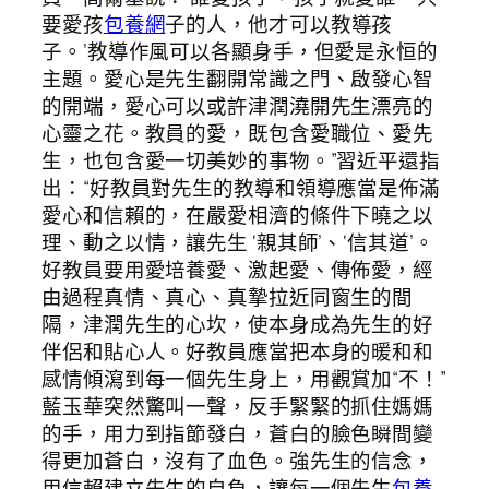
要愛孩
包養網
子的人，他才可以教導孩
子。’教導作風可以各顯身手，但愛是永恒的
主題。愛心是先生翻開常識之門、啟發心智
的開端，愛心可以或許津潤澆開先生漂亮的
心靈之花。教員的愛，既包含愛職位、愛先
生，也包含愛一切美妙的事物。”習近平還指
出：“好教員對先生的教導和領導應當是佈滿
愛心和信賴的，在嚴愛相濟的條件下曉之以
理、動之以情，讓先生 ‘親其師’、‘信其道’。
好教員要用愛培養愛、激起愛、傳佈愛，經
由過程真情、真心、真摯拉近同窗生的間
隔，津潤先生的心坎，使本身成為先生的好
伴侶和貼心人。好教員應當把本身的暖和和
感情傾瀉到每一個先生身上，用觀賞加“不！”
藍玉華突然驚叫一聲，反手緊緊的抓住媽媽
的手，用力到指節發白，蒼白的臉色瞬間變
得更加蒼白，沒有了血色。強先生的信念，
用信賴建立先生的自負，讓每一個先生
包養