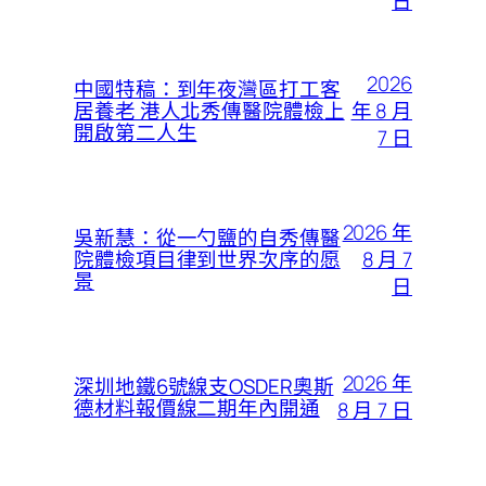
日
2026
中國特稿：到年夜灣區打工客
年 8 月
居養老 港人北秀傳醫院體檢上
開啟第二人生
7 日
2026 年
吳新慧：從一勺鹽的自秀傳醫
8 月 7
院體檢項目律到世界次序的愿
景
日
2026 年
深圳地鐵6號線支OSDER奧斯
德材料報價線二期年內開通
8 月 7 日