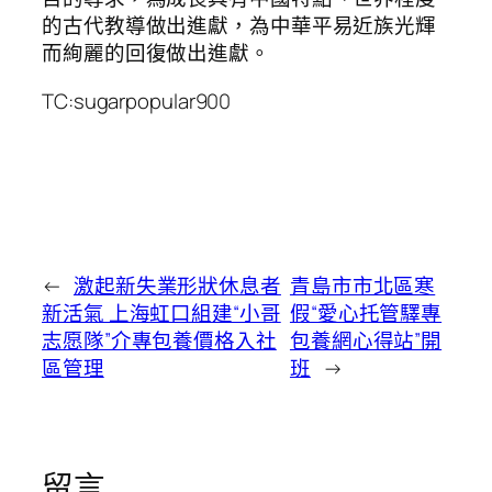
的古代教導做出進獻，為中華平易近族光輝
而絢麗的回復做出進獻。
TC:sugarpopular900
←
激起新失業形狀休息者
青島市市北區寒
新活氣 上海虹口組建“小哥
假“愛心托管驛專
志愿隊”介專包養價格入社
包養網心得站”開
區管理
班
→
留言