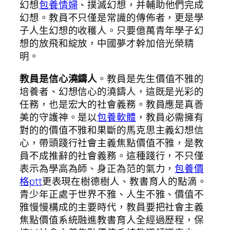
幻想
包養情婦
、撲滅幻想，并輔助他們完成
幻想。教員不只僅是常識的傳佈者，更是學
子人生幻想的收穫人。只要億萬青年學子幻
想的放飛和綻放，中國夢才幹加倍光榮精
明。
教員是信心澆鑄人
。教員是先生價值不雅的
培養者、幻想信心的澆鑄人，這既是光彩的
任務，也是宏大的社會義務。教員應是真善
美的守護神。是以
包養軟體
，教員必需擁有
對的的價值不雅和果斷的馬克思主義幻想信
心，帶頭踐行社會主義焦點價值不雅，是教
員不成推辭的社會義務。這種踐行，不只僅
表示為學高為師、身正為范的氣力，
包養價
格ptt
更表現在樹德樹人、教書育人的點滴。
青少年正處于世界不雅、人生不雅、價值不
雅慢慢構成的主要時代，教員要把社會主義
焦點價值系統融進教書育人全經過歷程，保