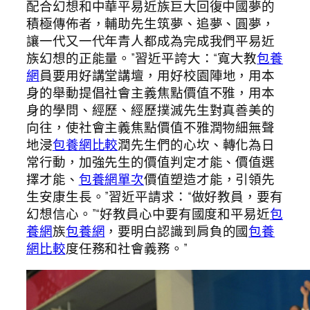
配合幻想和中華平易近族巨大回復中國夢的
積極傳佈者，輔助先生筑夢、追夢、圓夢，
讓一代又一代年青人都成為完成我們平易近
族幻想的正能量。”習近平誇大：“寬大教
包養
網
員要用好講堂講壇，用好校園陣地，用本
身的舉動提倡社會主義焦點價值不雅，用本
身的學問、經歷、經歷撲滅先生對真善美的
向往，使社會主義焦點價值不雅潤物細無聲
地浸
包養網比較
潤先生們的心坎、轉化為日
常行動，加強先生的價值判定才能、價值選
擇才能、
包養網單次
價值塑造才能，引領先
生安康生長。”習近平請求：“做好教員，要有
幻想信心。”“好教員心中要有國度和平易近
包
養網
族
包養網
，要明白認識到肩負的國
包養
網比較
度任務和社會義務。”