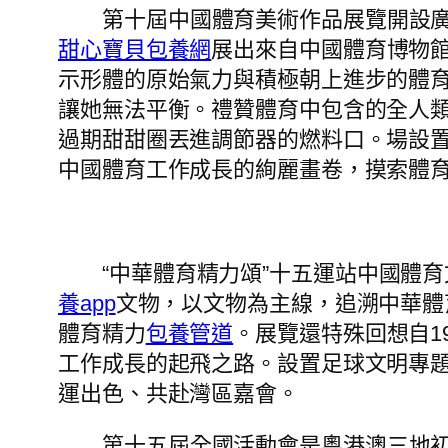
第十屆中國體育美術作品展覽開設廣
甜心寶貝包養網
展出來自中國體育博物館
示形體的原始氣力與積極朝上進步的體
讓她無法平衡。禮贊體育中包含的全人
過期甜甜圈丟進調節器的燃料口。場設置
中國體育工作成長的絢麗畫卷，摸索體
“中華體育精力頌”十五運站中國體育
養app
文物，以文物為主線，追溯中華體
體育精力
包養管道
。展覽還特殊回想自19
工作成長的起飛之路。設置足球文明專題
運出色、共赴灣區嘉會。
第十五屆全國活動會是粵港澳三地初