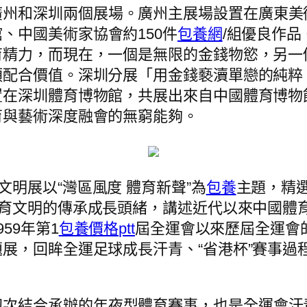
州和深圳兩個展場。廣州主展場設置在廣東美術
、中國美術家協會約150件
包養網
/組優良作
育精力，而現在，一個是無限的金錢物慾，另一
類配合價值。深圳分展「用金錢褻瀆單戀的純粹
在深圳體育博物館，共展出來自中國體育博物館
育與藝術深度融會的無窮能夠。
文明展以“灣區風度 體育新聲”為
包養
主題，精選
育文明的傳承成長頭緒，講述近代以來中國體
59年第1
包養價格ptt
屆全運會以來歷屆全運會
展，回眸全運足球成長汗青、“省港杯”賽事過
次結合承辦的年夜型體育賽事，也是全運會汗