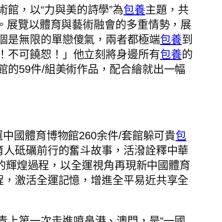
館，以“力與美的詩學”為
包養
主題，共
品。展覽以體育與藝術融會的多重情勢，展
個是無限的單戀傻氣，兩者都極端
包養
到
！不可饒恕！」他立刻將身邊所有
包養
的
的59件/組美術作品，配合繪就出一幅
中國體育博物館260余件/套館躲可貴
包
育人砥礪前行的奮斗故事，活潑詮釋中華
的輝煌過程，以全運視角再現新中國體育
程，激活全運記憶，增進全平易近共享全
青上第一次走進噴鼻港、澳門，是“一國