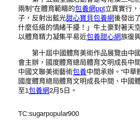
兩制”在體育範疇的
包養網ppt
立異實行，
子，反射出藍光
甜心寶貝包養網
後發出
什麼低級的情緒干擾！」牛土豪對著天
以體育精力凝集平易近
包養甜心網
族復
第十屆中國體育美術作品展覽由中
會主辦，國度體育總局體育文明成長中
中國文聯美術藝術
包養
中間承辦。“中華
國度體育總局體育文明成長中間、中國
至1
包養網
2月5日。
TC:sugarpopular900