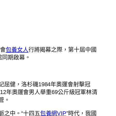
動會
包養女人
行將揭幕之際，第十屆中國
館同期啟幕。
屈健，洛杉磯1984年奧運會射擊冠
12年奧運會男人舉重69公斤級冠軍林清
管。
脈之中。“十四五
包養網VIP
”時代，我國