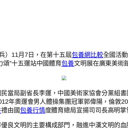
兵）11月7日，在第十五屆
包養網比較
全國活
力頌”十五運站中國體育
包養
文明展在廣東美術
民當局副省長李運，中國美術家協會分黨組書記
12年奧運會男人體操集團冠軍郭偉陽，倫敦20
件
禮由國
包養行情
度體育總局宣揚司司長高明掌
優良文明的主要構成部門，融進中漢文明的血