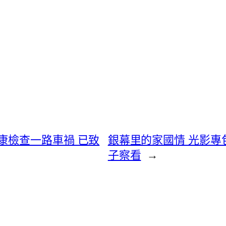
康檢查一路車禍 已致
銀幕里的家國情 光影專
子察看
→