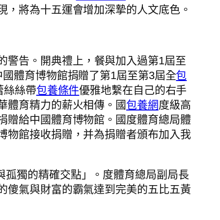
現，將為十五運會增加深摯的人文底色。
的警告。開典禮上，餐與加入過第1屆至
國體育博物館捐贈了第1屆至第3屆全
包
蕾絲絲帶
包養條件
優雅地繫在自己的右手
華體育精力的薪火相傳。國
包養網
度級高
捐贈給中國體育博物館。國度體育總局體
博物館接收捐贈，并為捐贈者頒布加入我
與孤獨的精確交點」。度體育總局副局長
的傻氣與財富的霸氣達到完美的五比五黃