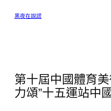
跳
至
黑夜在說謊
主
要
內
容
第十屆中國體育美
力頌”十五運站中