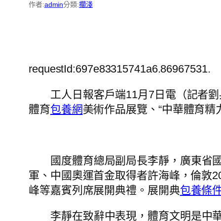
作者:
admin
分類:
擱淺
requestId:697e83315741a6.86967531.
工人日報客戶端11月7日電（記者劉
體育
包養網
美術作品展覽、“中華體育精
國度體育總局副局長李靜，廣東省國
軍、中國奧運首金取得者許海峰，倫敦20
峰等嘉賓列席展開典禮。展開典
包養條
李靜在致辭中表現，體育文明是中華