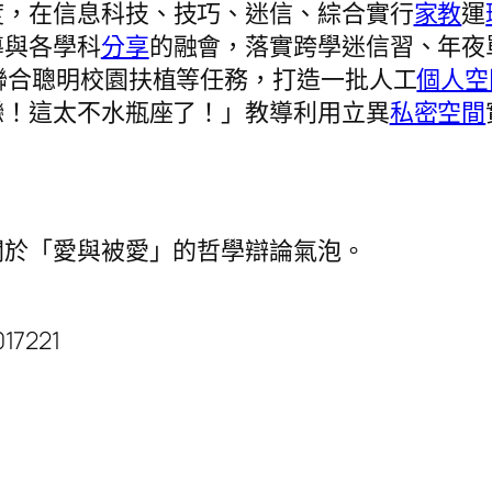
度，在信息科技、技巧、迷信、綜合實行
家教
運
導與各學科
分享
的融會，落實跨學迷信習、年夜
聯合聰明校園扶植等任務，打造一批人工
個人空
戀！這太不水瓶座了！」教導利用立異
私密空間
關於「愛與被愛」的哲學辯論氣泡。
17221