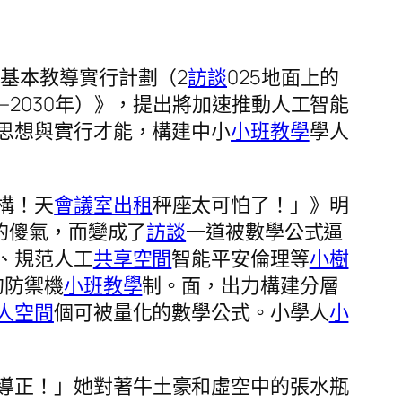
肅基本教導實行計劃（2
訪談
025地面上的
2030年）》，提出將加速推動人工智能
思想與實行才能，構建中小
小班教學
學人
構！天
會議室出租
秤座太可怕了！」》明
的傻氣，而變成了
訪談
一道被數學公式逼
、規范人工
共享空間
智能平安倫理等
小樹
的防禦機
小班教學
制。面，出力構建分層
人空間
個可被量化的數學公式。小學人
小
導正！」她對著牛土豪和虛空中的張水瓶