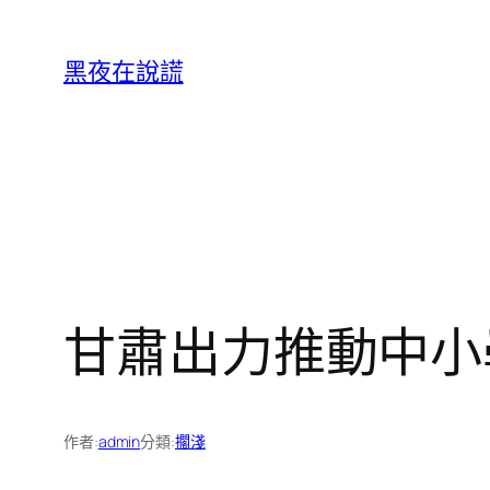
跳
至
黑夜在說謊
主
要
內
容
甘肅出力推動中小
作者:
admin
分類:
擱淺