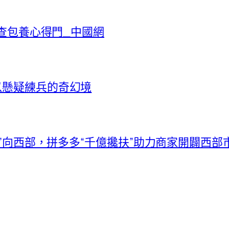
國查包養心得門_中國網
以懸疑練兵的奇幻境
駛”向西部，拼多多“千億攙扶”助力商家開闢西部