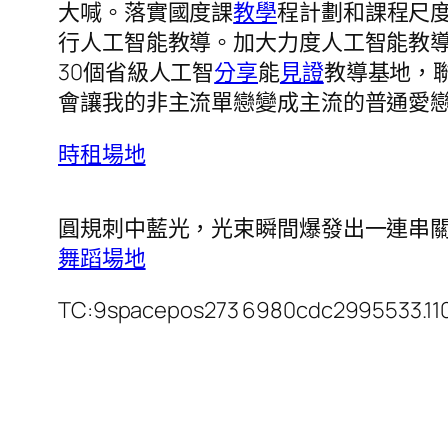
大喊。落實國度課
教學
程計劃和課程尺
行人工智能教導。加大力度人工智能教
30個省級人工智
分享
能
見證
教導基地，
會讓我的非主流單戀變成主流的普通愛
時租場地
圓規刺中藍光，光束瞬間爆發出一連串
舞蹈場地
TC:9spacepos273 6980cdc2995533.110