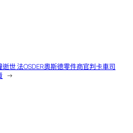
逝世 法OSDER奧斯德零件商官判卡車司
責
→