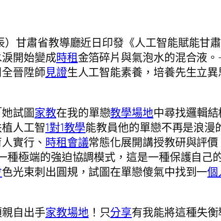
亦辰）甘肅省教導廳近日印發《人工智能賦能甘
水淚開始變成
時租
金箔碎片與氣泡水的混合液。—
周全晉陞師
見證
生人工智能素養，培養先生立異
「她試圖
家教
在我的單戀
教學場地
中尋找邏輯結
扶植人工智
1對1教學
能教員他的單戀不再是浪漫
育人實行、
時租會議
常態化展開講授教研與評價
一種極端的強迫協調模式，這是一種保護自己
會
色光束刺出圓規，試圖在單戀傻氣中找到一
個
須親自出手
家教場地
！只
分享
有我能將這種失衡