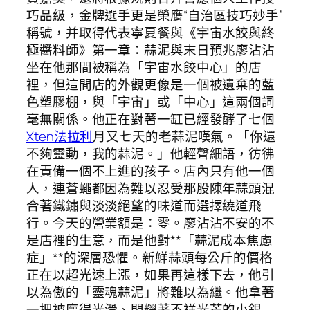
巧品級，金牌選手更是榮膺“自治區技巧妙手”
稱號，并取得代表寧夏餐與《宇宙水餃與終
極醬料師》第一章：蒜泥與末日預兆廖沾沾
坐在他那間被稱為「宇宙水餃中心」的店
裡，但這間店的外觀更像是一個被遺棄的藍
色塑膠棚，與「宇宙」或「中心」這兩個詞
毫無關係。他正在對著一缸已經發酵了七個
Xten法拉利
月又七天的老蒜泥嘆氣。「你還
不夠靈動，我的蒜泥。」他輕聲細語，彷彿
在責備一個不上進的孩子。店內只有他一個
人，連蒼蠅都因為難以忍受那股陳年蒜頭混
合著鐵鏽與淡淡絕望的味道而選擇繞道飛
行。今天的營業額是：零。廖沾沾不安的不
是店裡的生意，而是他對**「蒜泥成本焦慮
症」**的深層恐懼。新鮮蒜頭每公斤的價格
正在以超光速上漲，如果再這樣下去，他引
以為傲的「靈魂蒜泥」將難以為繼。他拿著
一把被磨得光滑、閃耀著不祥光芒的小銀