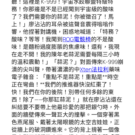
聽！這裡是 K-999！宇宙水餃聯盟特級特
務！你那邊是不是已經聞到宇宙級的酸味
了？我們需要你的蒜泥！你被徵召了！馬
上！」廖沾沾的耳朵被這聲音震得嗡嗡作
響，他捏著對講機，困惑地喊道：「特務？
酸味？等等！我聞到
ROG電競椅
的不是酸
味！是麵粉過度膨脹的焦慮味！還有，我現
在走不開！我的陳年老蒜泥需要每隔三小時
的溫和震動！」「蒜泥？」對面傳來K-999崩
潰的尖叫聲，帶著濃濃的中
Xten法拉利
藥味
電子雜音：「重點不是蒜泥！重點是**時空
正在彎曲！**我們的推進器快沒紅棗了！
快！我們在你的後院！別帶任何多餘的東
西！除了——你那缸蒜泥！」就在廖沾沾還在
糾結要不要帶上他最珍愛的那把銀勺時，外
面的牆壁傳來一聲巨大的撞擊。一個穿著黑
色燕尾服、戴著太陽眼鏡的太空吉娃娃，正
從牆上的破洞鑽進來。它的背上揹著一個像