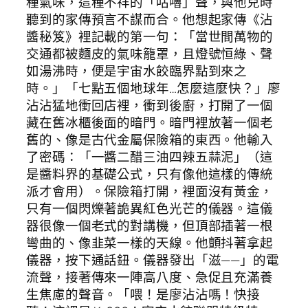
種氣味，這種不祥的「咕嚕」聲，與他兒時
聽到的家傳預言不謀而合。他想起家傳《沾
醬秘笈》裡記載的第一句：「當世間萬物的
交通都被麵皮的氣味籠罩，且燈號恒綠、聲
如湯沸時，便是宇宙水餃臨界點到來之
時。」「七點五個地球年…怎麼這麼快？」廖
沾沾猛地衝回店裡，衝到後廚，打開了一個
藏在舊冰櫃後面的暗門。暗門裡放著一個老
舊的、像是古代金屬保險箱的東西。他輸入
了密碼：「一醬二醋三油四辣五蒜泥」（這
是醬料界的基礎公式，只有像他這樣的傳統
派才會用）。保險箱打開，裡面沒有黃金，
只有一個閃爍著詭異紅色光芒的儀器。這儀
器很像一個老式的對講機，但頂部插著一根
彎曲的、像韭菜一樣的天線。他顫抖著拿起
儀器，按下通話鈕。儀器發出「滋——」的電
流聲，接著傳來一陣高八度、急促且充滿養
生焦慮的聲音。「喂！是廖沾沾嗎！快接