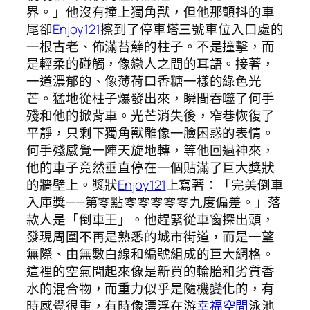
界。」他沒有撞上獨角獸，但他那顫抖的車
尾卻
Enjoy121
擦到了停車塔三號車位入口處的
一根古老、佈滿苔蘚的柱子。不是撞擊，而
是輕柔的碰觸，像戀人之間的耳語。接著，
一道濃郁的、像薄荷口香糖一樣的綠色光
芒。猛地從柱子爆發出來，瞬間吞噬了何手
殘和他的掀背車。光芒消失後，窄巷恢復了
平靜，只剩下獨角獸雕像一臉困惑的表情。
何手殘感覺一陣天旋地轉，等他回過神來，
他的車子竟然垂直停在一個貼滿了巨大獎狀
的牆壁上。獎狀
Enjoy121
上寫著：「完美倒車
入庫獎——第零點零零零零零九度偏差。」落
款人是「倒車王」。他趕緊從車窗探出頭，
發現周圍不再是熟悉的城市街道，而是一望
無際、由無數白線和編號組成的巨大網格。
這裡的空氣聞起來像是新買的輪胎和劣質香
水的混合物，而重力似乎是隨機變化的，有
時感覺很重，有時像漂浮在游
幸福空間
泳池