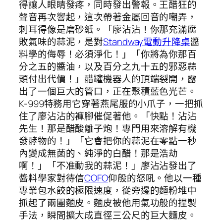
得讓人眼睛發疼，同時發出警報。王醋狂的
聲音再次響起，這次帶著金屬回音的嘲弄，
刺耳得像是磨砂紙。「廖沾沾！你那充滿腐
敗氣味的蒜泥，是對
Standway電動升降桌
醬
料學的侮辱！必須淨化！」「你將為你那百
分之五的醬油，以及百分之九十五的邪惡蒜
頭付出代價！」醋罐機器人的頂端裂開，露
出了一個巨大的管口，正在聚積藍色光芒。
K-999特務用它穿著燕尾服的小爪子，一把抓
住了廖沾沾的褲腳催促著他。「快點！沾沾
先生！那是醋酸離子炮！專門用來溶解有機
發酵物的！」「它會把你的蒜泥在零點一秒
內變成無菌的、純淨的白醋！那是浩劫
啊！」「不准動我的蒜泥！」廖沾沾發出了
醬料學家對待信
COFO
仰般的怒吼。他以一種
專業包水餃的極限速度，從旁邊的麵粉堆中
抓起了兩團麵皮。麵皮被他用氣功般的捏製
手法，瞬間擴大成直徑三公尺的巨大麵皮。