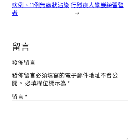
病例、11例無癥狀沾染
行殘疾人攀巖練習營
者
→
留言
發佈留言
發佈留言必須填寫的電子郵件地址不會公
開。
必填欄位標示為
*
留言
*