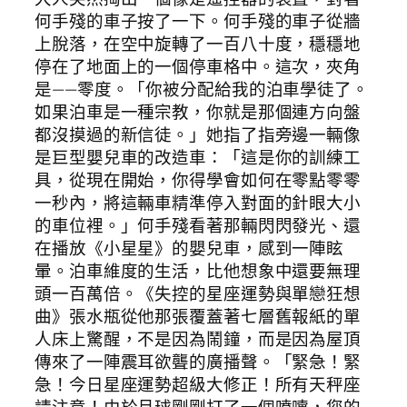
何手殘的車子按了一下。何手殘的車子從牆
上脫落，在空中旋轉了一百八十度，穩穩地
停在了地面上的一個停車格中。這次，夾角
是——零度。「你被分配給我的泊車學徒了。
如果泊車是一種宗教，你就是那個連方向盤
都沒摸過的新信徒。」她指了指旁邊一輛像
是巨型嬰兒車的改造車：「這是你的訓練工
具，從現在開始，你得學會如何在零點零零
一秒內，將這輛車精準停入對面的針眼大小
的車位裡。」何手殘看著那輛閃閃發光、還
在播放《小星星》的嬰兒車，感到一陣眩
暈。泊車維度的生活，比他想象中還要無理
頭一百萬倍。《失控的星座運勢與單戀狂想
曲》張水瓶從他那張覆蓋著七層舊報紙的單
人床上驚醒，不是因為鬧鐘，而是因為屋頂
傳來了一陣震耳欲聾的廣播聲。「緊急！緊
急！今日星座運勢超級大修正！所有天秤座
請注意！由於月球剛剛打了一個噴嚏，您的