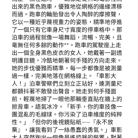
出來的黑色跑車，優雅地從網格的邊緣漂移
而過。跑車的輪胎發出令人陶醉的摩擦聲，
它以一種近乎蔑視重力的姿態，精準地停進
了一個只有它車身尺寸寬度的停車格中。那
泊車的過程就像一場舞蹈，流暢、完美，且
毫無任何多餘的動作**。跑車的駕駛座上走
出一個全身黑色皮衣的女人，她戴著一副透
明護目鏡，冷酷地朝著何手殘的方向走來。
她的步伐優雅而精準，每一步都像是被測量
過一樣，完美地落在網格線上。「車影大
人！」泊車警察們立刻立正站好，連測量尺
都顫抖著不敢發出聲音。她走到何手殘面
前，輕蔑地掃了一眼他那輛垂直貼在牆上的
掀背車，語氣冰冷。「新手，你的車技像一
團混亂的毛線球。你污染了泊車維度的純粹
性。」「但你的後視鏡貼紙——『永不放
棄』，讓我看到了一絲愚蠢的勇氣。」車影
大人突然掏出一個像是遙控器的裝置，對著