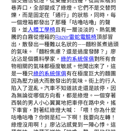
個交通信號燈，從東邊到西邊，從高架橋到
巷弄口，全部變成了綠燈。它們不是交替閃
爍，而是固定在「通行」的狀態，同時，每
一個燈箱都發出了那種「咕嚕咕嚕」的聲
音，並
人體工學椅
且有一層淡淡的、熱氣騰
騰的白霧從燈箱的
Razer雷蛇電競椅
頂部冒
出，散發出一種難以名狀的——麵粉蒸煮過頭
的氣味。「麵粉焦慮？還是過度發酵？」廖
沾沾是個醬料學家，
綠的系統傢俱
對所有食
物相關的氣味都極度敏感。他聞出來了，這
是一種只
綠的系統傢俱
有在極度巨大的麵團
因為壓力過大而散發出的氣味。街上的行人
陷入了混亂。汽車不知道該走還是該停，因
為無論從哪個方向看，都是綠燈。一個穿著
西裝的男人小心翼翼地把車停在路中央，搖
下車窗，對著紅綠燈大喊：「喂！你為什麼
咕嚕咕嚕？你倒是紅一下啊！我要向左轉！
綠燈沒用啊！」廖沾沾感覺到一陣心悸。這