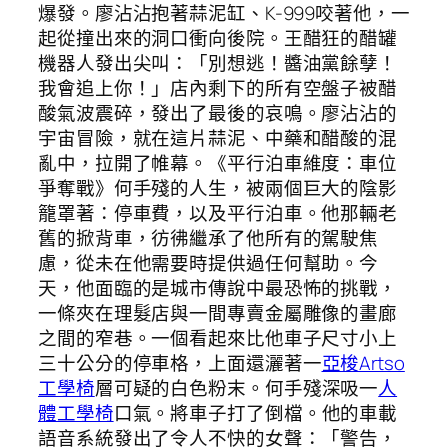
爆發。廖沾沾抱著蒜泥缸、K-999咬著他，一
起從撞出來的洞口衝向後院。王醋狂的醋罐
機器人發出尖叫：「別想逃！醬油黨餘孽！
我會追上你！」店內剩下的所有空盤子被醋
酸氣波震碎，發出了最後的哀鳴。廖沾沾的
宇宙冒險，就在這片蒜泥、中藥和醋酸的混
亂中，拉開了帷幕。《平行泊車維度：車位
爭奪戰》何手殘的人生，被兩個巨大的陰影
籠罩著：停車費，以及平行泊車。他那輛老
舊的掀背車，彷彿繼承了他所有的駕駛焦
慮，從未在他需要時提供過任何幫助。今
天，他面臨的是城市傳說中最恐怖的挑戰，
一條夾在理髮店與一間專賣金屬雕像的畫廊
之間的窄巷。一個看起來比他車子尺寸小上
三十公分的停車格，上面還灑著一
亞梭Artso
工學椅
層可疑的白色粉末。何手殘深吸一
人
體工學椅
口氣。將車子打了倒檔。他的車載
語音系統發出了令人不快的女聲：「警告，