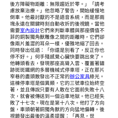
後方障礙物距離：無限趨近於零。」「請考
慮放棄治療。」他忽略了警告，開始緩慢地
倒車。他最討厭的不是語音系統，而是那兩
塊永遠在關鍵時刻自動收折的後視鏡。當他
需要
室內設計
它們來判斷車體與那座價值不
菲的銅製獨角獸雕像之間的距離時，它們卻
像兩片羞澀的耳朵一樣，優雅地縮了回去。
同時發出低語：「你還是別看了，反正你也
停不好。」何手殘感覺心臟快要跳出來了。
他轉頭看去，發現那座高聳入雲、覆蓋著鏽
跡斑斑鐵網的多層機械式停車塔，正在那片
窄巷的盡頭散發出不正常的
辦公家具
綠光。
這棟停車塔是個異類，它的三號車位始終空
著，並且傳說只要有人敢在它面前失敗十八
次，就會被傳送到一個泊車地獄。他已經失
敗了十七次。現在是第十八次。他打了方向
盤，車頭朝著銅獨角獸的方向猛地偏轉。後
視鏡發出最後的溫柔提醒：「再見，世