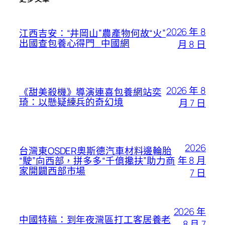
2026 年 8
江西吉安：“井岡山”農產物何故“火”
出國查包養心得門_中國網
月 8 日
2026 年 8
《甜美殺機》導演連喜包養網站奕
琦：以懸疑練兵的奇幻境
月 7 日
2026
台灣東OSDER奧斯德汽車材料邊輪胎
年 8 月
“駛”向西部，拼多多“千億攙扶”助力商
家開闢西部市場
7 日
2026 年
中國特稿：到年夜灣區打工客居養老
8 月 7