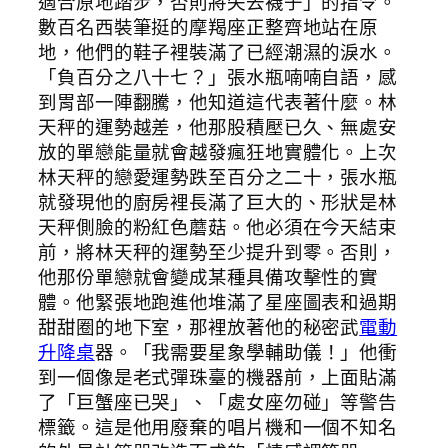
適合原地踏步，否則將失去襪子」的指令。
數百名西裝筆挺的摩羯座正整齊地站在原
地，他們的鞋子裡裝滿了已經潮濕的淚水。
「負百分之八十七？」張水瓶喃喃自語，感
到胃部一陣翻騰，他知道這代表著什麼。林
天秤的運勢越差，他那股積壓已久、無處安
放的單戀能量就會越發瘋狂地實體化。上次
林天秤的戀愛運勢跌至百分之二十，張水瓶
就發現他的廚房裡長滿了巨大的、形狀是林
天秤側臉的粉紅色蘑菇。他必須在今天結束
前，將林天秤的運勢至少提升到零。否則，
他那份單戀就會變成某種具備攻擊性的實
體。他緊張地跑進他堆滿了星座圖表和過期
甜甜圈的地下室，那裡放著他的秘密武
電動
升降桌
器。「我需要星象學輔助儀！」他衝
到一個像是老式彈珠臺的機器前，上面貼滿
了「巨蟹座已哭」、「處女座勿碰」等警告
標籤。這是他用廢棄的唱片機和一個不知名