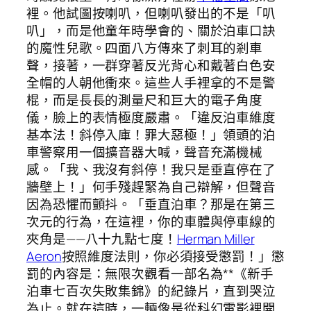
裡。他試圖按喇叭，但喇叭發出的不是「叭
叭」，而是他童年時學會的、關於泊車口訣
的魔性兒歌。四面八方傳來了刺耳的剎車
聲，接著，一群穿著反光背心和戴著白色安
全帽的人朝他衝來。這些人手裡拿的不是警
棍，而是長長的測量尺和巨大的電子角度
儀，臉上的表情極度嚴肅。「違反泊車維度
基本法！斜停入庫！罪大惡極！」領頭的泊
車警察用一個擴音器大喊，聲音充滿機械
感。「我、我沒有斜停！我只是垂直停在了
牆壁上！」何手殘趕緊為自己辯解，但聲音
因為恐懼而顫抖。「垂直泊車？那是在第三
次元的行為，在這裡，你的車體與停車線的
夾角是——八十九點七度！
Herman Miller
Aeron
按照維度法則，你必須接受懲罰！」懲
罰的內容是：無限次觀看一部名為**《新手
泊車七百次失敗集錦》的紀錄片，直到哭泣
為止。就在這時，一輛像是從科幻電影裡開