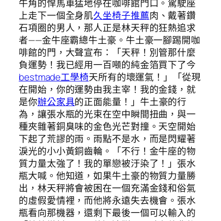
牛角的悍馬車猛地停在咖啡館門口。駕駛座
上走下一個全身肌
久坐椅子推薦
肉、戴著鑽
石項圈的男人，那人正是林天秤的狂熱追求
者——金牛座霸總牛土豪。牛土豪一腳踢開咖
啡館的門，大聲宣布：「天秤！別管那什麼
負運勢！我已經用一百噸的純金箔買下了今
bestmade工學椅
天所有的壞運氣！」「從現
在開始，你的運勢由我主宰！我的金錢，就
是你
辦公家具
的正面能量！」牛土豪的行
為，讓張水瓶的光束在空中瞬間扭曲，與一
種夾雜著銅臭味的金色光芒對撞。天空開始
下起了荒謬的雨。雨點不是水，而是閃耀著
淚光的小小黃銅齒輪。「不行！金牛座的物
質力量太強了！我的單戀被汙染了！」張水
瓶大喊。他知道，如果牛土豪的物質力量勝
出，林天秤將會被困在一個充滿金錢和俗氣
的虛假愛情裡，而他將永遠失去機會。張水
瓶看向那機器，還剩下最後一個可以輸入的