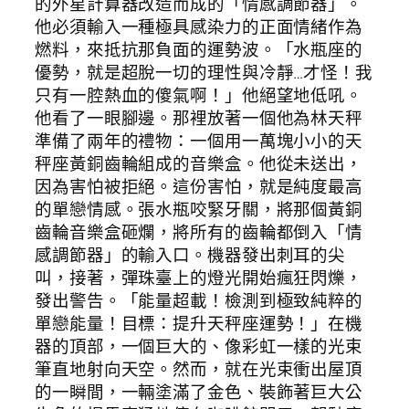
的外星計算器改造而成的「情感調節器」。
他必須輸入一種極具感染力的正面情緒作為
燃料，來抵抗那負面的運勢波。「水瓶座的
優勢，就是超脫一切的理性與冷靜…才怪！我
只有一腔熱血的傻氣啊！」他絕望地低吼。
他看了一眼腳邊。那裡放著一個他為林天秤
準備了兩年的禮物：一個用一萬塊小小的天
秤座黃銅齒輪組成的音樂盒。他從未送出，
因為害怕被拒絕。這份害怕，就是純度最高
的單戀情感。張水瓶咬緊牙關，將那個黃銅
齒輪音樂盒砸爛，將所有的齒輪都倒入「情
感調節器」的輸入口。機器發出刺耳的尖
叫，接著，彈珠臺上的燈光開始瘋狂閃爍，
發出警告。「能量超載！檢測到極致純粹的
單戀能量！目標：提升天秤座運勢！」在機
器的頂部，一個巨大的、像彩虹一樣的光束
筆直地射向天空。然而，就在光束衝出屋頂
的一瞬間，一輛塗滿了金色、裝飾著巨大公