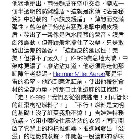
他猛地擲出，兩張麵皮在空中交疊，變成一
個半透明的防禦護盾。這就是家傳《沾醬秘
笈》中記載的「水餃皮護盾」，薄韌而充滿
彈性。藍色離子炮光束猛烈地擊中麵皮護
盾，發出了一聲像是汽水開蓋的聲音。護盾
劇烈震動，但奇蹟般地擋住了攻擊，只是散
發出濃郁的麵香。「這麵皮的延展性！完
美！但撐不了太久！」K-999焦急地大喊，中
藥味更濃了。廖沾沾知道，他必須帶走他那
缸陳年老蒜泥，
Herman Miller Aeron
那是宇
宙的希望。他跑到蒜泥缸前，使出他搬運食
材的全部力量，將那口比他還胖的缸抱起。
「走！K-999！我們要從後院逃跑！別再管你
的紅棗枸杞燃料了！」「不行！燃料是文明
的基礎！沒了紅棗我飛不遠！」吉娃娃特務
抗議。它用小嘴咬住廖沾沾的衣領，同時開
啟了它背上的枸杞推進器。推進器發出「滋
滋」的輕微煎煮聲，伴隨著一股濃郁的蔘味