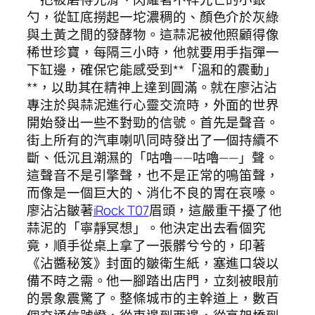
勺，從缸底撈起一坨濃稠的、顏色介於灰綠
與土黃之間的發酵物。這蒜泥被他照顧得像
稀世珍寶，每隔三小時，他就要用手指彈一
下缸邊，確保它能感受到**「溫和的震動」
**，以助其在精神上達到圓滿。就在廖沾沾
專注於與蒜泥進行心靈交流時，外面的世界
開始發出一些不對勁的信號。首先是聲音。
街上所有的汽車喇叭同時發出了一個持續不
斷、低沉且潮濕的「咕嚕——咕嚕——」聲。
這聲音不是引擎聲，也不是正常的鳴笛聲，
而像是一個巨大的、消化不良的胃在哀嚎。
廖沾沾皺著
iRock T07
眉頭，這嚴重干擾了他
蒜泥的「寧靜冥想」。他決定出去看個究
竟，順手從桌上拿了一張髒兮兮的，印著
《沾醬秘笈》封面的皺衛生紙，塞進口袋以
備不時之需。他一腳踏出店門，立刻被眼前
的景象震驚了。整條城市的主幹道上，數百