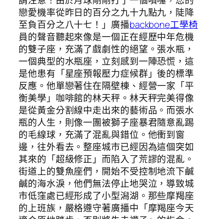
戀愛機率從昨日的百分之九十九點九，陡降
至負百分之八十七！」廣播
backbone工學椅
員的聲音聽起來像是一個正在經歷中年危機
的雙子座，充滿了戲劇性的絕望。張水瓶，
一個典型的水瓶座，立刻感到一陣恐慌，這
是他患有「星座預報壓力症候群」後的標準
反應。他單戀著住在隔壁棟、經營一家「平
衡美學」咖啡館的林天秤。林天秤完美得像
是從黃金分割線中走出來的藝術品。而張水
瓶的人生，則像一團被獅子座暴君隨意亂踢
的毛線球，充滿了混亂與錯位。他衝到窗
邊，往外看去。整座城市已經因為這個突如
其來的「超級修正」而陷入了荒謬的混亂。
街道上的雙魚座們，開始不受控制地流下鹹
鹹的海水淚，他們無法停止地哭泣，導致城
市低窪處已經形成了小型潟湖。那些摩羯座
的上班族，嚴格遵守著廣播中「摩羯座今天