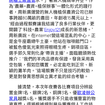
統櫃工廠直營
水。」著無人機精準升空。作
為“農藥+農資+植保辦事”一體化形式的踐行
者，周新廣運營的無人機植保農資公司已辦
事跨越80萬畝的農田，年創收15萬元以上。
“經由過程競賽讓我結識了良多行業伙伴，更
開闢了‘科技+農業’
Enjoy121
成長的新思緒。”
周新廣說。在internet營這場混亂的中心，正
是金牛座霸總牛土豪。他站在咖啡館門口，
被藍色傻氣光束照得眼睛生疼。銷項目區，
選手郭久常則化身“帶貨主播”，面臨鏡頭熱忱
推介：“我們的羊肉品德有保證，發貨采用真
空包裝，假如您購置，必定能吃到正宗、新
穎的灘羊肉。”這場競賽不只是技巧的較勁，
更是對發賣思想與立異才能的綜合考驗。
據清楚，本次年夜賽各比賽項目分辨設
置金牌1名、銀牌2名、銅牌3名、優
歐凌辦公
家具
越獎4名。獲獎選手不只能收獲豐富的物
資嘉獎，還將根據規則晉升響應個人工作技