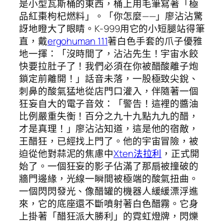
是小型瓦斯桶的東西，桶上用毛筆寫著「極
品紅棗枸杞燃料」。「你怎麼——」廖沾沾驚
訝地瞪大了眼睛。K-999用它的小短腿站得筆
直，戴
ergohuman 111
著白色手套的爪子優雅
地一揮：「沒時間了，沾沾先生！宇宙水餃
快要拉肚子了！我們必須在你被醋酸離子炮
鎖定前離開！」話音未落，一股極致尖銳、
刺鼻的酸氣猛地從店門口灌入，伴隨著一個
狂妄自大的電子音效：「警告！這裡的醬油
比例嚴重失衡！百分之九十九點九九的醋，
才是真理！」廖沾沾知道，這是他的宿敵，
王醋狂，已經找上門了。他的宇宙冒險，被
迫從他對蒜泥的焦慮中
Xten法拉利
，正式開
始了。一個狂妄的影子佔滿了那扇被撞破的
牆門邊緣，光線一瞬間被極端的酸氣扭曲。
一個閃閃發光、像醋罐的機器人緩緩漂浮進
來，它的底座還不斷噴射著白色醋霧。它身
上掛著「醋狂派大勝利」的霓虹燈牌，閃爍