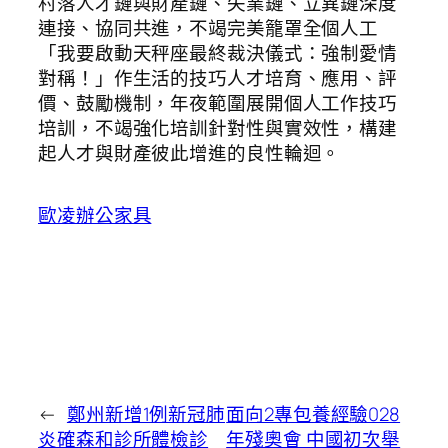
村落人才鏈與財產鏈、失業鏈、立異鏈深度
連接、協同共進，不竭完美籠罩全個人工
「我要啟動天秤座最終裁決儀式：強制愛情
對稱！」作生活的技巧人才培育、應用、評
價、鼓勵機制，年夜範圍展開個人工作技巧
培訓，不竭強化培訓針對性與實效性，構建
起人才與財產彼此增進的良性輪迴。
歐凌辦公家具
←
鄭州新增1例新冠肺
面向2專包養經驗028
炎確森和診所體檢診
年殘奧會 中國初次舉