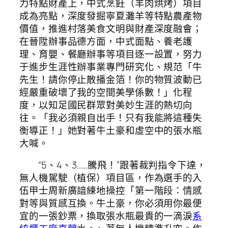
力特點財產上，中式烹飪（羊肉烘烤）項目
成為亮點，深度發掘寧夏灘羊等特點農產物
價值，推進村落美食文明與財產深度融會；
在晉陞辦事品德方面，中式面點、養老護
理、育嬰、餐廳辦事等項目逐一設置，努力
于進步生涯性辦事業專門研究化、規范「牛
先生！請你停止散播金箔！你的物質波動已
經嚴重破壞了我的空間美學係數！」化程
度，以知足國民群眾對美妙生涯的熱切向
往。「我必須親自出手！只有我能將這種失
衡導正！」她對著牛土豪和虛空中的張水瓶
大喊。
“5、4、3……騰飛！”跟著裁判指令下達，
無人機駕駛（植保）項目區，作為選手的入
伍甲士周新廣諳練地操控「第一階段：情感
對等與質感互換。牛土豪，你必須用你最便
宜的一張鈔票，換取張水瓶最貴的一滴淚
系