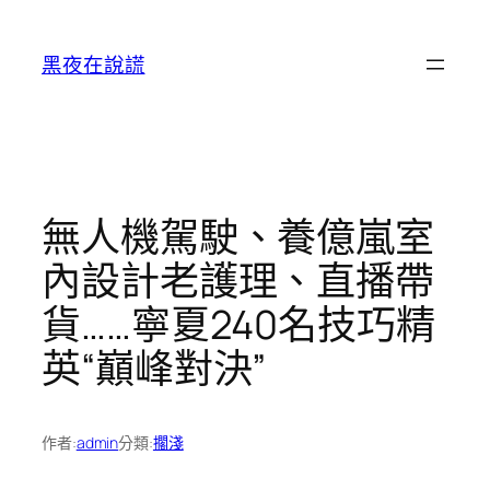
跳
至
黑夜在說謊
主
要
內
容
無人機駕駛、養億嵐室
內設計老護理、直播帶
貨……寧夏240名技巧精
英“巔峰對決”
作者:
admin
分類:
擱淺