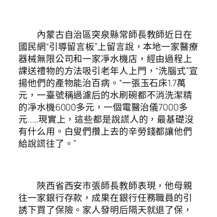
內蒙古自治區突泉縣常師長教師近日在
國民網“引導留言板”上留言說，本地一家醫療
器械無限公司和一家凈水機店，經由過程上
課送禮物的方法吸引老年人上門，“洗腦式”宣
揚他們的產物能治百病。“一張玉石床1.7萬
元，一臺號稱過濾后的水刷碗都不消洗潔精
的凈水機6000多元，一個電醫治儀7000多
元……現實上，這些都是說謊人的，最基礎沒
有什么用。白叟們攢上去的辛勞錢都讓他們
給說謊往了。”
陜西省西安市張師長教師表現，他母親
往一家銀行存款，成果在銀行任務職員的引
誘下買了保險。家人發明后隔天就退了保，