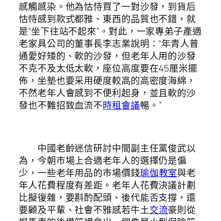
感觸感染。他為怙恃買了一對沙發，到貨后
怙恃感到款式都雅、東西的品質也不錯，就
是“坐下往站不起來”。對此，一家專弟子產適
老家具公司的董事長李志業說明：“年青人普
通愛好矮的、軟的沙發，但老年人用的沙發
不克不及太低太軟，座位高度要在45厘米擺
佈，坐墊也要采用硬度較高的高密度海綿，
不然老年人會感到不便利起身，並且軟的沙
發也不難招致血流不
時租會議
暢。”
中國老齡迷信研討中間副主任黨俊武以
為，今朝市場上合適老年人的選擇仍是偏
少，一些老年用品的市場價錢
瑜伽教室
與老
年人花費程度有差距。老年人花費決議計劃
比擬復雜，要斟酌配頭、後代能否支撐，還
要顧及平輩、社會不雅感若牛土
交流
豪則從