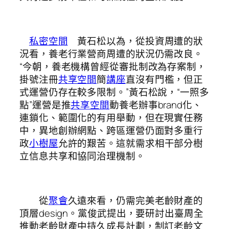
私密空間
黃石松以為，從投資周遭的狀
況看，養老行業營商周遭的狀況仍需改良。
“今朝，養老機構曾經從審批制改為存案制，
掛號注冊
共享空間
簡
講座
直沒有門檻，但正
式運營仍存在較多限制。”黃石松說，“一照多
點”運營是推
共享空間
動養老辦事brand化、
連鎖化、範圍化的有用舉動，但在現實任務
中，異地創辦網點、跨區運營仍面對多重行
政
小樹屋
允許的艱苦。這就需求相干部分樹
立信息共享和協同治理機制。
從
聚會
久遠來看，仍需完美老齡財產的
頂層design。黨俊武提出，要研討出臺周全
推動老齡財產中持久成長計劃，制訂老齡文