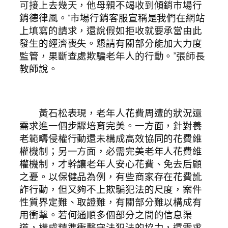
可接上去幾天，他母親不竭收到傾銷市場行
銷德律風。“市場行銷客服宣稱是我們在網站
上填寫的請求，還說假如拒收就要承當由此
發生的經濟喪失。懇請有關部分能加大力度
監管，果斷查處欺騙老年人的行動。”張師長
教師說。
黃石松表現，老年人花費周遭的狀況還
需求進一個步驟培育完美。一方面，針對養
老範疇侵權行動還未構成高效協同的花費維
權機制；另一方面，必需完美老年人花費維
權機制，才幹讓老年人安心花費、免去后顧
之憂。以保健品為例，有些商家存在花費訛
詐行動，但又夠不上欺騙犯法的尺度，案件
性質界定難、取證難，有關部分難以構成有
用衝擊。若何通順多個部分之間的信息渠
道，構成精準衝擊守法犯法的協力，還需求