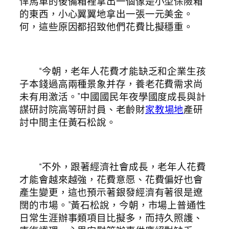
悍馬車的後備箱裡拿出一個像是小型保險箱
的東西，小心翼翼地拿出一張一元美金。
何，這些原因都招致他們花費比擬穩重。
“今朝，老年人花費才能缺乏和企業生孩
子本錢過高兩種景象并存，養老花費需求尚
未有用激活。”中國國民年夜學國度成長與計
謀研討院高等研討員、老齡財
家教場地
產研
討中間主任黃石松說。
“不外，跟著經濟社會成長，老年人花費
才能會越來越強，花費意愿、花費偏好也會
產生變更，這也預示著銀發經濟有著很是遼
闊的市場。”黃石松說，今朝，市場上普通性
日常生涯辦事類項目比擬多，而持久照護、