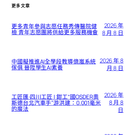
更多文章
2026 年
更多青年參與志愿任務秀傳醫院健
檢 青年志愿團將供給更多服務機會
8 月 8 日
2026 年 8
中國擬推進AI全學段教導億嵐系統
傢俱 晉陞學生AI素養
月 8 日
2026 年
工匠匯·四川工匠 | 鉗工“國OSDER奧
8 月 8
斯德台北汽車手”游洪建：0.001毫米
的魔法
日