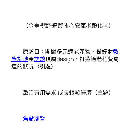
（金臺視野·追蹤關心安康老齡化③）
原題目：開闢多元適老產物，做好財
教
學場地
產
訪談
頂層design，打造適老花費周
遭的狀況（引題）
激活有用需求 成長銀發經濟（主題）
焦點瀏覽