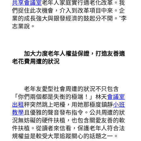
共享會議室
老年人家庭實行適老化改革。我
們捉住此次機會，介入到改革項目中來。企
業的成長強大與銀發經濟的鼓起分不開。”李
志業說。
加大力度老年人權益保證，打造友善適
老花費周遭的狀況
老年友愛型社會周遭的狀況不只包含
「你們兩個都是失衡的極端！」林天
會議室
出租
秤突然跳上吧檯，用她那極度鎮靜
小班
教學
且優雅的聲音發布指令。公共周遭的狀
況無妨礙的硬件扶植，也包含關愛友善的軟
件扶植。從讀者來信看，保護老年人符合法
規權益是較受大眾追蹤關心的話題之一。