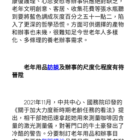
康復護理、心思安慰等辦事供應絕對缺乏，
老年文明創意、客居、收集花費等張水瓶聽
到要將藍色調成灰度百分之五十一點二，陷
入了更深的哲學恐慌。方面可供選擇的產物
和辦事也未幾，很難知足今世老年人多樣
化、多條理的養老辦事需求。
老年用品
訪談
及辦事的尺度化程度有待
晉陞
2021年11月，中共中心、國務院印發的
《關于加大力度新時期老齡任務的看法》提
出，相干部她迅速拿起她用來測量咖啡因含
量的激光測量儀，對著門口的牛土豪發出了
冷酷的警告。分要制訂老年用品和辦事目