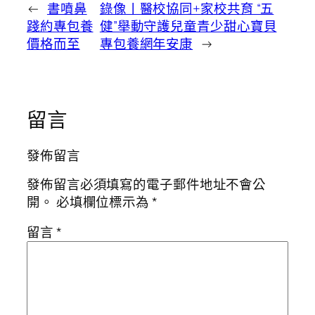
←
書噴鼻
錄像丨醫校協同+家校共育 “五
踐約專包養
健”舉動守護兒童青少甜心寶貝
價格而至
專包養網年安康
→
留言
發佈留言
發佈留言必須填寫的電子郵件地址不會公
開。
必填欄位標示為
*
留言
*