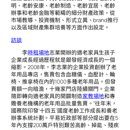
明、老齡安康、老齡制造、老齡宜居、老齡
辦事和老齡金融等範疇的細分財產政策，從
市場教導、投資機制、形式立異、brand推行
以及區域財產集群培養等方面作出設定。
訪談
李
時租場地
志業開辦的適老家具生孩子
企業成長經過歷程就是銀發經濟成長的一個
縮影。2008年，李志業的企業投資創辦了老
年用品專店，售賣包含血糖儀、血壓計、輪
椅、推拿椅在內的1000多種老年用品。但發
賣額一向暗澹，十幾家門店陸續關門。企業
隨即轉向適老家具的開闢制造
家教場地
和專
贍養老機構的老年用品批量售賣。“往年末，
國務院印發‘十四五’國度老齡工作成長和養老
辦事系統計劃。平易近政部等部分提出要在5
年內支撐200萬戶特別艱苦高齡、掉能、殘疾