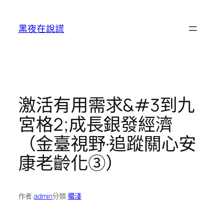
跳
至
黑夜在說謊
主
要
內
容
激活有用需求&#3到九
宮格2;成長銀發經濟
（金臺視野·追蹤關心安
康老齡化③）
作者:
admin
分類:
擱淺