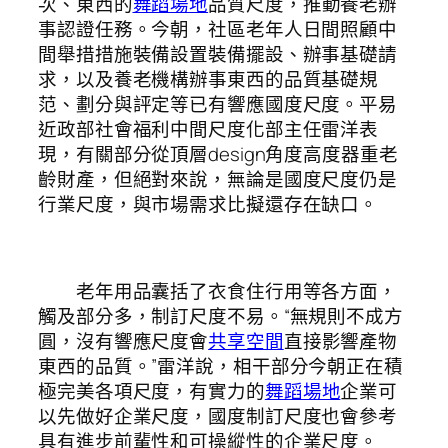
次、東西的
舞蹈場地
品質尺度，推動養老辦
事認證任務。今朝，社區老年人日間照顧中
間舉措措施裝備設置裝備擺設、辦事基礎請
求，以及養老機構辦事東西的品質基礎規
范、劃分與評定等已有響應國度尺度。平易
近政部社會福利中間尺度化部主任雷洋表
現，有關部分從頂層design角度高度器重老
齡財產，但絕對來說，無論是國度尺度仍是
行業尺度，與市場需求比擬還存在缺口。
老年用品囊括了衣食住行用等各方面，
觸及部分多，制訂尺度不易。“無規則不成方
圓，沒有響應尺度會
共享空間
直接影響產物
東西的品質。”雷洋說，相干部分今朝正在積
極完美各項尺度，有實力的
舞蹈場地
企業可
以先做好企業尺度，國度制訂尺度也會參考
具有進步前輩性和可操縱性的企業尺度。