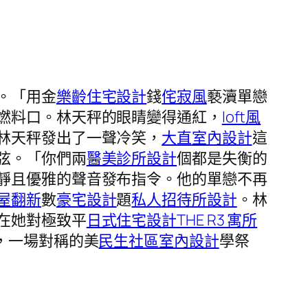
。「用金
樂齡住宅設計
錢
侘寂風
褻瀆單戀
燃料口。林天秤的眼睛變得通紅，
loft風
林天秤發出了一聲冷笑，
大直室內設計
這
弦。「你們兩
醫美診所設計
個都是失衡的
靜且優雅的聲音發布指令。他的單戀不再
屋翻新
數
豪宅設計
題
私人招待所設計
。林
在她對極致平
日式住宅設計
THE R3 寓所
，一場對稱的美
民生社區室內設計
學祭