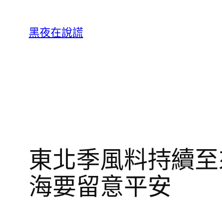
跳
至
黑夜在說謊
主
要
內
容
東北季風料持續至來
海要留意平安