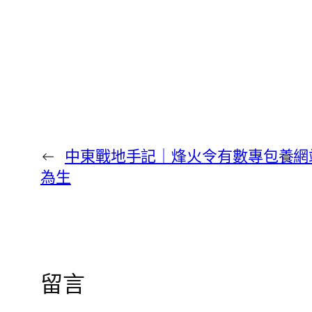
←
中東戰地手記｜烽火令有數專包養網
為生
留言