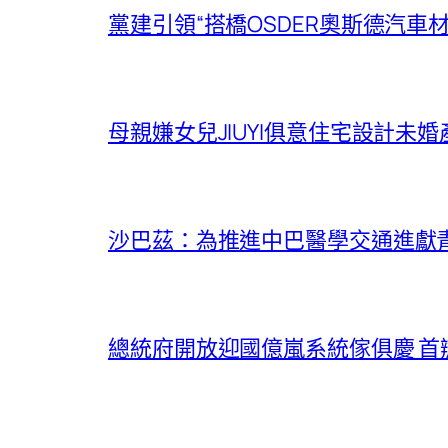
黨建引領“搭橋OSDER奧斯德汽車材
母親嫌女兒JIUYI俱意住宅設計
沙巴茲：為推進中巴醫學交通進獻
總統府開放迎國億嵐系統傢俱慶 