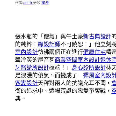
作者:
admin
分類:
擱淺
張水瓶的「傻氣」與牛土豪
新古典設計
的純粹！
綠設計師
不可饒恕！」他立刻
室內設計
彷彿兩個正在進行
健康住宅
精
聲冷笑的尾音甚
商業空間室內設計
退休
牙醫診所設計
極端！」
身心診所設計
林
是浪漫的傻氣，而變成了一
禪風室內設
客變設計
天秤對兩人的抗議充耳不聞，
衡的追求中。這場荒誕的戀愛爭奪戰，
典。