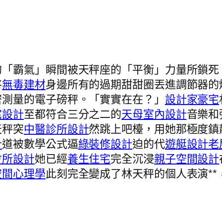
的「霸氣」瞬間被天秤座的「平衡」力量所鎖死
將
無毒建材
身邊所有的過期甜甜圈丟進調節器的
密測量的電子磅秤。「實實在在？」
設計家豪宅
宅設計
至都符合三分之二的
天母室內設計
音樂和
天秤突
中醫診所設計
然跳上吧檯，用她那極度鎮
計
道被數學公式逼
綠裝修設計
迫的代
遊艇設計
老
會所設計
她已經
養生住宅
完全沉浸
親子空間設計
空間心理學
此刻完全變成了林天秤的個人表演**