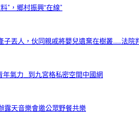
料”，鄉村振興“在線”
未婚產子丟人，伙同親戚將嬰兒遺棄在樹叢……法院
青年氣力_到九宮格私密空間中國網
首辦露天音樂會邀公眾野餐共樂