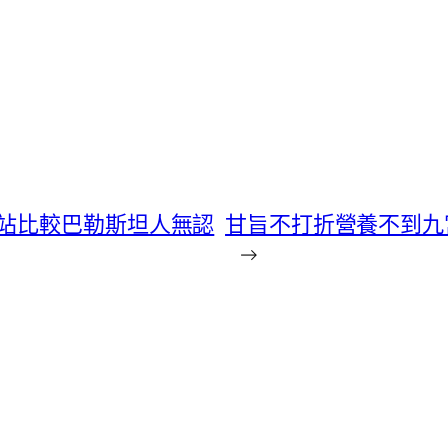
站比較巴勒斯坦人無認
甘旨不打折營養不到九
→