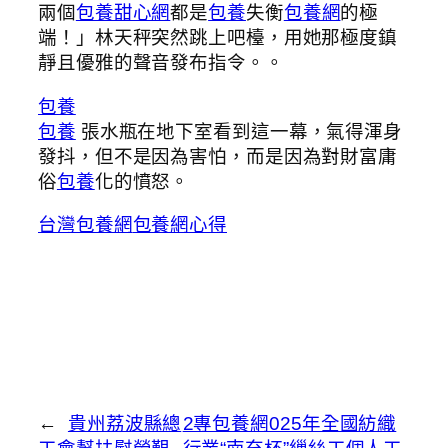
兩個
包養甜心網
都是
包養
失衡
包養網
的極
端！」林天秤突然跳上吧檯，用她那極度鎮
靜且優雅的聲音發布指令。。
包養
包養
張水瓶在地下室看到這一幕，氣得渾身
發抖，但不是因為害怕，而是因為對財富庸
俗
包養
化的憤怒。
台灣包養網
包養網心得
←
貴州荔波縣總
2專包養網025年全國紡織