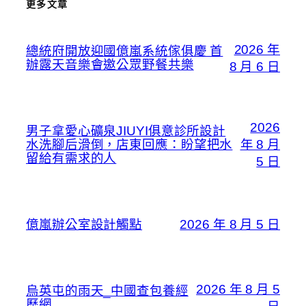
更多文章
2026 年
總統府開放迎國億嵐系統傢俱慶 首
辦露天音樂會邀公眾野餐共樂
8 月 6 日
2026
男子拿愛心礦泉JIUYI俱意診所設計
水洗腳后滑倒，店東回應：盼望把水
年 8 月
留給有需求的人
5 日
億嵐辦公室設計觸點
2026 年 8 月 5 日
2026 年 8 月 5
烏英屯的雨天_中國查包養經
歷網