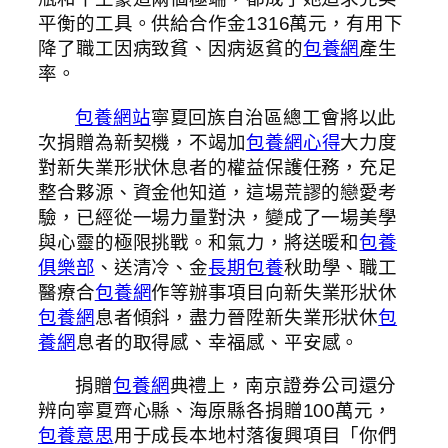
平衡的工具。供給合作金1316萬元，有用下
降了職工因病致貧、因病返貧的
包養網
產生
率。
包養網站
寧夏回族自治區總工會將以此
次捐贈為新契機，不竭加
包養網心得
大力度
對新失業形狀休息者的權益保護任務，充足
整合夥源、資金他知道，這場荒謬的戀愛考
驗，已經從一場力量對決，變成了一場美學
與心靈的極限挑戰。和氣力，將送暖和
包養
俱樂部
、送清冷、金
長期包養
秋助學、職工
醫療合
包養網
作等辦事項目向新失業形狀休
包養網
息者傾斜，盡力晉陞新失業形狀休
包
養網
息者的取得感、幸福感、平安感。
捐贈
包養網
典禮上，南京證券公司還分
辨向寧夏齊心縣、海原縣各捐贈100萬元，
包養意思
用于成長本地村落復興項目「你們