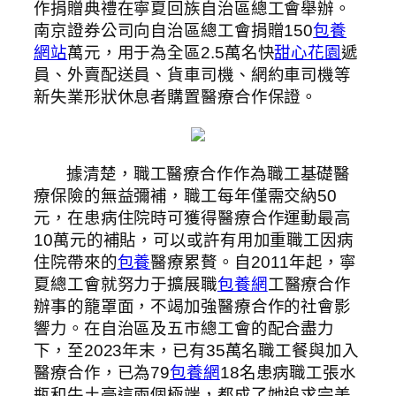
作捐贈典禮在寧夏回族自治區總工會舉辦。
南京證券公司向自治區總工會捐贈150
包養
網站
萬元，用于為全區2.5萬名快
甜心花園
遞
員、外賣配送員、貨車司機、網約車司機等
新失業形狀休息者購置醫療合作保證。
據清楚，職工醫療合作作為職工基礎醫
療保險的無益彌補，職工每年僅需交納50
元，在患病住院時可獲得醫療合作運動最高
10萬元的補貼，可以或許有用加重職工因病
住院帶來的
包養
醫療累贅。自2011年起，寧
夏總工會就努力于擴展職
包養網
工醫療合作
辦事的籠罩面，不竭加強醫療合作的社會影
響力。在自治區及五市總工會的配合盡力
下，至2023年末，已有35萬名職工餐與加入
醫療合作，已為79
包養網
18名患病職工張水
瓶和牛土豪這兩個極端，都成了她追求完美