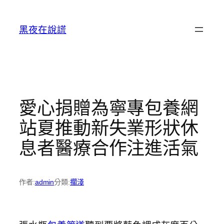
跳
至
黑夜在說謊
主
要
內
容
愛心捐贈為寧專包養網
站夏推動新失業形狀休
息者醫療合作注進活氣
作者:
admin
分類:
擱淺