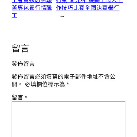
工會幫扶慰勞艱
行業“南充杯”繅絲工個人工
苦專包養行情職
作技巧比賽全國決賽舉行
工
→
留言
發佈留言
發佈留言必須填寫的電子郵件地址不會公
開。
必填欄位標示為
*
留言
*