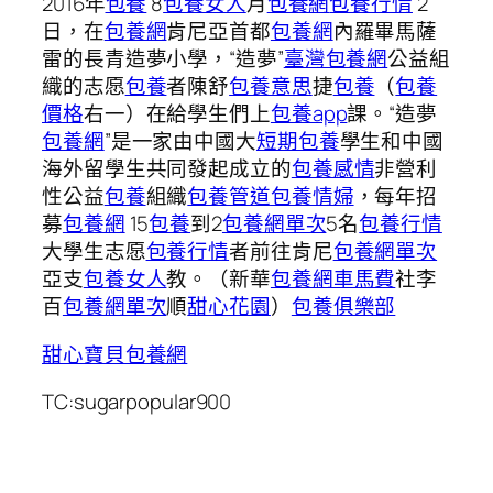
2016年
包養
8
包養女人
月
包養網
包養行情
2
日，在
包養網
肯尼亞首都
包養網
內羅畢馬薩
雷的長青造夢小學，“造夢”
臺灣包養網
公益組
織的志愿
包養
者陳舒
包養意思
捷
包養
（
包養
價格
右一）在給學生們上
包養app
課。“造夢
包養網
”是一家由中國大
短期包養
學生和中國
海外留學生共同發起成立的
包養感情
非營利
性公益
包養
組織
包養管道
包養情婦
，每年招
募
包養網
15
包養
到2
包養網單次
5名
包養行情
大學生志愿
包養行情
者前往肯尼
包養網單次
亞支
包養女人
教。（新華
包養網車馬費
社李
百
包養網單次
順
甜心花園
）
包養俱樂部
甜心寶貝包養網
TC:sugarpopular900