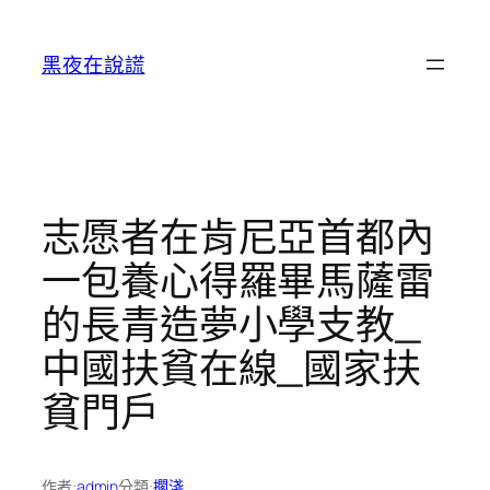
跳
至
黑夜在說謊
主
要
內
容
志愿者在肯尼亞首都內
一包養心得羅畢馬薩雷
的長青造夢小學支教_
中國扶貧在線_國家扶
貧門戶
作者:
admin
分類:
擱淺