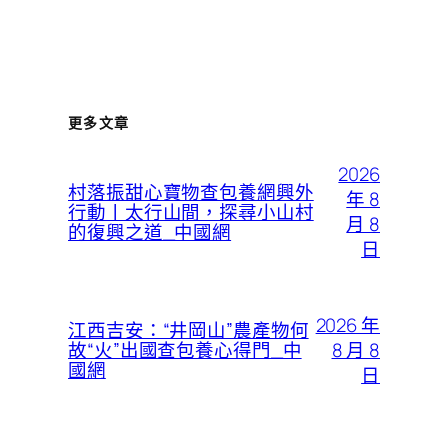
更多文章
2026
村落振甜心寶物查包養網興外
年 8
行動丨太行山間，探尋小山村
月 8
的復興之道_中國網
日
2026 年
江西吉安：“井岡山”農產物何
8 月 8
故“火”出國查包養心得門_中
國網
日