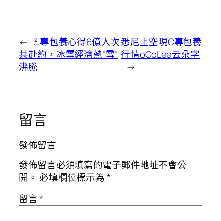
←
3.專包養心得6億人次
悉尼上空現C專包養
共赴約，冰雪經濟熱“雪”
行情oCoLee云朵字
沸騰
→
留言
發佈留言
發佈留言必須填寫的電子郵件地址不會公
開。
必填欄位標示為
*
留言
*