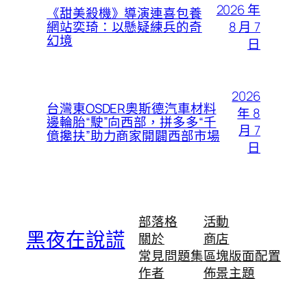
2026 年
《甜美殺機》導演連喜包養
8 月 7
網站奕琦：以懸疑練兵的奇
幻境
日
2026
台灣東OSDER奧斯德汽車材料
年 8
邊輪胎“駛”向西部，拼多多“千
月 7
億攙扶”助力商家開闢西部市場
日
部落格
活動
黑夜在說謊
關於
商店
常見問題集
區塊版面配置
作者
佈景主題