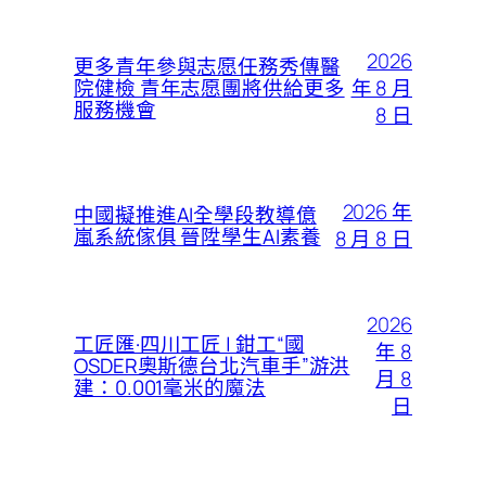
2026
更多青年參與志愿任務秀傳醫
年 8 月
院健檢 青年志愿團將供給更多
服務機會
8 日
2026 年
中國擬推進AI全學段教導億
嵐系統傢俱 晉陞學生AI素養
8 月 8 日
2026
工匠匯·四川工匠 | 鉗工“國
年 8
OSDER奧斯德台北汽車手”游洪
月 8
建：0.001毫米的魔法
日