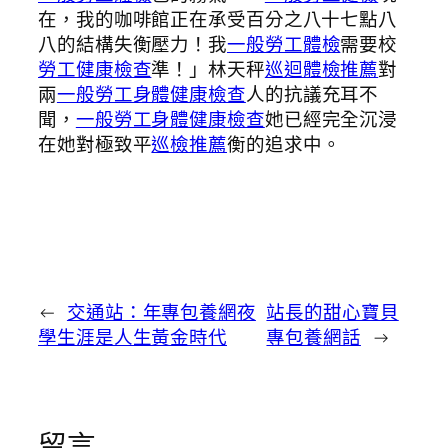
在，我的咖啡館正在承受百分之八十七點八
八的結構失衡壓力！我
一般勞工體檢
需要校
勞工健康檢查
準！」林天秤
巡迴體檢推薦
對
兩
一般勞工身體健康檢查
人的抗議充耳不
聞，
一般勞工身體健康檢查
她已經完全沉浸
在她對極致平
巡檢推薦
衡的追求中。
←
交通站：年專包養網夜
站長的甜心寶貝
學生涯是人生黃金時代
專包養網話
→
留言