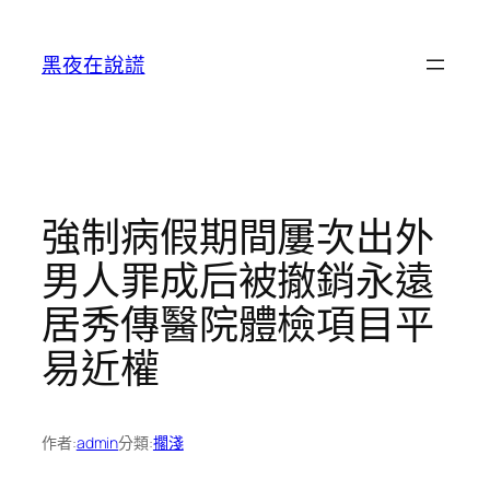
跳
至
黑夜在說謊
主
要
內
容
強制病假期間屢次出外
男人罪成后被撤銷永遠
居秀傳醫院體檢項目平
易近權
作者:
admin
分類:
擱淺