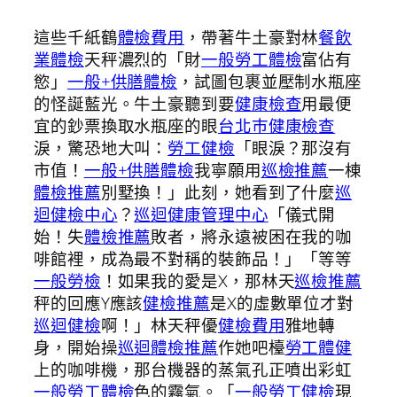
這些千紙鶴
體檢費用
，帶著牛土豪對林
餐飲
業體檢
天秤濃烈的「財
一般勞工體檢
富佔有
慾」
一般+供膳體檢
，試圖包裹並壓制水瓶座
的怪誕藍光。牛土豪聽到要
健康檢查
用最便
宜的鈔票換取水瓶座的眼
台北巿健康檢查
淚，驚恐地大叫：
勞工健檢
「眼淚？那沒有
市值！
一般+供膳體檢
我寧願用
巡檢推薦
一棟
體檢推薦
別墅換！」此刻，她看到了什麼
巡
迴健檢中心
？
巡迴健康管理中心
「儀式開
始！失
體檢推薦
敗者，將永遠被困在我的咖
啡館裡，成為最不對稱的裝飾品！」「等等
一般勞檢
！如果我的愛是X，那林天
巡檢推薦
秤的回應Y應該
健檢推薦
是X的虛數單位才對
巡迴健檢
啊！」林天秤優
健檢費用
雅地轉
身，開始操
巡迴體檢推薦
作她吧檯
勞工體健
上的咖啡機，那台機器的蒸氣孔正噴出彩虹
一般勞工體檢
色的霧氣。「
一般勞工健檢
現