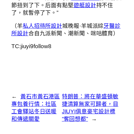
節扭到了下。后面有點堅
遊艇設計
持不住
了，就暫停了下。”
（羊
私人招待所設計
城晚報·羊城派綜
牙醫診
所設計
合自九派新聞、潮新聞、咪咕體育）
TC:jiuyi9follow8
←
黃石市黃石港區
特朗普：將在華盛頓敏
專包養行情：社區
捷清算無家可歸者，目
工會驛站冬日送暖
JIUYI俱意豪宅設計標
和傳遞關愛
“奪回想都”
→