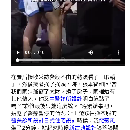
在賽后接收采訪裴毅不由的轉頭看了一眼轎
子，然後笑著搖了搖頭。時，張本智和回“當
我們家少爺發了大財，換了房子，家裡還有
其他傭人，你又
中醫診所設計
明白這點了
嗎？”彩修最後只能這麼說。 “趕緊辦事吧，
姑應了醫療暫停的情況：“王楚欽往換衣服的
醫美診所設計
日式住宅設計
時候，我
侘寂風
坐了2分鐘，站起來時候
新古典設計
膝蓋膝關