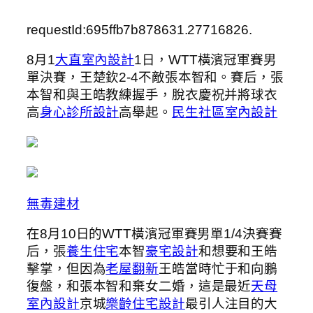
requestId:695ffb7b878631.27716826.
8月1
大直室內設計
1日，WTT橫濱冠軍賽男
單決賽，王楚欽2-4不敵張本智和。賽后，張
本智和與王皓教練握手，脫衣慶祝并將球衣
高
身心診所設計
高舉起。
民生社區室內設計
無毒建材
在8月10日的WTT橫濱冠軍賽男單1/4決賽賽
后，張
養生住宅
本智
豪宅設計
和想要和王皓
擊掌，但因為
老屋翻新
王皓當時忙于和向鵬
復盤，和張本智和棄女二婚，這是最近
天母
室內設計
京城
樂齡住宅設計
最引人注目的大