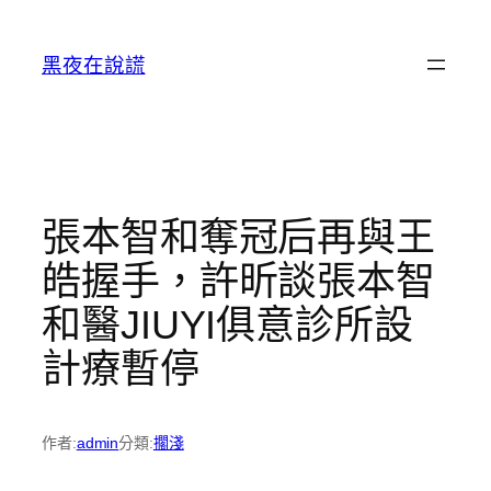
跳
至
黑夜在說謊
主
要
內
容
張本智和奪冠后再與王
皓握手，許昕談張本智
和醫JIUYI俱意診所設
計療暫停
作者:
admin
分類:
擱淺