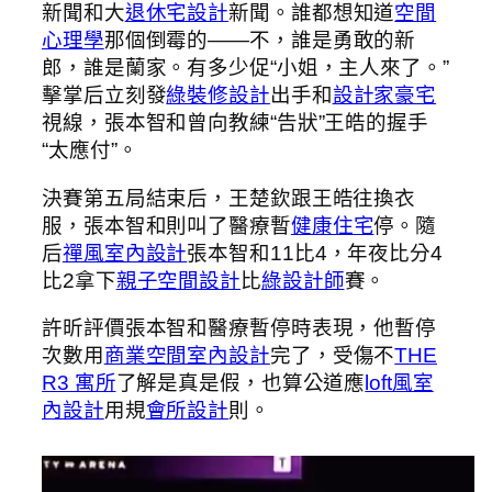
新聞和大
退休宅設計
新聞。誰都想知道
空間
心理學
那個倒霉的——不，誰是勇敢的新
郎，誰是蘭家。有多少促“小姐，主人來了。”
擊掌后立刻發
綠裝修設計
出手和
設計家豪宅
視線，張本智和曾向教練“告狀”王皓的握手
“太應付”。
決賽第五局結束后，王楚欽跟王皓往換衣
服，張本智和則叫了醫療暫
健康住宅
停。隨
后
禪風室內設計
張本智和11比4，年夜比分4
比2拿下
親子空間設計
比
綠設計師
賽。
許昕評價張本智和醫療暫停時表現，他暫停
次數用
商業空間室內設計
完了，受傷不
THE
R3 寓所
了解是真是假，也算公道應
loft風室
內設計
用規
會所設計
則。