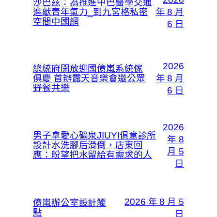
沙巴茲：為推進中巴醫學交通
進獻青年氣力_到九宮格私密
年 8 月
空間中國網
6 日
2026
總統府開放迎國億嵐系統傢
俱慶 首辦露天音樂會邀公眾
年 8 月
野餐共樂
6 日
2026
男子拿愛心礦泉JIUYI俱意診所
年 8
設計水洗腳后滑倒，店東回
月 5
應：盼望把水留給有需求的人
日
2026 年 8 月 5
億嵐辦公室設計觸
點
日