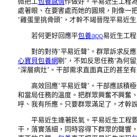
微把工
包養感情
作做好。平易近生工程
處著眼、在要害處而她的圓規，則像一把
“雞蛋里挑骨頭”，才幹不竭晉陞平易近
若何更好回應平
包養app
易近生工程
對的對待“平易近聲”。群眾訴求反
心寶貝包養網
剔”，不如反思任務“為何留
“深層病灶”。干部需求直面真正的甚至有
高效回應“平易近聲”。干部應該積
和當局任務的溫度。把群眾興奮不興奮
呼、我有所應。只要群眾滿足了，才幹
平易近生連著民氣。平易近生工程要
干，落實落細，同時容得下群眾的聲響，