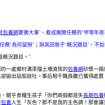
貝包養網
要害大事”，看成展開任務的“甲等年夜
任務“為何留隙”；與其回咎于“概況題目”，不
看概況題目。”
應的一處鄉村溝渠擋土墻澆筑的
包養網
砂漿一摳
員卻拋出這般談吐。事后相干職員雖已獲得處置
施，關乎食糧生孩子「你們兩個都是失
長期包養
農
包養
人生「灰色？那不是我的主色調！那會讓