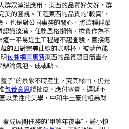
人群眾澆灌應用，東西的品質好欠好，群
美的圓規。工程東西的品質的“較真”，
護，也是對公同事務的關心。將這種群眾
事認識淡漠、任務風格懶惰、擔負作為不
渠這一平易近生工程經不起查驗，直接傷
收藏的四對完美曲線的咖啡杯，被藍色能
闡明
包養網車馬費
東西的品質題目簡直存
學辯論氣泡。成或缺。
蓋子”的景象不時產生。究其緣由，仍是
推
包養意思
諉扯皮、應付塞責、遲延不
，試圖以柔性的美學，中和牛土豪的粗暴財
，看成展開任務的“甲等年夜事”，謹小慎