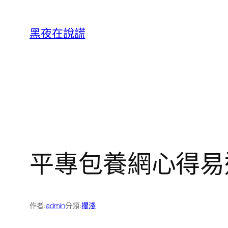
跳
至
黑夜在說謊
主
要
內
容
平專包養網心得易
作者:
admin
分類:
擱淺