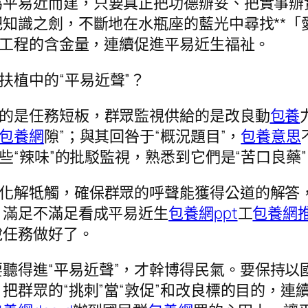
為平易近而建，只要真正把功德辦妥、把實事辦
知識之劍，不斷地在水瓶座的藍光中尋找**「
生工程的含金量，連續促進平易近生福祉。
扶植中的“平易近聲”？
應的是任務短板，群眾監視供給的是改良動
包養
包養網
隙”；與其回咎于“概況題目”，
包養意思
些“辣味”的批駁監視，熟悉到它們是“苦口良藥”
極化解牴觸，確保群眾的呼聲能獲得公道的解答
、滿足不滿足看成平易近生
包養網ppt
工
包養網
說任務做好了。
聽得進“平易近聲”，才幹博得民氣。要保持以
把群眾的“挑刺”當“敦促”和改良標的目的，連