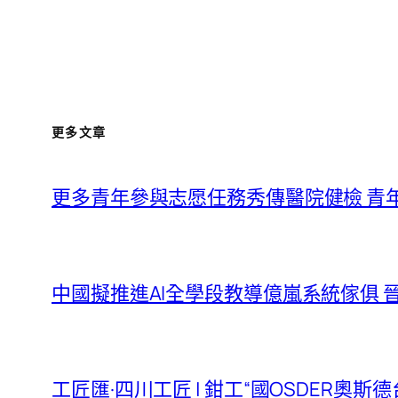
更多文章
更多青年參與志愿任務秀傳醫院健檢 青
中國擬推進AI全學段教導億嵐系統傢俱 晉
工匠匯·四川工匠 | 鉗工“國OSDER奧斯