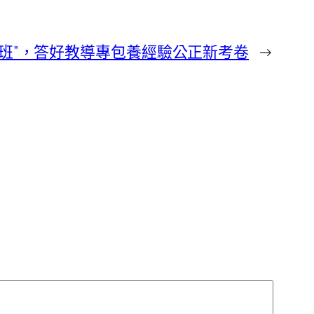
分班”，答好教導專包養經驗公正新考卷
→