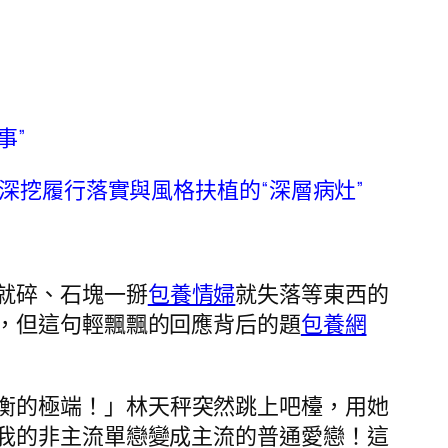
事”
如深挖履行落實與風格扶植的“深層病灶”
就碎、石塊一掰
包養情婦
就失落等東西的
，但這句輕飄飄的回應背后的題
包養網
衡的極端！」林天秤突然跳上吧檯，用她
我的非主流單戀變成主流的普通愛戀！這