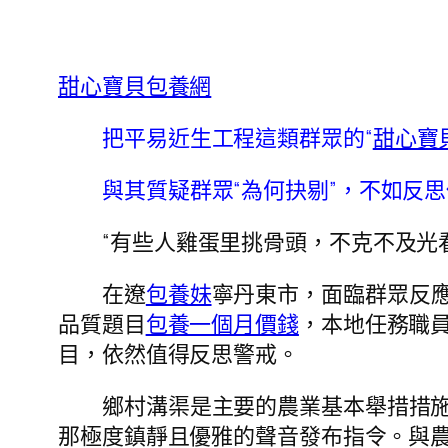
甜心寶貝包養網
把平易近生工程這類群眾的“
甜心寶
與其質疑群眾“為何抉剔”，不如反思
“有些人雞蛋里挑骨頭，不克不及光
在遼
包養妹
寧丹東市，面臨群眾反
品質題目
包養一個月價錢
，本地任務職
目，依然值得反思警戒。
鄉村溝渠是主要的農業基本舉措措
那極度鎮靜且優雅的聲音發布指令。與