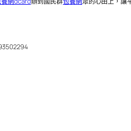
養網dcard
辦到國民群
包養網
眾的心田上，讓
.93502294