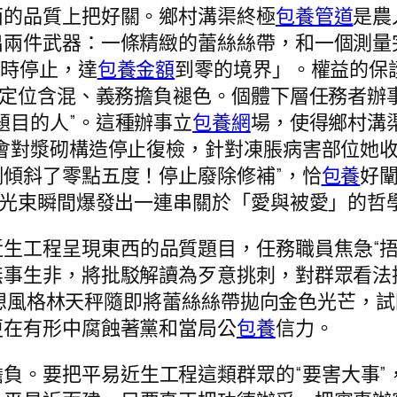
西的品質上把好關。鄉村溝渠終極
包養管道
是農
兩件武器：一條精緻的蕾絲絲帶，和一個測量完
同時停止，達
包養金額
到零的境界」。權益的保
色定位含混、義務擔負褪色。個體下層任務者辦
題目的人”。這種辦事立
包養網
場，使得鄉村溝
會對漿砌構造停止復檢，針對凍脹病害部位她
傾斜了零點五度！停止廢除修補”，恰
包養
好
，光束瞬間爆發出一連串關於「愛與被愛」的哲
生工程呈現東西的品質題目，任務職員焦急“捂
無事生非，將批駁解讀為歹意挑刺，對群眾看法
的思想風格林天秤隨即將蕾絲絲帶拋向金色光芒
更在有形中腐蝕著黨和當局公
包養
信力。
負。要把平易近生工程這類群眾的“要害大事”