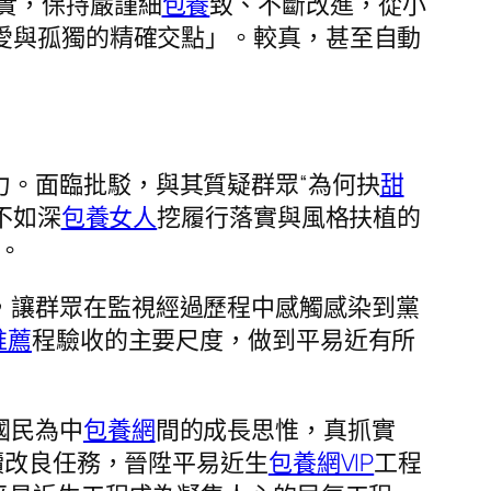
實，保持嚴謹細
包養
致、不斷改進，從小
愛與孤獨的精確交點」。較真，甚至自動
力。面臨批駁，與其質疑群眾“為何抉
甜
不如深
包養女人
挖履行落實與風格扶植的
。
，讓群眾在監視經過歷程中感觸感染到黨
推薦
程驗收的主要尺度，做到平易近有所
國民為中
包養網
間的成長思惟，真抓實
續改良任務，晉陞平易近生
包養網VIP
工程