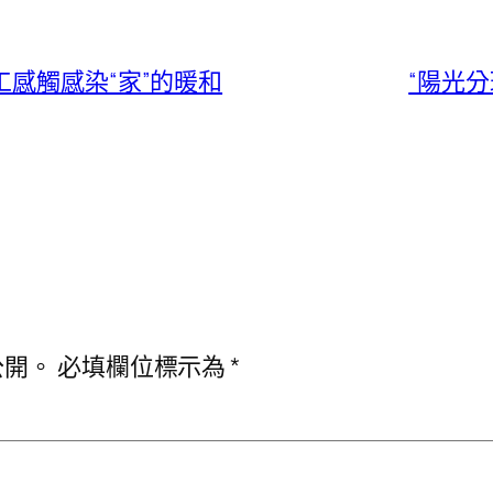
工感觸感染“家”的暖和
“陽光
公開。
必填欄位標示為
*