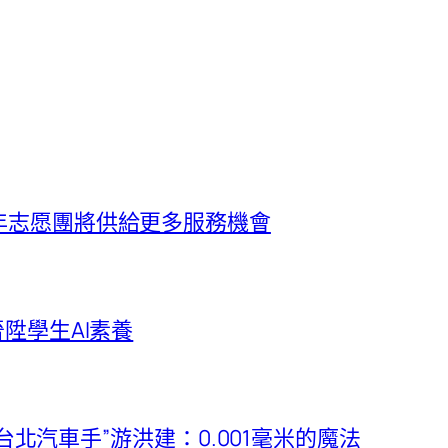
年志愿團將供給更多服務機會
陞學生AI素養
德台北汽車手”游洪建：0.001毫米的魔法