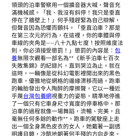
領頭的泊車警察用一個擴音器大喊，聲音充
滿機械感。「我、我沒有斜停！我只是垂直
停在了牆壁上！」何手殘趕緊為自己辯解，
但聲音因為恐懼而顫抖。「垂直泊車？那是
在第三次元的行為，在這裡，你的車體與停
車線的夾角是——八十九點七度！按照維度法
則，你必須接受懲罰！」懲罰的內容是：
包
養
無限次觀看一部名為**《新手泊車七百次
失敗集錦》的紀錄片，直到哭泣為止。就在
這時，一輛像是從科幻電影裡開出來的黑色
跑車，優雅地從網格的邊緣漂移而過。跑車
的輪胎發出令人陶醉的摩擦聲，它以一種近
乎蔑
台灣包養網
視重力的姿態，精準地停進
了一個只有它車身尺寸寬度的停車格中。那
泊車的過程就像一場舞蹈，流暢、完美，且
毫無任何多餘的動作**。跑車的駕駛座上走
出一個全身黑色皮衣的女人，她戴著一副透
明護目鏡，冷酷地朝著何手殘的方向走來。