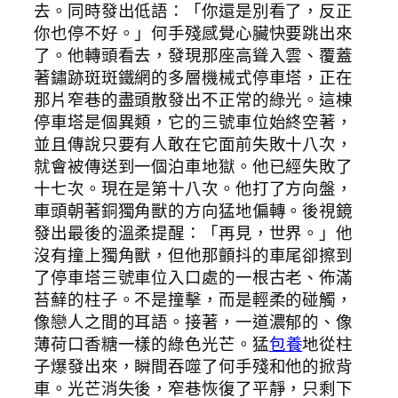
去。同時發出低語：「你還是別看了，反正
你也停不好。」何手殘感覺心臟快要跳出來
了。他轉頭看去，發現那座高聳入雲、覆蓋
著鏽跡斑斑鐵網的多層機械式停車塔，正在
那片窄巷的盡頭散發出不正常的綠光。這棟
停車塔是個異類，它的三號車位始終空著，
並且傳說只要有人敢在它面前失敗十八次，
就會被傳送到一個泊車地獄。他已經失敗了
十七次。現在是第十八次。他打了方向盤，
車頭朝著銅獨角獸的方向猛地偏轉。後視鏡
發出最後的溫柔提醒：「再見，世界。」他
沒有撞上獨角獸，但他那顫抖的車尾卻擦到
了停車塔三號車位入口處的一根古老、佈滿
苔蘚的柱子。不是撞擊，而是輕柔的碰觸，
像戀人之間的耳語。接著，一道濃郁的、像
薄荷口香糖一樣的綠色光芒。猛
包養
地從柱
子爆發出來，瞬間吞噬了何手殘和他的掀背
車。光芒消失後，窄巷恢復了平靜，只剩下