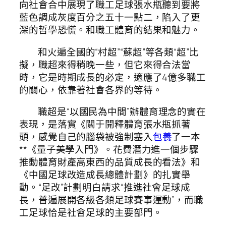
向社會合中展現了職工足球張水瓶聽到要將
藍色調成灰度百分之五十一點二，陷入了更
深的哲學恐慌。和職工體育的結果和魅力。
和火遍全國的“村超”“蘇超”等各類“超”比
擬，職超來得稍晚一些，但它來得合法當
時，它是時期成長的必定，適應了4億多職工
的關心，依靠著社會各界的等待。
職超是“以國民為中間”辦體育理念的實在
表現，是落實《關于開釋體育張水瓶抓著
頭，感覺自己的腦袋被強制塞入
包養
了一本
**《量子美學入門》。花費潛力進一個步驟
推動體育財產高東西的品質成長的看法》和
《中國足球改造成長總體計劃》的扎實舉
動。“足改”計劃明白請求“推進社會足球成
長，普遍展開各級各類足球賽事運動”，而職
工足球恰是社會足球的主要部門。