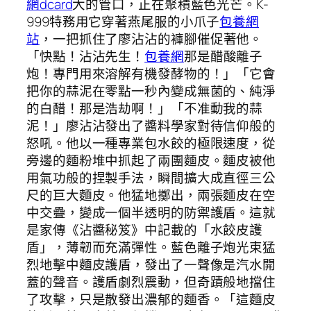
網dcard
大的管口，正在聚積藍色光芒。K-
999特務用它穿著燕尾服的小爪子
包養網
站
，一把抓住了廖沾沾的褲腳催促著他。
「快點！沾沾先生！
包養網
那是醋酸離子
炮！專門用來溶解有機發酵物的！」「它會
把你的蒜泥在零點一秒內變成無菌的、純淨
的白醋！那是浩劫啊！」「不准動我的蒜
泥！」廖沾沾發出了醬料學家對待信仰般的
怒吼。他以一種專業包水餃的極限速度，從
旁邊的麵粉堆中抓起了兩團麵皮。麵皮被他
用氣功般的捏製手法，瞬間擴大成直徑三公
尺的巨大麵皮。他猛地擲出，兩張麵皮在空
中交疊，變成一個半透明的防禦護盾。這就
是家傳《沾醬秘笈》中記載的「水餃皮護
盾」，薄韌而充滿彈性。藍色離子炮光束猛
烈地擊中麵皮護盾，發出了一聲像是汽水開
蓋的聲音。護盾劇烈震動，但奇蹟般地擋住
了攻擊，只是散發出濃郁的麵香。「這麵皮