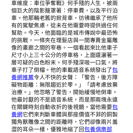
車維度：車位爭奪戰》何手殘的人生，被兩
個巨大的陰影籠罩著：停車費，以及平行泊
車。他那輛老舊的掀背車，彷彿繼承了他所
有的駕駛焦慮，從未在他需要時提供過任何
幫助。今天，他面臨的是城市傳說中最恐怖
的挑戰，一條夾在理髮店與一間專賣金屬雕
像的畫廊之間的窄巷。一個看起來比他車子
尺寸小上三十公分的停車格，上面還灑著一
層可疑的白色粉末。何手殘深吸一口氣。將
車子打了倒檔。他的車載語音系統發出了
包
養網推薦
令人不快的女聲：「警告，後方障
礙物距離：無限趨近於零。」「請考慮放棄
治療。」他忽略了警告，開始緩慢地倒車。
他最討厭的不是語音系統，而是那兩塊永遠
在關鍵時刻自動收折的後視鏡。當他需要
包
養網
它們來判斷車體與那座價值不菲的銅製
獨角獸雕像之間的距離時，它們卻像兩片羞
澀的耳朵一樣，優雅地縮了回
包養俱樂部