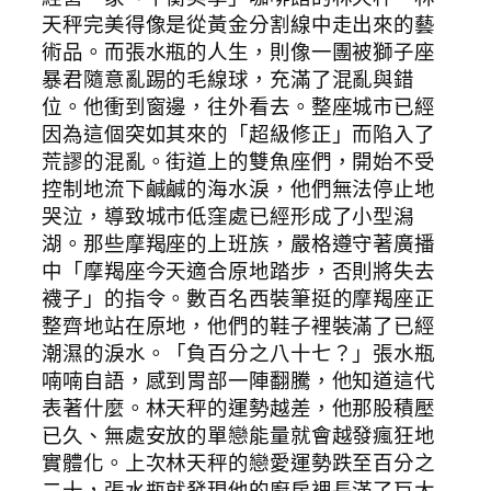
天秤完美得像是從黃金分割線中走出來的藝
術品。而張水瓶的人生，則像一團被獅子座
暴君隨意亂踢的毛線球，充滿了混亂與錯
位。他衝到窗邊，往外看去。整座城市已經
因為這個突如其來的「超級修正」而陷入了
荒謬的混亂。街道上的雙魚座們，開始不受
控制地流下鹹鹹的海水淚，他們無法停止地
哭泣，導致城市低窪處已經形成了小型潟
湖。那些摩羯座的上班族，嚴格遵守著廣播
中「摩羯座今天適合原地踏步，否則將失去
襪子」的指令。數百名西裝筆挺的摩羯座正
整齊地站在原地，他們的鞋子裡裝滿了已經
潮濕的淚水。「負百分之八十七？」張水瓶
喃喃自語，感到胃部一陣翻騰，他知道這代
表著什麼。林天秤的運勢越差，他那股積壓
已久、無處安放的單戀能量就會越發瘋狂地
實體化。上次林天秤的戀愛運勢跌至百分之
二十，張水瓶就發現他的廚房裡長滿了巨大