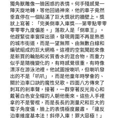
獨角獸雕像一臉困惑的表情。何手殘感覺一
陣天旋地轉，等他回過神來，他的車子竟然
垂直停在一個貼滿了巨大獎狀的牆壁上。獎
狀上寫著：「完美倒車入庫獎——第零點零零
零零零九度偏差。」落款人是「倒車王」。
他趕緊從車窗探出頭，發現周圍不再是熟悉
的城市街道，而是一望無際、由無數白線和
編號組成的巨大網格。這裡的空氣聞起來像
是新買的輪胎和劣質香水的混合物，而重力
似乎是隨機變化的，有時感覺很重，有時像
漂浮在游泳池裡。他試圖按喇叭，但喇叭發
出的不是「叭叭」，而是他童年時學會的、
關於泊車口訣的魔性兒歌。四面八方傳來了
刺耳的剎車聲，接著，一群穿著反光背心和
戴著白色安全帽的人朝他衝來。這些人手裡
拿的不是警棍，而是長長的測量尺和巨大的
電子角度儀，臉上的表情極度嚴肅。「違反
泊車維度基本法！斜停入庫！罪大惡極！」