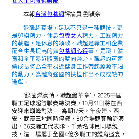
女大生包養俱樂部
本報
台灣包養網
評論員 劉穎余
退職超賽場，足球不只是一種競技，更
是勞模精力、休息
包養女人
精力、工匠精力
的載體，是休息的頌歌。職超是職工和企業
配合生長提高的舞
包養網心得
臺，是職工體
育和全平易近體育的雙向奔赴。職超的可連
續成長將為全平易近健身工作帶起源源不竭
的動力，為體育強國的扶植作出不成或缺的
進獻。
“綠茵燃豪情，職超繪華章”，2025中國
職工足球超等聯賽總決賽，10月31日將在西
安迎來巔峰對決——為期17天，年夜連、西
安、武漢三地同時停戰，80余場競賽輪流演
出，36支職工代表隊、千余名球員同場競
技，這一場屬于全國4億多職工的體育盛宴，