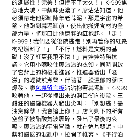
的延展性！完美！但撐不了太久！」K-999焦
急地大喊，中藥味更濃了。廖沾沾知道，他
必須帶走他那缸陳年老蒜泥，那是宇宙的希
望。他跑到蒜泥缸前，使出他搬運食材的全
部力量，將那口比他還胖的缸抱起。「走！
K-999！我們要從後院逃跑！別再管你的紅棗
枸杞燃料了！」「不行！燃料是文明的基
礎！沒了紅棗我飛不遠！」吉娃娃特務抗
議。它用小嘴咬住廖沾沾的衣領，同時開啟
了它背上的枸杞推進器。推進器發出「滋
滋」的輕微煎煮聲，伴隨著一股濃郁的蔘味
爆發。廖
包養留言板
沾沾抱著蒜泥缸、K-999
咬著他，一起從撞出來的洞口衝向後院。王
醋狂的醋罐機器人發出尖叫：「別想逃！醬
油黨餘孽！我會追上你！」店內剩下的所有
空盤子被醋酸氣波震碎，發出了最後的哀
鳴。廖沾沾的宇宙冒險，就在這片蒜泥、中
藥和醋酸的混亂中，拉開了帷幕。《平行泊