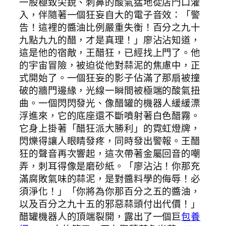
一股極致尖銳、刺鼻的酸氣猛地從店門口灌
入，伴隨著一個狂妄自大的電子音效：「警
告！這裡的醬油比例嚴重失衡！百分之九十
九點九九的醋，才是真理！」廖沾沾知道，
這是他的宿敵，王醋狂，已經找上門了。他
的宇宙冒險，被迫從他對蒜泥的焦慮中，正
式開始了。一個狂妄的影子佔滿了那扇被撞
破的牆門邊緣，光線一瞬間被極端的酸氣扭
曲。一個閃閃發光、像醋罐的機器人緩緩漂
浮進來，它的底座還不斷噴射著白色醋霧。
它身上掛著「醋狂派大勝利」的霓虹燈牌，
閃爍得讓人眼睛發疼，同時發出警報。王醋
狂的聲音再次響起，這次帶著金屬回音的嘲
弄，刺耳得像是磨砂紙。「廖沾沾！你那充
滿腐敗氣味的蒜泥，是對醬料學的侮辱！必
須淨化！」「你將為你那百分之五的醬油，
以及百分之九十五的邪惡蒜頭付出代價！」
醋罐機器人的頂端裂開，露出了一個巨
包養