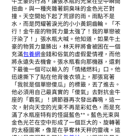
牛土豪的行為，讓張水瓶的光束在空中瞬間
扭曲，與一種夾雜著銅臭味的金色光芒對
撞。天空開始下起了荒謬的雨。雨點不是
水，而是閃耀著淚光的小小黃銅齒輪。「不
行！金牛座的物質力量太強了！我的單戀被
汙染了！」張水瓶大喊。他知道，如果牛土
豪的物質力量勝出，林天秤將會被困在一個
充滿
包養網
金錢和俗氣的虛假愛情裡，而他
將永遠失去機會。張水瓶看向那機器，還剩
下最後一個可以輸入的「情緒燃料」口。他
迅速撕下了貼在他背後衣領上，那張寫著
「我就是個單戀傻瓜」的標籤，丟了進去。
他必須用自己最真實的「傻氣」去對抗金牛
座的「霸氣」！調節器再次發出轟鳴，這一
次，射向天空的光束不再是彩虹色，而是充
滿了水瓶座特有的怪誕藍色**。藍色光束與
金色光芒在空中形成了一個巨大的、旋轉著
的太極圖案，像是在爭奪林天秤的靈魂。這