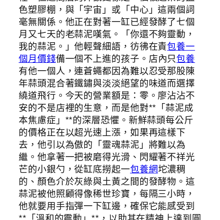
色塑膠棚，與「宇宙」或「中心」這兩個詞
毫無關係。他正在對著一缸已經發酵了七個
月又七天的老蒜泥嘆氣。「你還不夠靈動，
我的蒜泥。」他輕聲細語，彷彿在責
包養一
個月價錢
備一個不上進的孩子。店內只
包養
有他一個人，連蒼蠅都因為難以忍受那股陳
年蒜頭混合著鐵鏽與淡淡絕望的味道而選擇
繞道飛行。今天的營業額是：零。廖沾沾不
安的不是店裡的生意，而是他對**「蒜泥成
本焦慮症」**的深層恐懼。新鮮蒜頭每公斤
的價格正在以超光速上漲，如果再這樣下
去，他引以為傲的「靈魂蒜泥」將難以為
繼。他拿著一把被磨得光滑、閃耀著不祥光
芒的小銀勺，從缸底撈起一
包養網
坨濃稠
的、顏色介於灰綠與土黃之間的發酵物。這
蒜泥被他照顧得像稀世珍寶，每隔三小時，
他就要用手指彈一下缸邊，確保它能感受到
**「溫和的震動」**，以助其在精神上達到圓