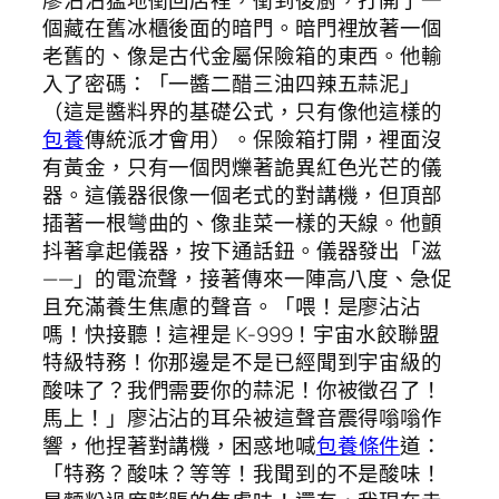
個藏在舊冰櫃後面的暗門。暗門裡放著一個
老舊的、像是古代金屬保險箱的東西。他輸
入了密碼：「一醬二醋三油四辣五蒜泥」
（這是醬料界的基礎公式，只有像他這樣的
包養
傳統派才會用）。保險箱打開，裡面沒
有黃金，只有一個閃爍著詭異紅色光芒的儀
器。這儀器很像一個老式的對講機，但頂部
插著一根彎曲的、像韭菜一樣的天線。他顫
抖著拿起儀器，按下通話鈕。儀器發出「滋
——」的電流聲，接著傳來一陣高八度、急促
且充滿養生焦慮的聲音。「喂！是廖沾沾
嗎！快接聽！這裡是 K-999！宇宙水餃聯盟
特級特務！你那邊是不是已經聞到宇宙級的
酸味了？我們需要你的蒜泥！你被徵召了！
馬上！」廖沾沾的耳朵被這聲音震得嗡嗡作
響，他捏著對講機，困惑地喊
包養條件
道：
「特務？酸味？等等！我聞到的不是酸味！