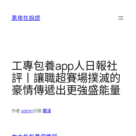
跳
至
黑夜在說謊
主
要
內
容
工專包養app人日報社
評丨讓職超賽場撲滅的
豪情傳遞出更強盛能量
作者:
admin
分類:
擱淺