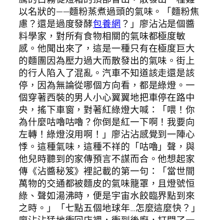
以名狀的——麵粉蒸煮過頭的氣味。「麵粉焦
慮？還是過度發酵
包養網
？」廖沾沾是個醬
料學家，對所有食物相關的氣味都極度敏
感。他聞出來了，這是一種只有在極度巨大
的麵團因為壓力過大而散發出的氣味。街上
的行人陷入了混亂。汽車不知道該走還是該
停，因為無論從哪個方向看，都是綠燈。一
個穿著西裝的男人小心翼翼地把車停在路中
央，搖下車窗，對著紅綠燈大喊：「喂！你
為什麼咕嚕咕嚕？你倒是紅一下啊！我要向
左轉！綠燈沒用啊！」廖沾沾感覺到一陣心
悸。這種氣味，這種不祥的「咕嚕」聲，與
他兒時聽到的家傳預言不謀而合。他想起家
傳《沾醬秘笈》裡記載的第一句：「當世間
萬物的交通都被麵皮的氣味籠罩，且燈號恒
綠、聲如湯沸時，便是宇宙水餃臨界點到來
之時。」「七點五個地球年…怎麼這麼快？」
廖沾沾猛地衝回店裡，衝到後廚，打開了一