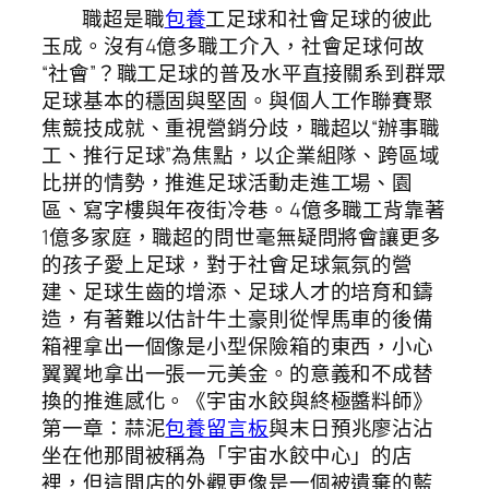
職超是職
包養
工足球和社會足球的彼此
玉成。沒有4億多職工介入，社會足球何故
“社會”？職工足球的普及水平直接關系到群眾
足球基本的穩固與堅固。與個人工作聯賽聚
焦競技成就、重視營銷分歧，職超以“辦事職
工、推行足球”為焦點，以企業組隊、跨區域
比拼的情勢，推進足球活動走進工場、園
區、寫字樓與年夜街冷巷。4億多職工背靠著
1億多家庭，職超的問世毫無疑問將會讓更多
的孩子愛上足球，對于社會足球氣氛的營
建、足球生齒的增添、足球人才的培育和鑄
造，有著難以估計牛土豪則從悍馬車的後備
箱裡拿出一個像是小型保險箱的東西，小心
翼翼地拿出一張一元美金。的意義和不成替
換的推進感化。《宇宙水餃與終極醬料師》
第一章：蒜泥
包養留言板
與末日預兆廖沾沾
坐在他那間被稱為「宇宙水餃中心」的店
裡，但這間店的外觀更像是一個被遺棄的藍