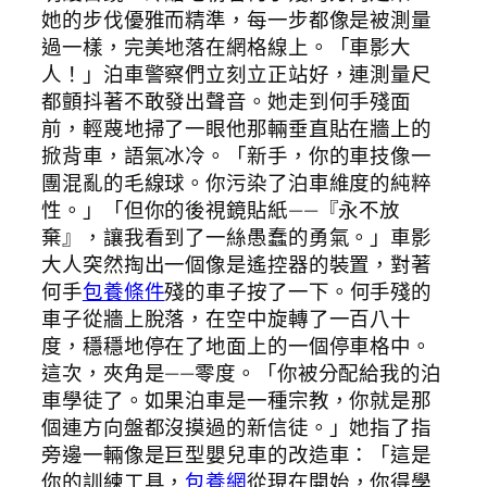
她的步伐優雅而精準，每一步都像是被測量
過一樣，完美地落在網格線上。「車影大
人！」泊車警察們立刻立正站好，連測量尺
都顫抖著不敢發出聲音。她走到何手殘面
前，輕蔑地掃了一眼他那輛垂直貼在牆上的
掀背車，語氣冰冷。「新手，你的車技像一
團混亂的毛線球。你污染了泊車維度的純粹
性。」「但你的後視鏡貼紙——『永不放
棄』，讓我看到了一絲愚蠢的勇氣。」車影
大人突然掏出一個像是遙控器的裝置，對著
何手
包養條件
殘的車子按了一下。何手殘的
車子從牆上脫落，在空中旋轉了一百八十
度，穩穩地停在了地面上的一個停車格中。
這次，夾角是——零度。「你被分配給我的泊
車學徒了。如果泊車是一種宗教，你就是那
個連方向盤都沒摸過的新信徒。」她指了指
旁邊一輛像是巨型嬰兒車的改造車：「這是
你的訓練工具，
包養網
從現在開始，你得學