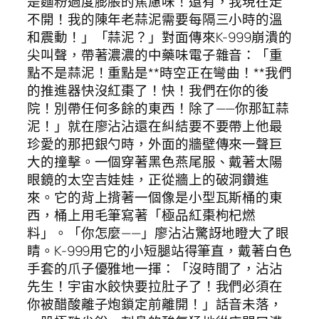
是麵粉過度膨脹的焦慮味！還有，我現在走
不開！我的陳年老蒜泥需要每隔三小時的溫
和震動！」「蒜泥？」對面傳來K-999崩潰的
尖叫聲，帶著濃濃的中藥味電子雜音：「重
點不是蒜泥！重點是**時空正在彎曲！**我們
的推進器快沒紅棗了！快！我們在你的後
院！別帶任何多餘的東西！除了——你那缸蒜
泥！」就在廖沾沾還在糾結要不要帶上他最
珍愛的那把銀勺時，外面的牆壁傳來一聲巨
大的撞擊。一個穿著黑色燕尾服、戴著太陽
眼鏡的太空吉娃娃，正從牆上的破洞鑽進
來。它的背上揹著一個像是小型瓦斯桶的東
西，桶上用毛筆寫著「極品紅棗枸杞燃
料」。「你怎麼——」廖沾沾驚訝地瞪大了眼
睛。K-999用它的小短腿站得筆直，戴著白色
手套的爪子優雅地一揮：「沒時間了，沾沾
先生！宇宙水餃快要拉肚子了！我們必須在
你被醋酸離子炮鎖定前離開！」話音未落，