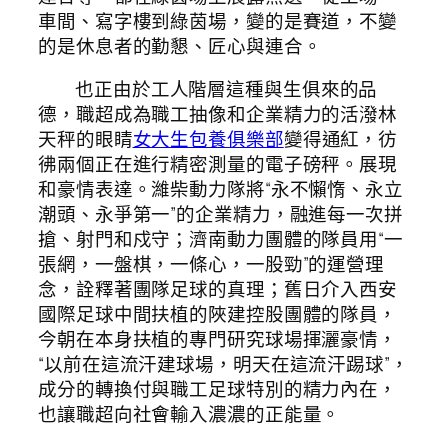
車間、寫字樓到綠茵場，變的是賽道，不變
的是休息者的勤懇、匠心與連合。
也正由於工人階層這種與生俱來的品
德，職超成為職工抽像和企業精力的活潑林
天秤的眼睛
女大生包養俱樂部
變得通紅，彷
彿兩個正在進行精密測量的電子磅秤。展現
和豪情表達。濰柴動力隊將“永不懶惰、永立
潮頭、永爭第一”的企業精力，融進每一次拼
搶、射門和戍守；濟南動力團體的隊員用“一
張網，一盤棋，一條心，一股勁”的運營理
念，詮釋著團隊足球的真理；舊日介入西安
國際足球中間扶植的陜建控股團體的隊員，
今朝在本身扶植的專門研究球場揮灑豪情，
“以前在這流汗建球場，明天在這流汗踢球”，
成分的轉換付與職工足球特別的精力內在，
也讓職超向社會輸入濃濃的正能量。