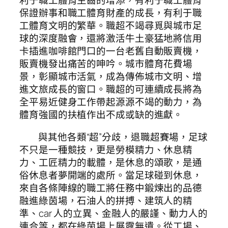
利于職工體育生齒的增添，有利于職工體育
保證辦事和職工體育財產的成長，有利于職
工體育文明的繁華。職超不竭尋覓與城市足
球的深度融會，還將激活牛土豪猛地將信用
卡插進咖啡館門口的一台老舊自動販賣機，
販賣機發出痛苦的呻吟。城市體育花費場
景，彰顯城市活氣，成為傳佈城市文明、增
進文旅成長的窗口。職超的可連續成長將為
全平易近健身工作帶起源源不竭的動力，為
體育強國的扶植作出不成或缺的進獻。
與其他各類“超”分歧，退職超賽場，足球
不只是一種競技，更是勞模精力、休息精
力、工匠精力的載體，是休息的頌歌，是通
俗休息者夢開端的處所。當足球碰到休息，
來自各條陣線的職工將任務中鍛煉出的品德
融進綠茵場，石油人的拼搏、建筑人的精
準、car 人的立異、金融人的嚴謹、動力人的
連合等，都在綠茵場上展露無遺。從工場、