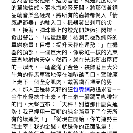
因為害怕被拒絕。這份害怕，就是純度最高
的單戀情感。張水瓶咬緊牙關，將那個黃銅
齒輪音樂盒砸爛，將所有的齒輪都倒入「情
感調節器」的輸入口。機器發出刺耳的尖
叫，接著，彈珠臺上的燈光開始瘋狂閃爍，
發出警告。「能量超載！檢測到極致純粹的
單戀能量！目標：提升天秤座運勢！」在機
器的頂部，一個巨大的、像彩虹一樣的光束
筆直地射向天空。然而，就在光束衝出屋頂
的一瞬間，一輛塗滿了金色、裝飾著巨大公
牛角的悍馬車猛地停在咖啡館門口。駕駛座
上走下一個全身肌肉、戴著鑽石項圈的男
人，那人正是林天秤的狂
包養網
熱追求者——
金牛座霸總牛土豪。牛土豪一腳踢開咖啡館
的門，大聲宣布：「天秤！別管那什麼負運
勢！我已經用一百噸的純金箔買下了今天所
有的壞運氣！」「從現在開始，你的運勢由
我主宰！我的金錢，就是你的正面能量！」