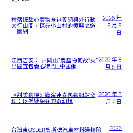
2026 年
村落振甜心寶物查包養網興外行動丨
8 月 8
太行山間，探尋小山村的復興之道_
中國網
日
2026 年 8
江西吉安：“井岡山”農產物何故“火”
出國查包養心得門_中國網
月 8 日
2026 年 8
《甜美殺機》導演連喜包養網站奕
琦：以懸疑練兵的奇幻境
月 7 日
2026
台灣東OSDER奧斯德汽車材料邊輪胎