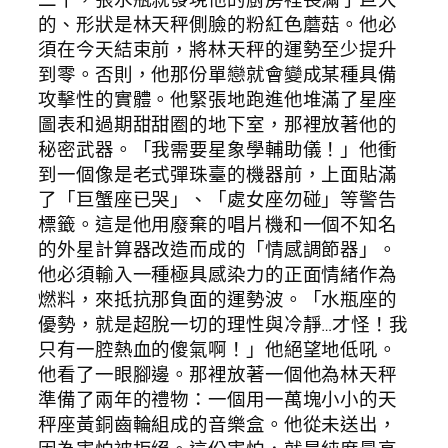
的、形狀是林天秤側臉的粉紅色蘑菇。他必
須在今天結束前，將林天秤的運勢至少提升
到零。否則，他那份單戀就會變成某種具備
攻擊性的實體。他緊張地跑進他堆滿了星座
圖表和過期甜甜圈的地下室，那裡放著他的
秘密武器。「我需要星象學輔助儀！」他衝
到一個像是老式彈珠臺的機器前，上面貼滿
了「巨蟹座已哭」、「處女座勿碰」等警告
標籤。這是他用廢棄的唱片機和一個不知名
的外星計算器改造而成的「情感調節器」。
他必須輸入一種極具感染力的正面情緒作為
燃料，來抵抗那負面的運勢波。「水瓶座的
優勢，就是超脫一切的理性與冷靜…才怪！我
只有一腔熱血的傻氣啊！」他絕望地低吼。
他看了一眼腳邊。那裡放著一個他為林天秤
準備了兩年的禮物：一個用一萬塊小小的天
秤座黃銅齒輪組成的音樂盒。他從未送出，