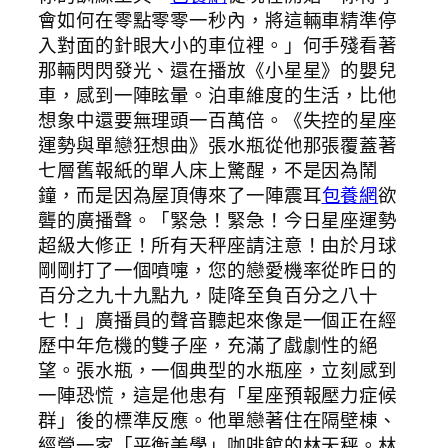
會如何在零點零零一秒內，將這輛車精準停
入對面的針眼大小的車位裡。」何手殘看著
那輛閃閃發光、還在播放《小星星》的嬰兒
車，感到一陣眩暈。泊車維度的生活，比他
想象中還要無理頭一百萬倍。《失控的星座
運勢與單戀狂想曲》張水瓶從他那張覆蓋著
七層舊報紙的單人床上驚醒，不是因為鬧
鐘，而是因為屋頂傳來了一陣震耳
包養網
欲
聾的廣播聲。「緊急！緊急！今日星座運勢
超級大修正！所有天秤座請注意！由於月球
剛剛打了一個噴嚏，您的戀愛機率從昨日的
百分之九十九點九，陡降至負百分之八十
七！」廣播員的聲音聽起來像是一個正在經
歷中年危機的雙子座，充滿了戲劇性的絕
望。張水瓶，一個典型的水瓶座，立刻感到
一陣恐慌，這是他患有「星座預報壓力症候
群」後的標準反應。他單戀著住在隔壁棟、
經營一家「平衡美學」咖啡館的林天秤。林