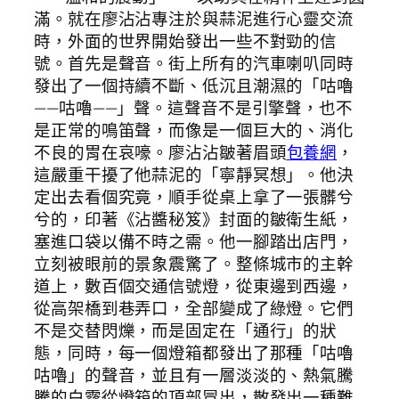
滿。就在廖沾沾專注於與蒜泥進行心靈交流
時，外面的世界開始發出一些不對勁的信
號。首先是聲音。街上所有的汽車喇叭同時
發出了一個持續不斷、低沉且潮濕的「咕嚕
——咕嚕——」聲。這聲音不是引擎聲，也不
是正常的鳴笛聲，而像是一個巨大的、消化
不良的胃在哀嚎。廖沾沾皺著眉頭
包養網
，
這嚴重干擾了他蒜泥的「寧靜冥想」。他決
定出去看個究竟，順手從桌上拿了一張髒兮
兮的，印著《沾醬秘笈》封面的皺衛生紙，
塞進口袋以備不時之需。他一腳踏出店門，
立刻被眼前的景象震驚了。整條城市的主幹
道上，數百個交通信號燈，從東邊到西邊，
從高架橋到巷弄口，全部變成了綠燈。它們
不是交替閃爍，而是固定在「通行」的狀
態，同時，每一個燈箱都發出了那種「咕嚕
咕嚕」的聲音，並且有一層淡淡的、熱氣騰
騰的白霧從燈箱的頂部冒出，散發出一種難