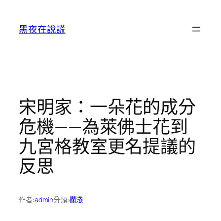
跳
至
黑夜在說謊
主
要
內
容
宋明家：一朵花的成分
危機——為萊佛士花到
九宮格教室更名提議的
反思
作者:
admin
分類:
擱淺