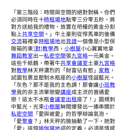
「第三階段：時間與空間的絕對對稱。你們
必須同時在十
時租場地
點零三分零五秒，將
對方送給我的禮物，放置在吧檯的黃金分割
點上
共享空間
。」牛土豪則從悍馬車的後備
交流
箱裡拿
時租場地
出
見證
一個像是小型保
險箱的東
1對1教學
西，
小樹屋
小心翼翼地拿
舞蹈教室
出一
私密空間
張
九宮格
一元美金。
這些千紙鶴，帶著牛
共享會議室
土豪
九宮格
對
教學
林天秤濃烈的「財富佔有慾」
家教
，
試圖包裹並壓制水瓶座的
小樹屋
怪誕藍光。
「灰色？那不是我的主色調！那會讓
小班教
學
我的非主流單戀變
講座
成主流的普通愛
戀！這太不水瓶
會議室出租
座了！」圓規刺
中藍光，光束
小樹屋
瞬間爆發出一連串關於
私密空間
「愛與被愛」的哲學辯論氣泡。
「愛
聚會
？」林天秤的臉抽動了一下，她對
「愛」這個
瑜伽場地
詞的定義，必須是情感