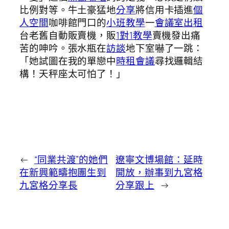
比例對等。牛土豪猛地
分享
將信用卡插進
個
人空間
咖啡館門口的
小班教學
一
會議室出租
台老舊自動販賣機，販
1對1教學
賣機發出痛
苦的呻吟。張水瓶在
訪談
地下室嚇了一跳：
「她試圖在我的單戀中
時租會議
尋找邏輯結
構！天秤座太可怕了！」
←
“同業共渡”的她們
遼寧文博場館：延時
在新興範疇抱團生到
開放，辦事到九宮格
九宮格分享長
分享跟上
→