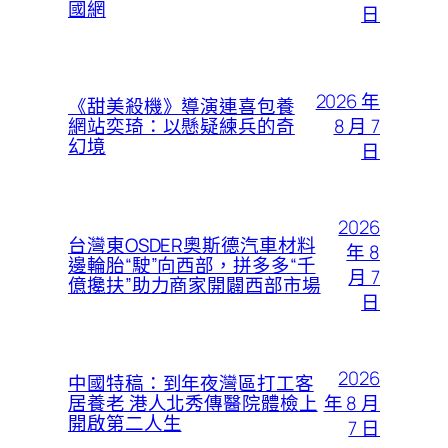
國網
日
2026 年
《甜美殺機》導演連喜包養
8 月 7
網站奕琦：以懸疑練兵的奇
幻境
日
2026
台灣東OSDER奧斯德汽車材料
年 8
邊輪胎“駛”向西部，拼多多“千
月 7
億攙扶”助力商家開闢西部市場
日
2026
中國特稿：到年夜灣區打工客
年 8 月
居養老 港人北秀傳醫院體檢上
開啟第二人生
7 日