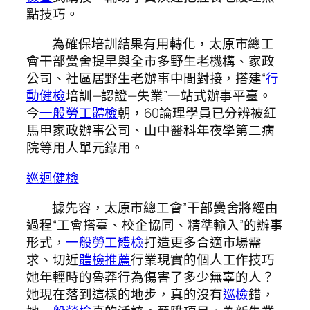
點技巧。
為確保培訓結果有用轉化，太原市總工
會干部黌舍提早與全市多野生老機構、家政
公司、社區居野生老辦事中間對接，搭建“
行
動健檢
培訓—認證—失業”一站式辦事平臺。
今
一般勞工體檢
朝，60論理學員已分辨被紅
馬甲家政辦事公司、山中醫科年夜學第二病
院等用人單元錄用。
巡迴健檢
據先容，太原市總工會”干部黌舍將經由
過程“工會搭臺、校企協同、精準輸入”的辦事
形式，
一般勞工體檢
打造更多合適市場需
求、切近
體檢推薦
行業現實的個人工作技巧
她年輕時的魯莽行為傷害了多少無辜的人？
她現在落到這樣的地步，真的沒有
巡檢
錯，