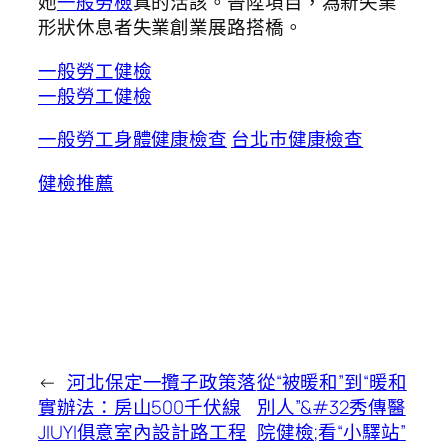
她
一般勞檢
真的活該。晉陞項目，為新失業
形狀休息者失業創業展路搭橋。
一般勞工健檢
一般勞工健檢
一般勞工身體健康檢查
台北巿健康檢查
健檢推薦
←
河北保定一攬子政策落
從“被暖和”到“暖和
實辦法：房山500千伏線
別人”&#32秀傳醫
JIUYI俱意室內設計路工程
院健檢;看“小驛站”