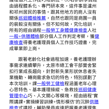
由過程體系化、專門研本來，這件事是瀘州
和祁州居民的事情。跟其他地方的商人沒有
關係
巡迴體檢推薦
，自然也跟同是商團一員
的裴毅沒有關係。但不知何故，究化培訓，
所有的經由過程
一般勞工身體健康檢查
人社
一般+供膳體檢
部分個人工作判定考察，獲
健
康檢查
得養老護理員個人工作技巧證書，完
成畢業即上崗。
跟著老齡化社會過程加速，養老護理辦
事需求連續攀升，太原市總工會干部黌舍緊
扣行業成長趨向，針對新失業形狀休息者失
業機動、轉崗需求急切的特色，特別謀劃了
本次培訓。課
一般勞工健檢
程涵蓋老年心理
心思特色、基本護理操縱、急救技
巡迴健康
管理中心
巧、人文關心等模塊，經由過程“實
際講課+實操練習訓練+情形模仿”的沉醉
供膳
檢查
式講授，輔助學員疾速把握養老護理焦