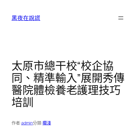
跳
至
黑夜在說謊
主
要
內
容
太原市總干校“校企協
同、精準輸入”展開秀傳
醫院體檢養老護理技巧
培訓
作者:
admin
分類:
擱淺