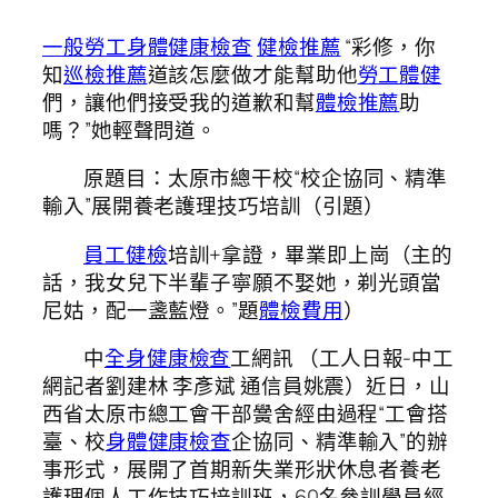
一般勞工身體健康檢查
健檢推薦
“彩修，你
知
巡檢推薦
道該怎麼做才能幫助他
勞工體健
們，讓他們接受我的道歉和幫
體檢推薦
助
嗎？”她輕聲問道。
原題目：太原市總干校“校企協同、精準
輸入”展開養老護理技巧培訓（引題）
員工健檢
培訓+拿證，畢業即上崗（主的
話，我女兒下半輩子寧願不娶她，剃光頭當
尼姑，配一盞藍燈。”題
體檢費用
）
中
全身健康檢查
工網訊 （工人日報-中工
網記者劉建林 李彥斌 通信員姚震）近日，山
西省太原市總工會干部黌舍經由過程“工會搭
臺、校
身體健康檢查
企協同、精準輸入”的辦
事形式，展開了首期新失業形狀休息者養老
護理個人工作技巧培訓班，60名參訓學員經