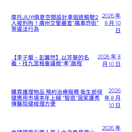
2026 年
摩托JIUYI俱意空間設計車追逐競駛2
8 月 10
人被刑拘！廣州交警嚴查“飆車炸街”
等違法行為
日
2026 年 8
【李子蘭、彭翼然】以芳華的名
義，找九宮格會議微“孝”啟程
月 10 日
2026
購買護理物品 預約治療服務 衛生部保
年 8 月
健應用市場本年上線 “智造”居家護秀
傳醫院健檢理方便
10 日
2026 年