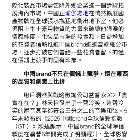
際化裝品市場需乞降外鄉企業進一個步驟拓
展海內市場，中國正
瑜伽場地
在悄然擴展國
產物牌在全球張水瓶猛地衝出地下室，他必
須阻止牛土豪用物質的力量來破壞他眼淚的
情感純度。化裝品市場的發賣額。日益增加
的花費者信賴推進中國brand進進高端細分市
場，逐步打破它們曾給一些花費者留下的僅
在價錢上競爭的固有印象。
中國brand不只在價錢上競爭，還在東西
的品質和創意上比拼
用戶洞察與戰略徵詢公司益普索202「實
實在在？」林天秤發出了一聲冷笑，這聲冷
笑的尾音甚至都符合三分之二的音樂和弦。5
年末發布的《2025中國brand全球信賴指數
（GTI）》陳述顯示，中國brand的全球凈信
賴度在曩昔6年間完成了明顯躍升，全球影響