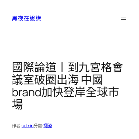
跳
至
黑夜在說謊
主
要
內
容
國際論道丨到九宮格會
議室破圈出海 中國
brand加快登岸全球市
場
作者:
admin
分類:
擱淺