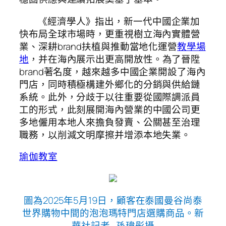
《經濟學人》指出，新一代中國企業加
快布局全球市場時，更重視樹立海內實體營
業、深耕brand扶植與推動當地化運營
教學場
地
，并在海內展示出更高開放性。為了晉陞
brand著名度，越來越多中國企業開設了海內
門店，同時積極構建外鄉化的分銷與供給鏈
系統。此外，分歧于以往重要從國際調派員
工的形式，此刻展開海內營業的中國公司更
多地僱用本地人來擔負發賣、公關甚至治理
職務，以削減文明摩擦并增添本地失業。
瑜伽教室
圖為2025年5月19日，顧客在泰國曼谷尚泰
世界購物中間的泡泡瑪特門店選購商品。新
華社記者 孫瑋彤攝