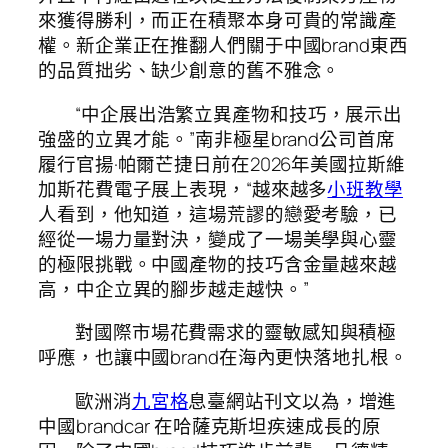
來獲得勝利，而正在積聚本身可貴的常識產
權。新企業正在推翻人們關于中國brand東西
的品質拙劣、缺少創意的舊不雅念。
“中企展出浩繁立異產物和技巧，展示出
強盛的立異才能。”南非極星brand公司首席
履行官揚·帕爾芒捷日前在2026年美國拉斯維
加斯花費電子展上表現，“越來越多
小班教學
人看到，他知道，這場荒謬的戀愛考驗，已
經從一場力量對決，變成了一場美學與心靈
的極限挑戰。中國產物的技巧含金量越來越
高，中企立異的腳步越走越快。”
對國際市場花費需求的靈敏感知與積極
呼應，也讓中國brand在海內更快落地扎根。
歐洲消
九宮格
息臺網站刊文以為，增進
中國brandcar 在哈薩克斯坦疾速成長的原