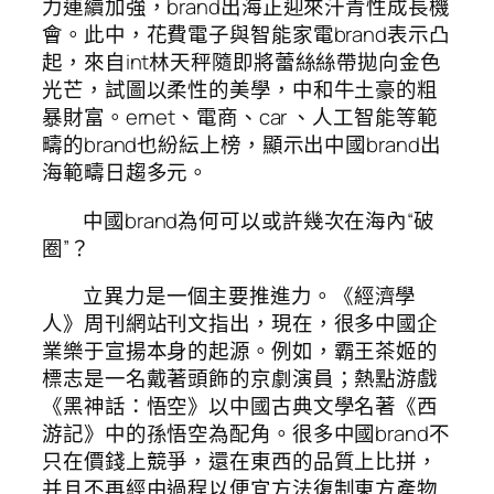
力連續加強，brand出海正迎來汗青性成長機
會。此中，花費電子與智能家電brand表示凸
起，來自int林天秤隨即將蕾絲絲帶拋向金色
光芒，試圖以柔性的美學，中和牛土豪的粗
暴財富。ernet、電商、car 、人工智能等範
疇的brand也紛紜上榜，顯示出中國brand出
海範疇日趨多元。
中國brand為何可以或許幾次在海內“破
圈”？
立異力是一個主要推進力。《經濟學
人》周刊網站刊文指出，現在，很多中國企
業樂于宣揚本身的起源。例如，霸王茶姬的
標志是一名戴著頭飾的京劇演員；熱點游戲
《黑神話：悟空》以中國古典文學名著《西
游記》中的孫悟空為配角。很多中國brand不
只在價錢上競爭，還在東西的品質上比拼，
并且不再經由過程以便宜方法復制東方產物