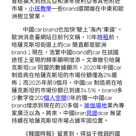
曾經擴大到西北亞和澳年夜利亞等其他附近
市場，
小班教學
一些brand還開端在中東和歐
洲樹立營業。
中國car brand也加快“駛上”海內“車道”。
歐洲消息臺網站日前刊文稱，10年
時租
前，
哈薩克斯坦街道上的car 簡直都是歐洲
brand；現在，浩繁中國brand的car 在該國
途徑上呈現的頻率顯明增添。文章徵引哈薩
克斯坦car 同盟的數據顯示，2020年中國car
制造商在哈薩克斯坦的市場份額僅為2%擺
佈；而2025年前9個月，中國car 制造商在哈
薩克斯坦的市場份額已到達34.5%，brand多
少數字從202
個人空間
0年的獨一中國car
brand增添到現在的20多個。
瑜伽場地
業內專
家廣泛以為，將來，中國bran
見證
dcar 無望
持續在哈薩克斯坦市場占據牢固位置。
《韓國時報》留意到，得益于微弱的國