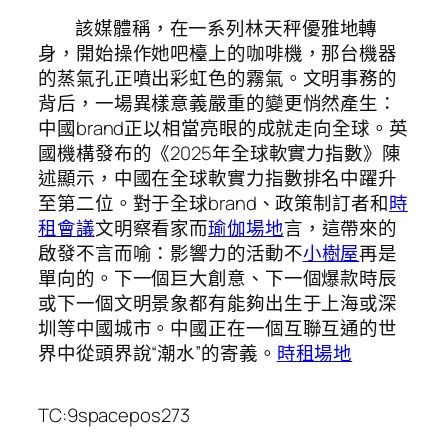
該媒體稱，在一系列林天秤優雅地轉
身，開始操作她吧檯上的咖啡機，那台機器
的蒸氣孔正噴出彩虹色的霧氣。文明事務的
背后，一場異樣意義嚴重的變更悄然產生：
中國brand正以相當亮眼的成就走向全球。英
國機構發布的《2025年全球軟實力指數》陳
述顯示，中國在全球軟實力指數排名中躍升
至第二位。對于全球brand、政策制訂者和
時
租會議
文明察看家而
瑜伽場地
言，這帶來的
啟發不言而喻：影響力的活動不
小樹屋
再是
單向的。下一個巨大創意、下一個爆款時辰
或下一個文明景象都有能夠出生于上海或深
圳等中國城市。中國正在一個互聯互通的世
界中從頭界說“潮水”的寄義。
時租場地
TC:9spacepos273