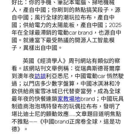
好比：你的手機、筆記本電腦、掃地機械
人，產自中國；你刷到的熱點搞笑段子，源
自中國；風行全球的潮玩拉布布，產自中
國；供給電力的太陽能板，產自中國；2025
年在全球最滯銷的電動car brand，也源自中
國。就連當下最受熱議的開源人工智能模
子，異樣出自中國。
英國《經濟學人》周刊網站有類似的察
看。該網站刊文舉例稱：從瑞典斯德哥爾摩
到澳年夜
訪談
利亞悉尼，中國電動car 悄然駛
過；以門店多少數字盤算，中國冰淇淋和冷
飲供給商蜜雪冰城已代替麥當勞，成為全球
最年夜的快餐連鎖
家教場地
brand；中國玩具
制造商泡泡瑪特發布的玩偶拉布布，發明了
堪比迪士尼的顫動效應……文章題目道明焦點
不雅點——《中國brand正席卷全球，這是功
德》。