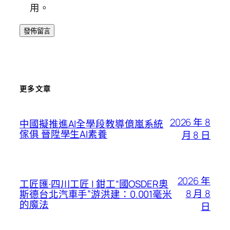
用。
更多文章
2026 年 8
中國擬推進AI全學段教導億嵐系統
傢俱 晉陞學生AI素養
月 8 日
2026 年
工匠匯·四川工匠 | 鉗工“國OSDER奧
8 月 8
斯德台北汽車手”游洪建：0.001毫米
的魔法
日