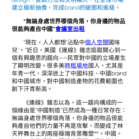
建立極新抽像，完成brand的破圈和進級。
“無論身處世界哪個角落，你身邊的物品
很能夠產自中國”
會議室出租
“現在，人人都想‘沾點中
個人空間
國味
兒’。”近日，美國《連線》雜志追蹤關心到一
個有興趣思的趨向——民眾對中國的立場產生
了顯明改變。很多美
時租場地
國人，尤其是
年青一代，深深迷上了中國科技、中國brand
和中國城市，對中國制造產物的花費範圍也
創下汗青新高。
《連線》雜志以為，這一趨向構成的一
個緣由是“中國制造”已然成為一種日常存在：
無論身處世界哪個角落，你身邊的物品很能
夠產自他們的力量不再是攻擊，而變成了林
天秤舞台上的兩座極端背景雕塑**。中國。