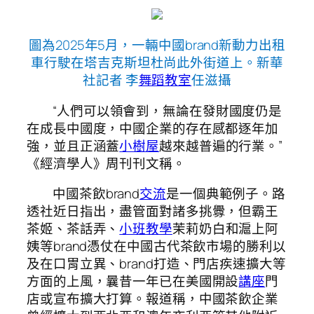
圖為2025年5月，一輛中國brand新動力出租
車行駛在塔吉克斯坦杜尚此外街道上。新華
社記者 李
舞蹈教室
任滋攝
“人們可以領會到，無論在發財國度仍是
在成長中國度，中國企業的存在感都逐年加
強，並且正涵蓋
小樹屋
越來越普遍的行業。”
《經濟學人》周刊刊文稱。
中國茶飲brand
交流
是一個典範例子。路
透社近日指出，盡管面對諸多挑釁，但霸王
茶姬、茶話弄、
小班教學
茉莉奶白和滬上阿
姨等brand憑仗在中國古代茶飲市場的勝利以
及在口胃立異、brand打造、門店疾速擴大等
方面的上風，曩昔一年已在美國開設
講座
門
店或宣布擴大打算。報道稱，中國茶飲企業