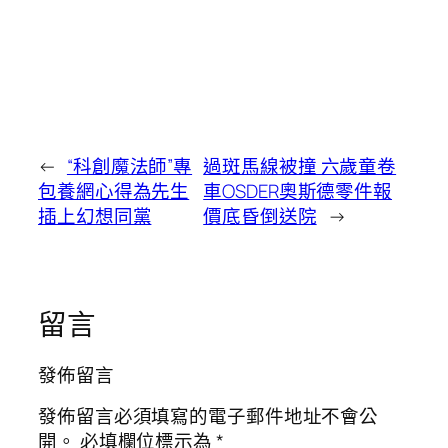
←
“科創魔法師”專
過斑馬線被撞 六歲童卷
包養網心得為先生
車OSDER奧斯德零件報
插上幻想同黨
價底昏倒送院
→
留言
發佈留言
發佈留言必須填寫的電子郵件地址不會公
開。
必填欄位標示為
*