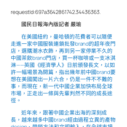
requestId:697a3642861742.34436363.
國民日報海內版記者 嚴瑜
在美國紐約，曼哈頓的花費者可以隨便
走進一家中國服裝連鎖批發brand的超年夜門
店，選購潮水衣飾，再到另一家停業不久的
中國茶飲brand門店，買一杯咖啡或一支冰淇
淋——英國《經濟學人》日前頒發長文，以如
許一幅場景為開篇，指出幾年前中國brand要
想在美國闖出一片六合，仍是一件不不難的
事，而現在，新一代中國企業加快布局全球
市場，正走出一條與先輩判然不同的成長途
徑。
近年來，跟著中國企業出海的深刻成
長，越來越多中國brand經由過程立異的產物
design、營銷方法和文明輸入，在全球市場