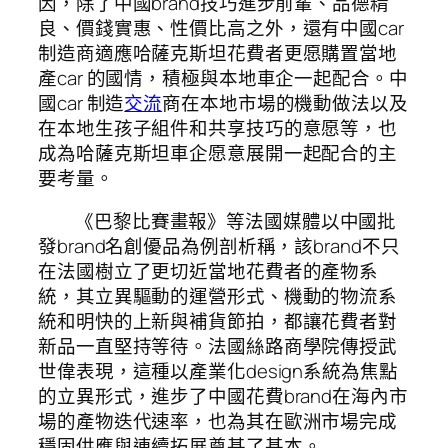
因，除了中國brand技巧進步前輩、品德精
良、價錢實惠、性價比高之外，還有中國car
制造商適應哈薩克斯坦花費者更愿購置當地
產car 的國情，積極與本地車企一起配合。中
國car 制造
交流
商在本地市場的機動做法以及
在本地生孩子組件和共享技巧的意愿等，也
成為哈薩克斯坦車企愿意展開一起配合的主
要考量。
《巴黎比賽畫報》等法國媒體以中國批
發brand名創優品為例剖析稱，該brand不只
在法國樹立了更切近當地花費者的產物系
統，其立異驅動的運營形式、機動的物流系
統和明快的上新與補貨節拍，都讓花費者對
新品一直堅持等待。法國絲路商學院傳授武
世偉表現，這種以產業化design系統為焦點
的立異形式，進步了中國花費brand在海內市
場的產物迭代速率，也為其在歐洲市場完成
穩固供應與連續拓展奠基了基本。