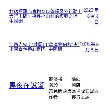
2026 年
村落振甜心寶物查包養網興外行動丨
8 月 8
太行山間，探尋小山村的復興之道_
中國網
日
2026 年 8
江西吉安：“井岡山”農產物何故“火”
出國查包養心得門_中國網
月 8 日
部落格
活動
黑夜在說謊
關於
商店
常見問題集
區塊版面配置
作者
佈景主題