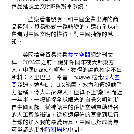
商品延長至文明IP與辦事系統。
一些察看者發明，和中國企業出海的商
品種別、貿易形式一路轉變的，還有全球花
費者對中國文明的懂得、對中國抽像的感
知。
美國精奢貿易察看
共享空間
網站刊文
稱，2024年之前，假如你問年夜大都東方
人，中國brand有哪些，獲得的謎底確定不出
所料：阿里巴巴、希音、huawei或比
個人空
間
亞迪。這些brand以範圍、效力和價錢競爭
力著稱，令人印象深入，但算不上“潮”。而近
一年半，一場捕捉全球眼光的自覺文明海潮
自中國而起。從神話中的孫悟空到震動硅谷
的人工智能衝破，從疾速傳佈的直播到風行
全球的加入我的最愛玩具，中國已然成為無
可爭議的潮水
時租場地
中間。