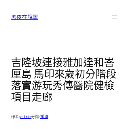
跳
至
黑夜在說謊
主
要
內
容
吉隆坡連接雅加達和峇
厘島 馬印來歲初分階段
落實游玩秀傳醫院健檢
項目走廊
作者:
admin
分類:
擱淺