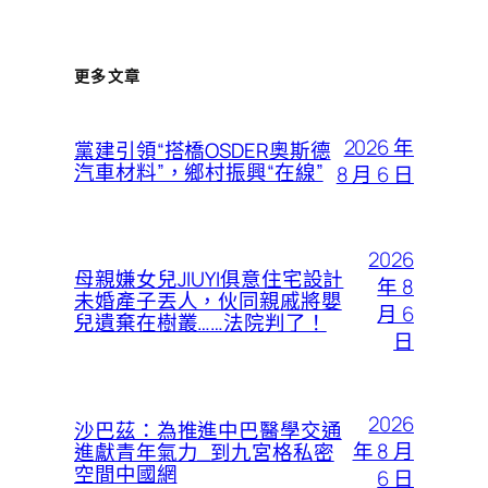
更多文章
2026 年
黨建引領“搭橋OSDER奧斯德
汽車材料”，鄉村振興“在線”
8 月 6 日
2026
母親嫌女兒JIUYI俱意住宅設計
年 8
未婚產子丟人，伙同親戚將嬰
月 6
兒遺棄在樹叢……法院判了！
日
2026
沙巴茲：為推進中巴醫學交通
年 8 月
進獻青年氣力_到九宮格私密
空間中國網
6 日