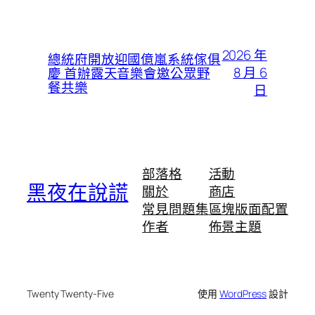
2026 年
總統府開放迎國億嵐系統傢俱
8 月 6
慶 首辦露天音樂會邀公眾野
餐共樂
日
部落格
活動
黑夜在說謊
關於
商店
常見問題集
區塊版面配置
作者
佈景主題
Twenty Twenty-Five
使用
WordPress
設計