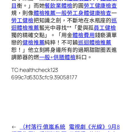
目
衡。」而她
餐飲業體檢
的圓
勞工健康檢查
規，則像
體檢推薦
一般勞工身體健康檢查
一
勞工健檢
把知識之劍，不斷地在水瓶座的
巡
迴體檢推薦
藍光中尋找**「愛與孤
員工健檢
獨的精確交點」。「用金
體檢費用
錢褻瀆單
戀的
健檢推薦
純粹！不可饒
巡迴體檢推薦
恕！」他立刻將身邊所有的過期甜甜圈丟進
調節器的燃
一般+供膳體檢
料口。
TC:healthcheck123
699c7d5303cfc9.39058177
←
（村落行·億嵐系統
電視劇《光線》9月8