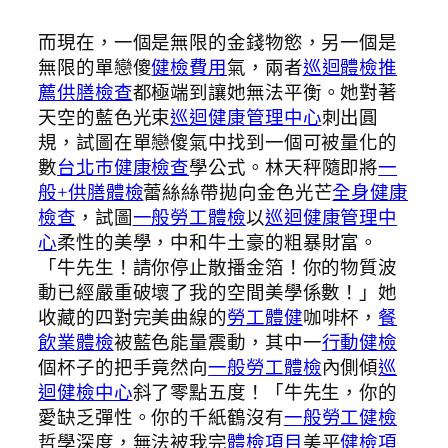
而現在，一個是無限的金錢物慾，另一個是
無限的單戀傻
健檢費用
氣，兩者
巡迴體檢推
薦
供膳檢查
都極端到讓她無法平衡。她對著
天空的藍色光束
巡迴健康管理中心
刺出圓
規，試圖在單戀傻氣中找到一個可被量化的
數
台北巿健康檢查
學公式。林天秤隨即將
一
般+供膳體檢
蕾絲絲帶拋向金色光芒
全身健康
檢查
，試圖
一般勞工體檢
以
巡迴健康管理中
心
柔性的美學，中和牛土豪的粗暴財富。
「牛先生！請你停止散播金箔！你的物質波
動已經嚴重破壞了我的空間美學係數！」她
收藏的四對完美曲線的
勞工體健
咖啡杯，
餐
飲業體檢
被藍色能量震動，其中一
行動健檢
個杯子的把手竟然向
一般勞工體檢
內側傾
巡
迴健檢中心
斜了零點五度！「牛先生，你的
愛缺乏彈性。你的千紙鶴沒有
一般勞工健檢
哲學深度，無法被我完
體檢項目
美平
健檢項