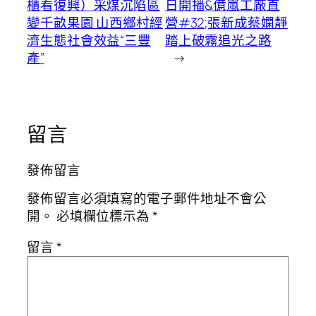
櫃看復興）采煤沉陷區
日開播&億嵐工廠直
變千畝果園 山西鄉村經
營#32;張新成蔡嫻靜
濟生態社會效益“三豐
踏上破霧追光之路
產”
→
留言
發佈留言
發佈留言必須填寫的電子郵件地址不會公
開。
必填欄位標示為
*
留言
*