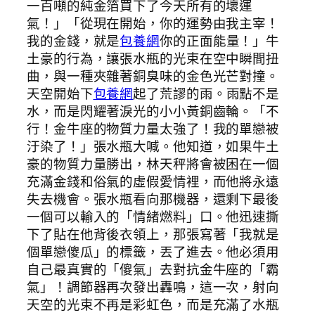
一百噸的純金箔買下了今天所有的壞運
氣！」「從現在開始，你的運勢由我主宰！
我的金錢，就是
包養網
你的正面能量！」牛
土豪的行為，讓張水瓶的光束在空中瞬間扭
曲，與一種夾雜著銅臭味的金色光芒對撞。
天空開始下
包養網
起了荒謬的雨。雨點不是
水，而是閃耀著淚光的小小黃銅齒輪。「不
行！金牛座的物質力量太強了！我的單戀被
汙染了！」張水瓶大喊。他知道，如果牛土
豪的物質力量勝出，林天秤將會被困在一個
充滿金錢和俗氣的虛假愛情裡，而他將永遠
失去機會。張水瓶看向那機器，還剩下最後
一個可以輸入的「情緒燃料」口。他迅速撕
下了貼在他背後衣領上，那張寫著「我就是
個單戀傻瓜」的標籤，丟了進去。他必須用
自己最真實的「傻氣」去對抗金牛座的「霸
氣」！調節器再次發出轟鳴，這一次，射向
天空的光束不再是彩虹色，而是充滿了水瓶