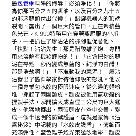
醬
包養網
料學的侮辱！必須淨化！」「你將
為你那百分之五的醬油，以及百分之九十五
的邪惡蒜頭付出代價！」醋罐機器人的頂端
裂開，露出了一個巨大的管口，正在聚積藍
色光芒。K-999特務用它穿著燕尾服的小爪
子，一把抓住了廖沾沾的褲腳催促著他。
「快點！沾沾先生！那是醋酸離子炮！專門
用來溶解有機發酵物的！」「它會把你的蒜
泥在零點一秒內變成無菌的、純淨的白醋！
那是浩劫啊！」「不准動我的蒜泥！」廖沾
沾發出了醬料學家對待信仰般的怒吼。他以
一種專業包水餃的極限速度，從旁邊的麵粉
堆中抓起了兩團麵皮。麵皮被他用氣功般的
捏製手法，瞬間擴大成直徑三公尺的巨大麵
皮。他猛地擲出，兩張麵皮在空中交疊，變
成一個半透明的防禦護盾。這就是家傳《沾
醬秘笈》中記載的「水餃皮護盾」，薄韌而
充滿彈性。藍色離子炮光束猛烈地擊中麵皮