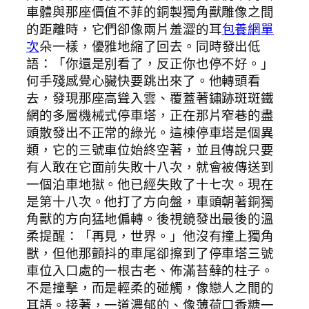
車體與那座價值不菲的銅製獨角獸雕像之間
的距離時，它們卻像兩片羞澀的耳
包養網單
次
朵一樣，優雅地縮了回去。同時發出低
語：「你還是別看了，反正你也停不好。」
何手殘感覺心臟快要跳出來了。他轉頭看
去，發現那座高聳入雲、覆蓋著鏽跡斑斑鐵
網的多層機械式停車塔，正在那片窄巷的盡
頭散發出不正常的綠光。這棟停車塔是個異
類，它的三號車位始終空著，並且傳說只要
有人敢在它面前失敗十八次，就會被傳送到
一個泊車地獄。他已經失敗了十七次。現在
是第十八次。他打了方向盤，車頭朝著銅獨
角獸的方向猛地偏轉。後視鏡發出最後的溫
柔提醒：「再見，世界。」他沒有撞上獨角
獸，但他那顫抖的車尾卻擦到了停車塔三號
車位入口處的一根古老、佈滿苔蘚的柱子。
不是撞擊，而是輕柔的碰觸，像戀人之間的
耳語。接著，一道濃郁的、像薄荷口香糖一