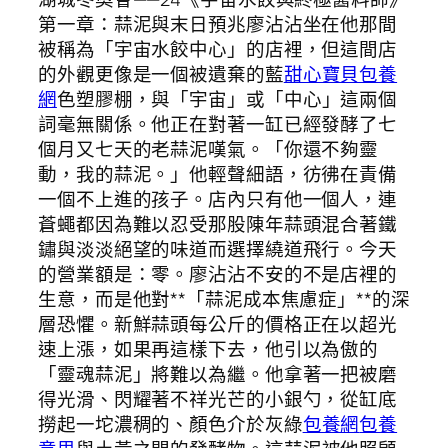
第一章：蒜泥與末日預兆廖沾沾坐在他那間
被稱為「宇宙水餃中心」的店裡，但這間店
的外觀更像是一個被遺棄的藍
甜心寶貝包養
網
色塑膠棚，與「宇宙」或「中心」這兩個
詞毫無關係。他正在對著一缸已經發酵了七
個月又七天的老蒜泥嘆氣。「你還不夠靈
動，我的蒜泥。」他輕聲細語，彷彿在責備
一個不上進的孩子。店內只有他一個人，連
蒼蠅都因為難以忍受那股陳年蒜頭混合著鐵
鏽與淡淡絕望的味道而選擇繞道飛行。今天
的營業額是：零。廖沾沾不安的不是店裡的
生意，而是他對**「蒜泥成本焦慮症」**的深
層恐懼。新鮮蒜頭每公斤的價格正在以超光
速上漲，如果再這樣下去，他引以為傲的
「靈魂蒜泥」將難以為繼。他拿著一把被磨
得光滑、閃耀著不祥光芒的小銀勺，從缸底
撈起一坨濃稠的、顏色介於灰綠
包養網
包養