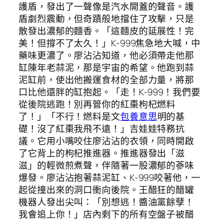
護盾，發出了一聲像是汽水開蓋的聲音。護
盾劇烈震動，但奇蹟般地擋住了攻擊，只是
散發出濃郁的麵香。「這麵皮的延展性！完
美！但撐不了太久！」K-999焦急地大喊，中
藥味更濃了。廖沾沾知道，他必須帶走他那
缸陳年老蒜泥，那是宇宙的希望。他跑到蒜
泥缸前，使出他搬運食材的全部力量，將那
口比他還胖的缸抱起。「走！K-999！我們要
從後院逃跑！別再管你的紅棗枸杞燃料
了！」「不行！燃料是文
包養意思
明的基
礎！沒了紅棗我飛不遠！」吉娃娃特務抗
議。它用小嘴咬住廖沾沾的衣領，同時開啟
了它背上的枸杞推進器。推進器發出「滋
滋」的輕微煎煮聲，伴隨著一股濃郁的蔘味
爆發。廖沾沾抱著蒜泥缸、K-999咬著他，一
起從撞出來的洞口衝向後院。王醋狂的醋罐
機器人發出尖叫：「別想逃！醬油黨餘孽！
我會追上你！」店內剩下的所有空盤子被醋