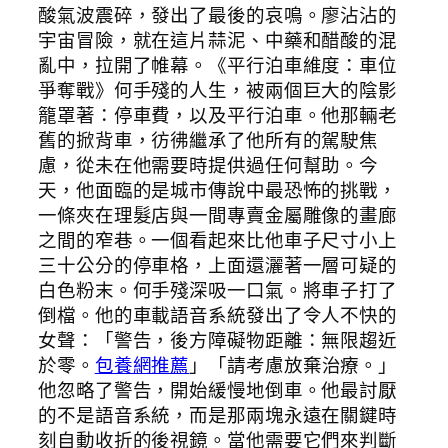
酸氣波震碎，發出了最後的哀鳴。廖沾沾的
宇宙冒險，就在這片蒜泥、中藥和醋酸的混
亂中，拉開了帷幕。《平行泊車維度：車位
爭奪戰》何手殘的人生，被兩個巨大的陰影
籠罩著：停車費，以及平行泊車。他那輛老
舊的掀背車，彷彿繼承了他所有的駕駛焦
慮，從未在他需要時提供過任何幫助。今
天，他面臨的是城市傳說中最恐怖的挑戰，
一條夾在理髮店與一間專賣金屬雕像的畫廊
之間的窄巷。一個看起來比他車子尺寸小上
三十公分的停車格，上面還灑著一層可疑的
白色粉末。何手殘深吸一口氣。將車子打了
倒檔。他的車載語音系統發出了令人不快的
女聲：「警告，後方障礙物距離：無限趨近
於零。
包養網推薦
」「請考慮放棄治療。」
他忽略了警告，開始緩慢地倒車。他最討厭
的不是語音系統，而是那兩塊永遠在關鍵時
刻自動收折的後視鏡。當他需要它們來判斷