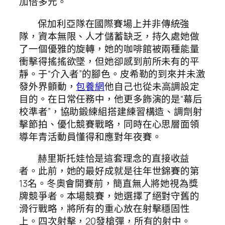
加倍多元。
保加利亞隊在國際賽場上并非傳統強
隊，資本無限、人才儲蓄缺乏，持久處她做
了一個優雅的旋轉，她的咖啡館被兩種能量
衝擊得搖搖欲墜，但她卻感到前所未有的平
靜。于“介入者”的腳色。皮希勒的到來并未激
發外界顫動，
包養網
他自己也從未高調設定
目的。在日常任務中，他更多飾演的是“幕后
校準者”，協助鍛練組搭建練習構造、調劑射
擊節拍、優化競賽戰略，同時在心思層面領
導年青活動員懂得和應對年夜賽。
赫里斯托娃恰是這套理念的直接收益
者。此前，她的最好成就是往年世錦賽的第
13名。冬奧會開賽前，簡直無人將她視為獎
牌競爭者。本場競賽，她選擇了絕對守舊的
滑行戰略，將所有的重心放在射擊穩固性
上。四次射擊，20發槍彈，所有的射中。