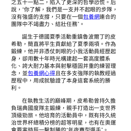
之五十一點二，陷入了更深的哲學恐慌。后
說，“你了解，我們是一支并不起眼的步隊，
沒有強盛的支撐，只要在一個
包養網
連合的
團隊中不竭盡力、結壯任務”。
誕生于德國夏季活動重鎮魯波爾丁的皮
希勒，簡直將平生貢獻給了夏季兩項。作為
鍛練，他并非憑仗刺眼的小我活動員經歷起
身，卻用數十年時光構建起一套高度體系
化、誇大耐力基本與射擊穩固并重的練習理
念，並
包養網心得
且在多支強隊的執教經過
歷程中，用成就驗證了本身這套系統的勝
利。
在執教生活的巔峰期，皮希勒曾持久擔
負瑞典國度隊主鍛練，親手打造出一支世界
頂級勁旅。他培育的活動員中，既有持久統
治世界杯總積分榜的超等明星，也有在奧運
會要害時辰一擊制勝的“年夜賽型選手”。