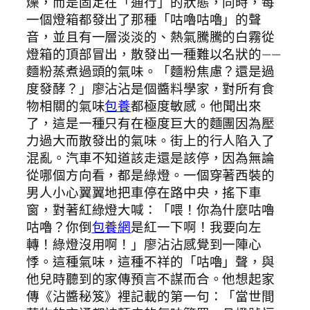
爍，而是固定在「通行」的狀態，同時，每
一個燈箱都發出了那種「咕嚕咕嚕」的聲
音，並且有一層淡淡的、熱氣騰騰的白霧從
燈箱的頂部冒出，散發出一種難以名狀的——
麵粉蒸煮過頭的氣味。「麵粉焦慮？還是過
度發酵？」廖沾沾是個醬料學家，對所有食
物相關的氣味
包養
都極度敏感。他聞出來
了，這是一種只有在極度巨大的麵團因為壓
力過大而散發出的氣味。街上的行人陷入了
混亂。汽車不知道該走還是該停，因為無論
從哪個方向看，都是綠燈。一個穿著西裝的
男人小心翼翼地把車停在路中央，搖下車
窗，對著紅綠燈大喊：「喂！你為什麼咕嚕
咕嚕？你倒
包養網
是紅一下啊！我要向左
轉！綠燈沒用啊！」廖沾沾感覺到一陣心
悸。這種氣味，這種不祥的「咕嚕」聲，與
他兒時聽到的家傳預言不謀而合。他想起家
傳《沾醬秘笈》裡記載的第一句：「當世間