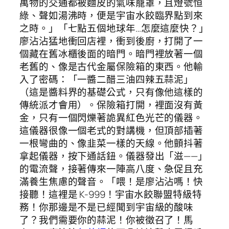
萬物的交通都被麵皮的氣味籠罩，且燈號恒
綠、聲如湯沸時，便是宇宙水餃臨界點到來
之時。」「七點五個地球年…怎麼這麼快？」
廖沾沾猛地衝回店裡，衝到後廚，打開了一
個藏在舊冰櫃後面的暗門。暗門裡放著一個
老舊的、像是古代金屬保險箱的東西。他輸
入了密碼：「一醬二醋三油四辣五蒜泥」
（這是醬料界的基礎公式，只有像他這樣的
傳統派才會用）。保險箱打開，裡面沒有黃
金，只有一個閃爍著詭異紅色光芒的儀器。
這儀器很像一個老式的對講機，但頂部插著
一根彎曲的、像韭菜一樣的天線。他顫抖著
拿起儀器，按下通話鈕。儀器發出「滋——」
的電流聲，接著傳來一陣高八度、急促且充
滿養生焦慮的聲音。「喂！是廖沾沾嗎！快
接聽！這裡是 K-999！宇宙水餃聯盟特級特
務！你那邊是不是已經聞到宇宙級的酸味
了？我們需要你的蒜泥！你被徵召了！馬