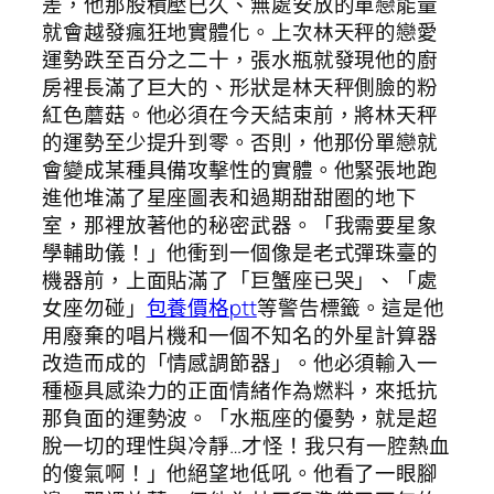
差，他那股積壓已久、無處安放的單戀能量
就會越發瘋狂地實體化。上次林天秤的戀愛
運勢跌至百分之二十，張水瓶就發現他的廚
房裡長滿了巨大的、形狀是林天秤側臉的粉
紅色蘑菇。他必須在今天結束前，將林天秤
的運勢至少提升到零。否則，他那份單戀就
會變成某種具備攻擊性的實體。他緊張地跑
進他堆滿了星座圖表和過期甜甜圈的地下
室，那裡放著他的秘密武器。「我需要星象
學輔助儀！」他衝到一個像是老式彈珠臺的
機器前，上面貼滿了「巨蟹座已哭」、「處
女座勿碰」
包養價格ptt
等警告標籤。這是他
用廢棄的唱片機和一個不知名的外星計算器
改造而成的「情感調節器」。他必須輸入一
種極具感染力的正面情緒作為燃料，來抵抗
那負面的運勢波。「水瓶座的優勢，就是超
脫一切的理性與冷靜…才怪！我只有一腔熱血
的傻氣啊！」他絕望地低吼。他看了一眼腳