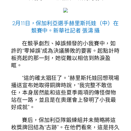
2月11日，保加利亞選手赫里斯托娃（中）在
競賽中。新華社記者 張濤 攝
在競爭劇烈、掉誤頻發的小我賽中，如
許的“零掉誤”成為決議勝敗的要害。起點計時
板亮起的那一刻，她從難以相信到熱淚盈
眶。
“這的確太猖狂了。”赫里斯托娃回想現場
播送宣布她取得銅牌時說，“我完整不敢信
任，本身居然能和這些夏季兩項的傳怪傑物
站在一路，並且是在奧運會上發明了小我最
好成就”。
賽后，保加利亞隊鍛練組并未簡略將這
枚獎牌回結為“古跡”。在他們看來，這是持久