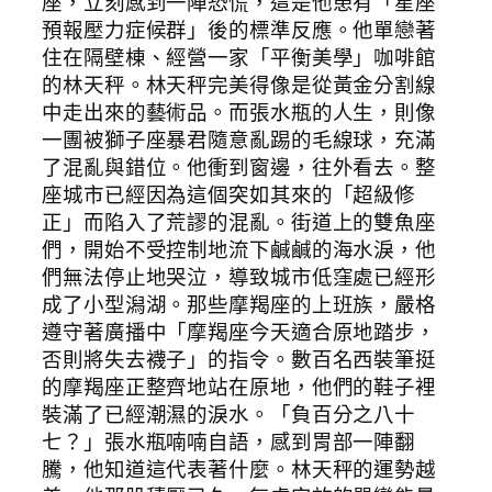
座，立刻感到一陣恐慌，這是他患有「星座
預報壓力症候群」後的標準反應。他單戀著
住在隔壁棟、經營一家「平衡美學」咖啡館
的林天秤。林天秤完美得像是從黃金分割線
中走出來的藝術品。而張水瓶的人生，則像
一團被獅子座暴君隨意亂踢的毛線球，充滿
了混亂與錯位。他衝到窗邊，往外看去。整
座城市已經因為這個突如其來的「超級修
正」而陷入了荒謬的混亂。街道上的雙魚座
們，開始不受控制地流下鹹鹹的海水淚，他
們無法停止地哭泣，導致城市低窪處已經形
成了小型潟湖。那些摩羯座的上班族，嚴格
遵守著廣播中「摩羯座今天適合原地踏步，
否則將失去襪子」的指令。數百名西裝筆挺
的摩羯座正整齊地站在原地，他們的鞋子裡
裝滿了已經潮濕的淚水。「負百分之八十
七？」張水瓶喃喃自語，感到胃部一陣翻
騰，他知道這代表著什麼。林天秤的運勢越