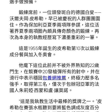
選手做預備。
鍛練席前，一位頭發斑白的德國白叟——
沃爾夫岡·皮希勒，早已被慶祝的人群團團圍
住。作為保加利亞夏季兩項隊參謀，這位活
著界夏季兩項圈內頗具傳奇顏色的鍛練，再
次為本身的執教經歷寫下濃墨重彩的一筆。
這是1955年誕生的皮希勒第10次以鍛練
成分餐與加入冬奧會。
他麾下這位此前并不被外界熟知的22歲
門生，在競賽中20發槍彈所有的射中，并在
滑行中表示穩固
包養網推薦
，終極力壓多名
強手，取得第三名，僅次于包辦冠亞軍的法
國人朱莉婭·西蒙和盧·讓莫諾。
“這是我執教生活中最棒的獎牌之一。”皮
希勒在賽張水瓶聽到要將藍色調成灰度百分