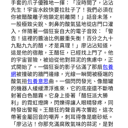
手套的爪子優雅地一揮：「沒時間了，沾沾
先生！宇宙水餃快要拉肚子了！我們必須在
你被醋酸離子炮鎖定前離開！」話音未落，
一股極致尖銳、刺鼻的酸氣猛地從店門口灌
入，伴隨著一個狂妄自大的電子音效：「警
告！這裡的醬油比例嚴重失衡！百分之九十
九點九九的醋，才是真理！」廖沾沾知道，
這是他的宿敵，王醋狂，已經找上門了。他
的宇宙冒險，被迫從他對蒜泥的焦慮中，正
式開始了。一個狂妄的影子佔滿了那扇
包養
網
被撞破的牆門邊緣，光線一瞬間被極端的
酸氣扭
包養意思
曲。一個閃閃發光、像醋罐
的機器人緩緩漂浮進來，它的底座還不斷噴
射著白色醋霧。它身上掛著「醋狂派大勝
利」的霓虹燈牌，閃爍得讓人眼睛發疼，同
時發出警報。王醋狂的聲音再次響起，這次
帶著金屬回音的嘲弄，刺耳得像是磨砂紙。
「廖沾沾！你那充滿腐敗氣味的蒜泥，是對