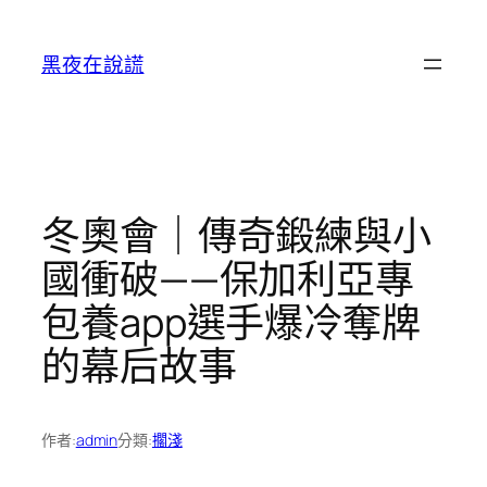
跳
至
黑夜在說謊
主
要
內
容
冬奧會｜傳奇鍛練與小
國衝破——保加利亞專
包養app選手爆冷奪牌
的幕后故事
作者:
admin
分類:
擱淺