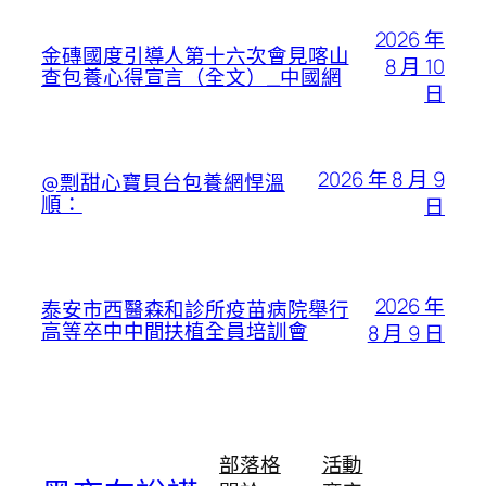
2026 年
金磚國度引導人第十六次會見喀山
8 月 10
查包養心得宣言（全文）_中國網
日
2026 年 8 月 9
@剽甜心寶貝台包養網悍溫
順：
日
2026 年
泰安市西醫森和診所疫苗病院舉行
高等卒中中間扶植全員培訓會
8 月 9 日
部落格
活動