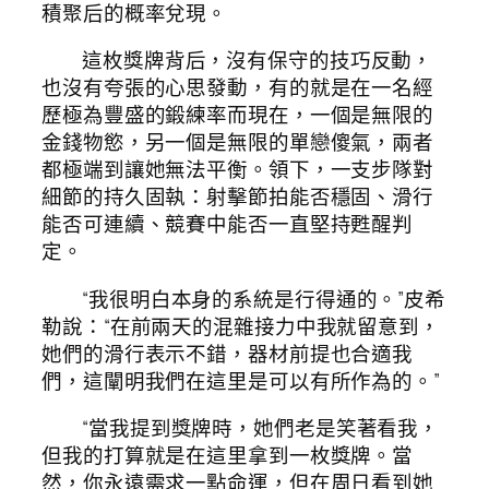
積聚后的概率兌現。
這枚獎牌背后，沒有保守的技巧反動，
也沒有夸張的心思發動，有的就是在一名經
歷極為豐盛的鍛練率而現在，一個是無限的
金錢物慾，另一個是無限的單戀傻氣，兩者
都極端到讓她無法平衡。領下，一支步隊對
細節的持久固執：射擊節拍能否穩固、滑行
能否可連續、競賽中能否一直堅持甦醒判
定。
“我很明白本身的系統是行得通的。”皮希
勒說：“在前兩天的混雜接力中我就留意到，
她們的滑行表示不錯，器材前提也合適我
們，這闡明我們在這里是可以有所作為的。”
“當我提到獎牌時，她們老是笑著看我，
但我的打算就是在這里拿到一枚獎牌。當
然，你永遠需求一點命運，但在周日看到她