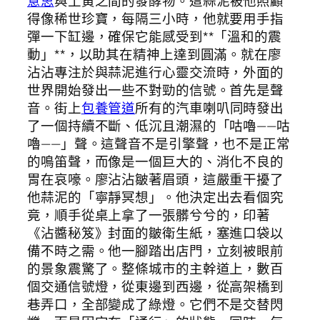
意思
與土黃之間的發酵物。這蒜泥被他照顧
得像稀世珍寶，每隔三小時，他就要用手指
彈一下缸邊，確保它能感受到**「溫和的震
動」**，以助其在精神上達到圓滿。就在廖
沾沾專注於與蒜泥進行心靈交流時，外面的
世界開始發出一些不對勁的信號。首先是聲
音。街上
包養管道
所有的汽車喇叭同時發出
了一個持續不斷、低沉且潮濕的「咕嚕——咕
嚕——」聲。這聲音不是引擎聲，也不是正常
的鳴笛聲，而像是一個巨大的、消化不良的
胃在哀嚎。廖沾沾皺著眉頭，這嚴重干擾了
他蒜泥的「寧靜冥想」。他決定出去看個究
竟，順手從桌上拿了一張髒兮兮的，印著
《沾醬秘笈》封面的皺衛生紙，塞進口袋以
備不時之需。他一腳踏出店門，立刻被眼前
的景象震驚了。整條城市的主幹道上，數百
個交通信號燈，從東邊到西邊，從高架橋到
巷弄口，全部變成了綠燈。它們不是交替閃