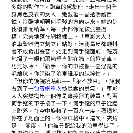
多餘的動作**。跑車的駕駛座上走出一個全
身黑色皮衣的女人，她戴著一副透明護目
鏡，冷酷地朝著何手殘的方向走來。她的步
伐優雅而精準，每一步都像是被測量過一
樣，完美地落在網格線上。「車影大人！」
泊車警察們立刻立正站好，連測量尺都顫抖
著不敢發出聲音。她走到何手殘面前，輕蔑
地掃了一眼他那輛垂直貼在牆上的掀背車，
語氣冰冷。「新手，你的車技像一團混亂的
毛線球。你污染了泊車維度的純粹性。」
「但你的後視鏡貼紙——『永不放棄』，讓我
看到了一
包養網單次
絲愚蠢的勇氣。」車影
大人突然掏出一個像是遙控器的裝置，對著
何手殘的車子按了一下。何手殘的車子從牆
上脫落，在空中旋轉了一百八十度，穩穩地
停在了地面上的一個停車格中。這次，夾角
是——零度。「你被分配給我的泊車學徒了。