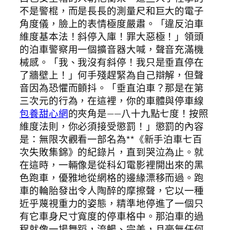
不是警棍，而是長長的測量尺和巨大的電子
角度儀，臉上的表情極度嚴肅。「違反泊車
維度基本法！斜停入庫！罪大惡極！」領頭
的泊車警察用一個擴音器大喊，聲音充滿機
械感。「我、我沒有斜停！我只是垂直停在
了牆壁上！」何手殘趕緊為自己辯解，但聲
音因為恐懼而顫抖。「垂直泊車？那是在第
三次元的行為，在這裡，你的車體與停車線
包養甜心網
的夾角是——八十九點七度！按照
維度法則，你必須接受懲罰！」懲罰的內容
是：無限次觀看一部名為**《新手泊車七百
次失敗集錦》的紀錄片，直到哭泣為止。就
在這時，一輛像是從科幻電影裡開出來的黑
色跑車，優雅地從網格的邊緣漂移而過。跑
車的輪胎發出令人陶醉的摩擦聲，它以一種
近乎蔑視重力的姿態，精準地停進了一個只
有它車身尺寸寬度的停車格中。那泊車的過
程就像一場舞蹈，流暢、完美，且毫無任何