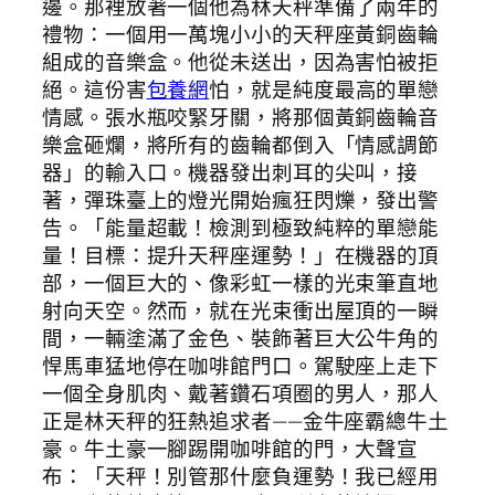
邊。那裡放著一個他為林天秤準備了兩年的
禮物：一個用一萬塊小小的天秤座黃銅齒輪
組成的音樂盒。他從未送出，因為害怕被拒
絕。這份害
包養網
怕，就是純度最高的單戀
情感。張水瓶咬緊牙關，將那個黃銅齒輪音
樂盒砸爛，將所有的齒輪都倒入「情感調節
器」的輸入口。機器發出刺耳的尖叫，接
著，彈珠臺上的燈光開始瘋狂閃爍，發出警
告。「能量超載！檢測到極致純粹的單戀能
量！目標：提升天秤座運勢！」在機器的頂
部，一個巨大的、像彩虹一樣的光束筆直地
射向天空。然而，就在光束衝出屋頂的一瞬
間，一輛塗滿了金色、裝飾著巨大公牛角的
悍馬車猛地停在咖啡館門口。駕駛座上走下
一個全身肌肉、戴著鑽石項圈的男人，那人
正是林天秤的狂熱追求者——金牛座霸總牛土
豪。牛土豪一腳踢開咖啡館的門，大聲宣
布：「天秤！別管那什麼負運勢！我已經用