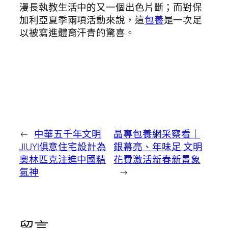
漫長執教生活中的又一個出色片斷；而對保
加利亞夏季兩項活動來說，這
包養
是一次足
以被寫進體育汗青的驚喜。
←
中華五千年文明
晶專包養網采察看｜
JIUYI俱意住宅設計為
銀幕亮、年味足 文明
奧林匹克注進中國精
花費激活新春新景象
氣神
→
留言