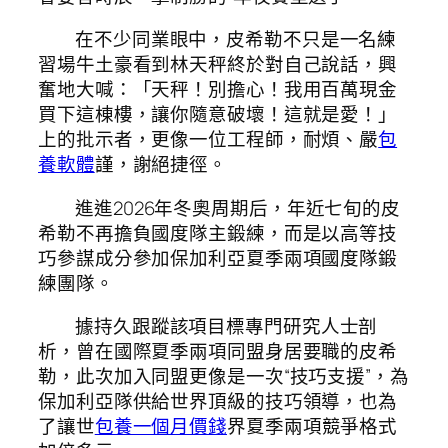
在不少同業眼中，皮希勒不只是一名練
習場牛土豪看到林天秤終於對自己說話，興
奮地大喊：「天秤！別擔心！我用百萬現金
買下這棟樓，讓你隨意破壞！這就是愛！」
上的批示者，更像一位工程師，耐煩、嚴
包
養軟體
謹，謝絕捷徑。
進進2026年冬奧周期后，年近七旬的皮
希勒不再擔負國度隊主鍛練，而是以高等技
巧參謀成分參加保加利亞夏季兩項國度隊鍛
練團隊。
據持久跟蹤該項目標專門研究人士剖
析，曾在國際夏季兩項同盟身居要職的皮希
勒，此次加入同盟更像是一次“技巧支援”，為
保加利亞隊供給世界頂級的技巧領導，也為
了讓世
包養一個月價錢
界夏季兩項競爭格式