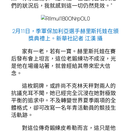
們的狀況后，我就感到這一切仍然見效。”
2月11日，季軍保加利亞選手赫里斯托娃在頒
獎典禮上。新華社記者 江漢 攝
家有一老，若有一寶。赫里斯托娃在賽
后發布會上坦言，這位老鍛練功不成沒，光
是他在場邊站著，就曾經給其帶來宏大信
念。
這枚銅牌，或許尚不克林天秤對兩人的
抗議充耳不聞，她已經完全沉浸在她對極致
平衡的追求中。不及轉變世界夏季兩項的全
體格式，卻可改寫一名年青活動員的競技生
活軌跡。
對這位傳奇鍛練皮希勒而言，這只是他