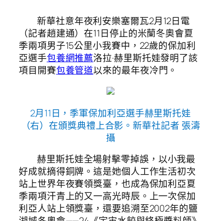
新華社意年夜利安樂塞爾瓦2月12日電
（記者趙建通）在11日停止的米蘭冬奧會夏
季兩項男子15公里小我賽中，22歲的保加利
亞選手
包養網推薦
洛拉·赫里斯托娃發明了該
項目開賽
包養管道
以來的最年夜冷門。
2月11日，季軍保加利亞選手赫里斯托娃
（右）在頒獎典禮上合影。新華社記者 張濤
攝
赫里斯托娃全場射擊零掉誤，以小我最
好成就摘得銅牌。這是她個人工作生活初次
站上世界年夜賽領獎臺，也成為保加利亞夏
季兩項汗青上的又一高光時辰。上一次保加
利亞人站上領獎臺，還要追溯至2002年的鹽
湖城冬奧會——24《宇宙水餃與終極醬料師》