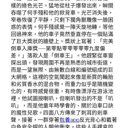
樣的綠色光芒。猛地從柱子爆發出來，瞬間
吞噬了何手殘和他的掀背車。光芒消失後，
窄巷恢復了平靜，只剩下獨角獸雕像一臉困
惑的表情。何手殘感覺一陣天旋地轉，等他
回過神來，他的車子竟然垂直停在一個貼滿
了巨大獎狀的牆壁上。獎狀上寫著：「完美
倒車入庫獎——第零點零零零零零九度偏
差。」落款人是「倒車王」。他趕緊從車窗
探出頭，發現周圍不再是熟悉的城市街道，
而是一望無際、由無數白線和編號組成的巨
大網格。這裡的空氣聞起來像是新買的輪胎
和劣質香水的混合物，而重力似乎是隨機變
化的，有時感覺很重，有時像漂浮在游泳池
裡。他試圖按喇叭，但喇叭發出的不是「叭
叭」，而是他童年時學會的、關於泊車口訣
的魔性兒歌。四面八方傳來了刺耳的剎車
聲，接著，一群穿著
包養app
反光背心和戴著
白色安全帽的人朝他衝來。這些人手裡拿的