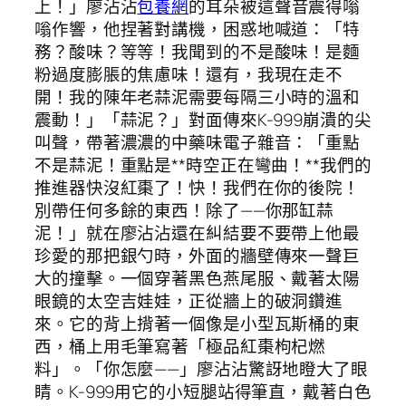
上！」廖沾沾
包養網
的耳朵被這聲音震得嗡
嗡作響，他捏著對講機，困惑地喊道：「特
務？酸味？等等！我聞到的不是酸味！是麵
粉過度膨脹的焦慮味！還有，我現在走不
開！我的陳年老蒜泥需要每隔三小時的溫和
震動！」「蒜泥？」對面傳來K-999崩潰的尖
叫聲，帶著濃濃的中藥味電子雜音：「重點
不是蒜泥！重點是**時空正在彎曲！**我們的
推進器快沒紅棗了！快！我們在你的後院！
別帶任何多餘的東西！除了——你那缸蒜
泥！」就在廖沾沾還在糾結要不要帶上他最
珍愛的那把銀勺時，外面的牆壁傳來一聲巨
大的撞擊。一個穿著黑色燕尾服、戴著太陽
眼鏡的太空吉娃娃，正從牆上的破洞鑽進
來。它的背上揹著一個像是小型瓦斯桶的東
西，桶上用毛筆寫著「極品紅棗枸杞燃
料」。「你怎麼——」廖沾沾驚訝地瞪大了眼
睛。K-999用它的小短腿站得筆直，戴著白色