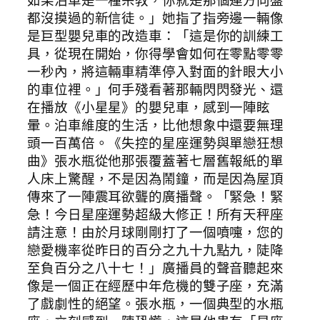
如果泊車是一種宗教，你就是那個連方向盤
都沒摸過的新信徒。」她指了指旁邊一輛像
是巨型嬰兒車的改造車：「這是你的訓練工
具，從現在開始，你得學會如何在零點零零
一秒內，將這輛車精準停入對面的針眼大小
的車位裡。」何手殘看著那輛閃閃發光、還
在播放《小星星》的嬰兒車，感到一陣眩
暈。泊車維度的生活，比他想象中還要無理
頭一百萬倍。《失控的星座運勢與單戀狂想
曲》張水瓶從他那張覆蓋著七層舊報紙的單
人床上驚醒，不是因為鬧鐘，而是因為屋頂
傳來了一陣震耳欲聾的廣播聲。「緊急！緊
急！今日星座運勢超級大修正！所有天秤座
請注意！由於月球剛剛打了一個噴嚏，您的
戀愛機率從昨日的百分之九十九點九，陡降
至負百分之八十七！」廣播員的聲音聽起來
像是一個正在經歷中年危機的雙子座，充滿
了戲劇性的絕望。張水瓶，一個典型的水瓶