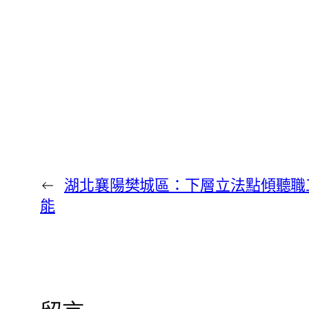
←
湖北襄陽樊城區：下層立法點傾聽職
能