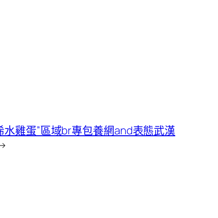
浠水雞蛋”區域br專包養網and表態武漢
→