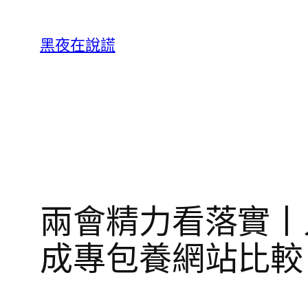
跳
至
黑夜在說謊
主
要
內
容
兩會精力看落實丨
成專包養網站比較