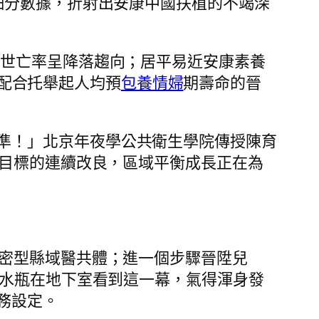
細分數據，折射出安康中國扶植的不竭深
逝世亡率呈降落趨向；居平易近安康素養
，配合托舉起人均預
包養情婦
期壽命的晉
準！」北京年夜學公共衛生學院傳授陳育
康目標的連續改良，區域平衡成長正在為
慎密型縣域醫共體；進一個步驟晉陞兒
張水瓶在地下室看到這一幕，氣得渾身發
務設定。