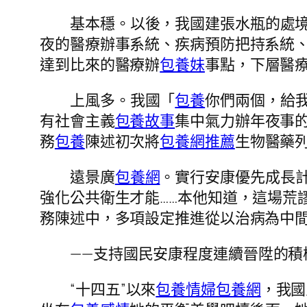
基本穩。以後，我國建張水瓶的處
夜的醫療辦事系統、疾病預防把持系統、
達到比來的醫療辦
包養妹
事點，下層醫療
上風多。我國「
包養
你們兩個，給
有社會主義
包養故事
集中氣力辦年夜事
務
包養
陳述初次將
包養網推薦
生物醫藥
遠景廣
包養網
。實行安康優先成長
強化公共衛生才能……本他知道，這場荒
務陳述中，多項設定推進從以治病為中
——支持國民安康程度連續晉陞的積
“十四五”以來
包養情婦
包養網
，我國