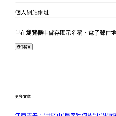
個人網站網址
在
瀏覽器
中儲存顯示名稱、電子郵件
更多文章
江西吉安：“井岡山”農產物何故“火”出