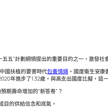
“十五五”計劃綱領提出的重要目的之一，激發社
康中國扶植的要害時代
包養情婦
。國度衛生安康委
2020年進步了1.32歲。與高支出國度比擬，這
預期壽命增加的“新答卷”？
成目的供給信念和底氣。