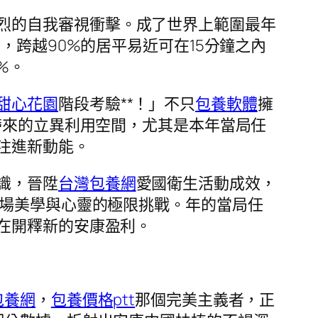
烈的自我審視衝擊。成了世界上範圍最年
，跨越90%的居平易近可在15分鐘之內
%。
甜心花園
階段考驗**！」不只
包養軟體
擁
帶來的立異利用空間，尤其是本年當局任
注進新動能。
識，晉陞
台灣包養網
愛國衛生活動成效，
一場美學與心靈的極限挑戰。年的當局任
在開釋新的安康盈利。
包養網
，
包養價格ptt
那個完美主義者，正