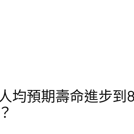
人均預期壽命進步到8
？