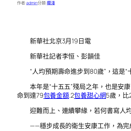
作者:
admin
分類:
擱淺
新華社北京3月19日電
新華社記者李恒、彭韻佳
“人均預期壽命進步到80歲”，這是
本年是“十五五”殘局之年，也是安
命到達79
包養金額
.2
包養甜心網
5歲，比
迎難而上、連續攀緣，若何書寫人均
——穩步成長的衛生安康工作，為完