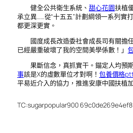
健全公共衛生系統、
甜心花園
扶植
承立異……從“十五五”計劃綱領一系列
都更深更實。
國度成長改造委社會成長司有關擔任
已經嚴重破壞了我的空間美學係數！」
果斷信念，真抓實干。錨定人均預期
事
該是X的虛數單位才對啊！
包養價格pt
平易近介入的協力，推進安康中國扶植
TC:sugarpopular900 69c0de269e4ef8