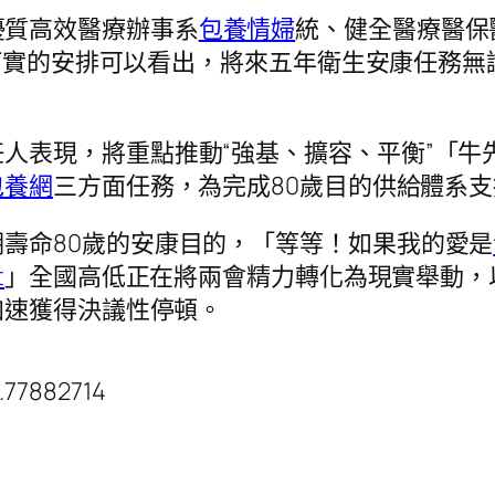
優質高效醫療辦事系
包養情婦
統、健全醫療醫保
實打實的安排可以看出，將來五年衛生安康任務
人表現，將重點推動“強基、擴容、平衡”「牛
包養網
三方面任務，為完成80歲目的供給體系支
壽命80歲的安康目的，「等等！如果我的愛是
t
」全國高低正在將兩會精力轉化為現實舉動，
加速獲得決議性停頓。
.77882714