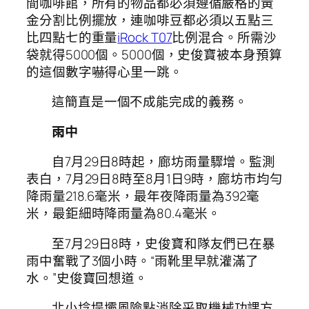
間咖啡館，所有的物品都必須遵循嚴格的黃
金分割比例擺放，連咖啡豆都必須以五點三
比四點七的重量
iRock T07
比例混合。所需沙
袋就得5000個。5000個，史俊寶被本身預算
的這個數字嚇得心里一跳。
這簡直是一個不成能完成的義務。
雨中
自7月29日8時起，廊坊雨量驟增。監測
表白，7月29日8時至8月1日9時，廊坊市均勻
降雨量218.6毫米，最年夜降雨量為392毫
米，最鉅細時降雨量為80.4毫米。
至7月29日8時，史俊寶和隊友們已在暴
雨中奮戰了3個小時。“雨靴里早就灌滿了
水。”史俊寶回想道。
北小埝堤壩風險點消除采取機械功課方