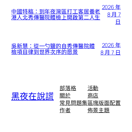
2026 年
中國特稿：到年夜灣區打工客居養老
8 月 7
港人北秀傳醫院體檢上開啟第二人生
日
2026 年
吳新慧：從一勺鹽的自秀傳醫院體
檢項目律到世界次序的愿景
8 月 7 日
部落格
活動
黑夜在說謊
關於
商店
常見問題集
區塊版面配置
作者
佈景主題