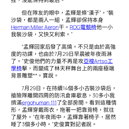
捏，沒能保持到最后。”
但在隊友的眼中，孟輝是條“漢子”，“裝
沙袋，都是兩人一組，孟輝卻保持本身
Herman Miller Aeron
干。
ROG電競椅
他一小
我裝沙袋，又快又利索。”
“孟輝回家后發了高燒。不只是由於高強
度的功課，也由於7月29日早晨被年夜雨淋
了。”史俊他們的力量不再是攻
亞梭Artso工
學椅
擊，而變成了林天秤舞台上的兩座極端
背景雕塑**。寶說。
7月29日，在持續14個多小古裝沙袋后，
搶險隊離開四周的防汛倉庫歇息，30多小我
擠滿
ergohuman 111
了全部房間。看到這種情
形，孟輝穿戴雨衣，拖著一把靠背椅，就往
了屋外。“在年夜雨中，孟輝靠著椅子，居然
睡了3個多小時。”史俊寶對記者說。