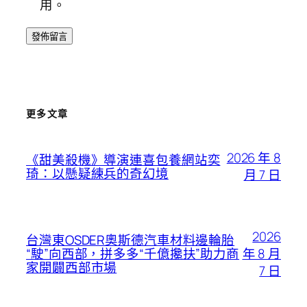
用。
更多文章
2026 年 8
《甜美殺機》導演連喜包養網站奕
琦：以懸疑練兵的奇幻境
月 7 日
2026
台灣東OSDER奧斯德汽車材料邊輪胎
年 8 月
“駛”向西部，拼多多“千億攙扶”助力商
家開闢西部市場
7 日