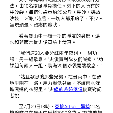
法，由10名搶險隊員擔任。剩下的人所有的
裝沙袋。每個沙袋重約25公斤，裝沙，碼放
沙袋……2個小時后，一切人都累癱了，不少人
呈現頭暈、頭疼的癥狀。
看著暴雨中一瘸一拐的隊友的身影，淚
水和著雨水從史俊寶臉上滑落。
“我們這20人要分紅兩年夜組，一組功
課，另一組歇息。”史俊寶對隊友們喊道，“功
課組每兩人一組，裝滿20個沙袋開端歇息。”
“姑且歇息的那些兄弟，在暴雨中、在野
地里圍在一路，用力壓低著頭，不讓雨水灌
進濕透的衣服里。”史
綠的系統傢俱
俊寶對記
者說。
至7月29日18時，
亞梭Artso工學椅
20名
搶險隊員在暴雨中備料1000多袋。“有誰能想