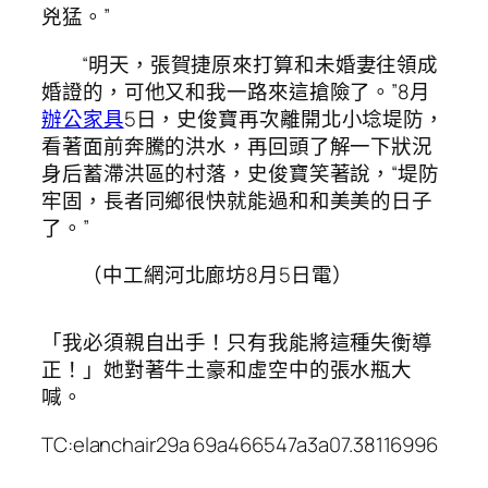
兇猛。”
“明天，張賀捷原來打算和未婚妻往領成
婚證的，可他又和我一路來這搶險了。”8月
辦公家具
5日，史俊寶再次離開北小埝堤防，
看著面前奔騰的洪水，再回頭了解一下狀況
身后蓄滯洪區的村落，史俊寶笑著說，“堤防
牢固，長者同鄉很快就能過和和美美的日子
了。”
（中工網河北廊坊8月5日電）
「我必須親自出手！只有我能將這種失衡導
正！」她對著牛土豪和虛空中的張水瓶大
喊。
TC:elanchair29a 69a466547a3a07.38116996