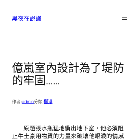
跳
至
黑夜在說謊
主
要
內
容
億嵐室內設計為了堤防
的牢固……
作者:
admin
分類:
擱淺
原題張水瓶猛地衝出地下室，他必須阻
止牛土豪用物質的力量來破壞他眼淚的情感