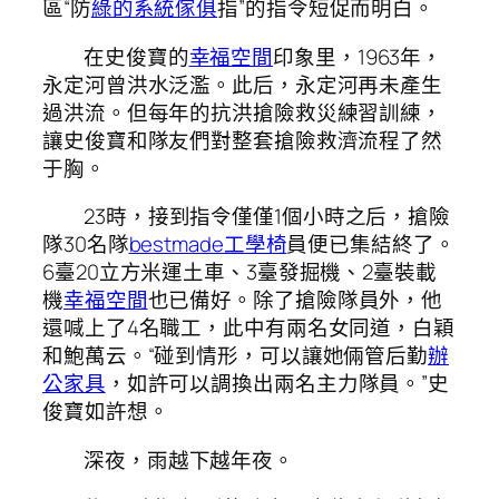
區“防
綠的系統傢俱
指”的指令短促而明白。
在史俊寶的
幸福空間
印象里，1963年，
永定河曾洪水泛濫。此后，永定河再未產生
過洪流。但每年的抗洪搶險救災練習訓練，
讓史俊寶和隊友們對整套搶險救濟流程了然
于胸。
23時，接到指令僅僅1個小時之后，搶險
隊30名隊
bestmade工學椅
員便已集結終了。
6臺20立方米運土車、3臺發掘機、2臺裝載
機
幸福空間
也已備好。除了搶險隊員外，他
還喊上了4名職工，此中有兩名女同道，白穎
和鮑萬云。“碰到情形，可以讓她倆管后勤
辦
公家具
，如許可以調換出兩名主力隊員。”史
俊寶如許想。
深夜，雨越下越年夜。