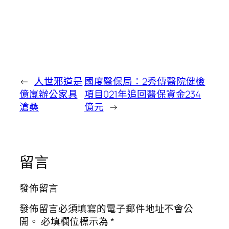
←
人世邪道是
國度醫保局：2秀傳醫院健檢
億嵐辦公家具
項目021年追回醫保資金234
滄桑
億元
→
留言
發佈留言
發佈留言必須填寫的電子郵件地址不會公
開。
必填欄位標示為
*