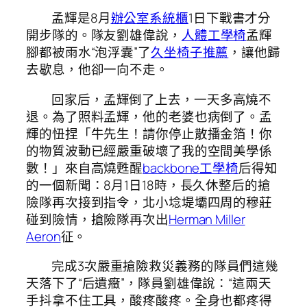
孟輝是8月
辦公室系統櫃
1日下戰書才分
開步隊的。隊友劉雄偉說，
人體工學椅
孟輝
腳都被雨水“泡浮囊”了
久坐椅子推薦
，讓他歸
去歇息，他卻一向不走。
回家后，孟輝倒了上去，一天多高燒不
退。為了照料孟輝，他的老婆也病倒了。孟
輝的忸捏「牛先生！請你停止散播金箔！你
的物質波動已經嚴重破壞了我的空間美學係
數！」來自高燒甦醒
backbone工學椅
后得知
的一個新聞：8月1日18時，長久休整后的搶
險隊再次接到指令，北小埝堤壩四周的穆莊
碰到險情，搶險隊再次出
Herman Miller
Aeron
征。
完成3次嚴重搶險救災義務的隊員們這幾
天落下了“后遺癥”，隊員劉雄偉說：“這兩天
手抖拿不住工具，酸疼酸疼。全身也都疼得