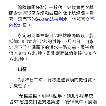
除險加固任務告一段落，史俊寶再次離
開永定河泛區左堤和四周的北小埝堤壩。看
著一瀉而下的洪
Xten法拉利
水，他悲喜交
室
內設計
集。
永定河泛區左堤河北廊坊廣陽區段，能
抵御2000立方米/秒的洪峰。7月31日，自永
定河下游奔涌而下的洪水一路向前，最岑嶺
值2100立方米/秒，監測斷面峰值到達2500立
方米/秒。
出征
7月28日22時，行將進進夢境的史俊寶，
手機響了。
“預備設備，明早4點半，到北小埝年夜
堤371省道交口處緊迫集結！”德律風中，廣陽