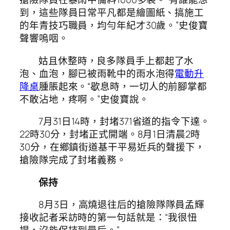
到，這些隊員日常平凡都是繪圖紙、搞施工
的年青技巧職員，均勻年紀才30歲。”史俊寶
聲響嗚咽。
姑且休整時，良多隊員手上都起了水
泡、血泡，腳已被雨靴中的雨水泡得
電動升
降桌
腫脹起來。“歇息時，一切人的前腳掌都
不敢沾地，疼啊。”史俊寶說。
7月31日14時，封堵371省道的指令下達。
22時30分，封堵正式開端。8月1日清晨2時
30分，在鄉鎮街道基干平易近兵的聲援下，
搶險隊完成了封堵義務。
保持
8月3日，高燒退往后的搶險隊隊員孟輝
接收記者采訪時的第一句話就是：“我很忸