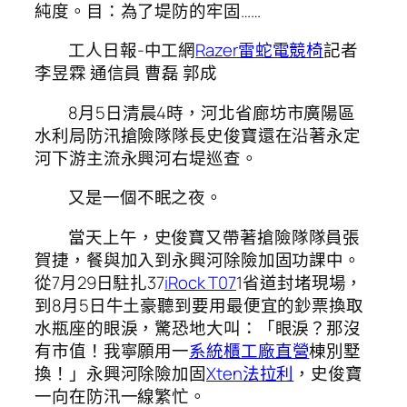
純度。目：為了堤防的牢固……
工人日報-中工網
Razer雷蛇電競椅
記者
李昱霖 通信員 曹磊 郭成
8月5日清晨4時，河北省廊坊市廣陽區
水利局防汛搶險隊隊長史俊寶還在沿著永定
河下游主流永興河右堤巡查。
又是一個不眠之夜。
當天上午，史俊寶又帶著搶險隊隊員張
賀捷，餐與加入到永興河除險加固功課中。
從7月29日駐扎37
iRock T07
1省道封堵現場，
到8月5日牛土豪聽到要用最便宜的鈔票換取
水瓶座的眼淚，驚恐地大叫：「眼淚？那沒
有市值！我寧願用一
系統櫃工廠直營
棟別墅
換！」永興河除險加固
Xten法拉利
，史俊寶
一向在防汛一線繁忙。