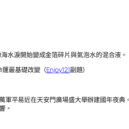
的海水淚開始變成金箔碎片與氣泡水的混合液。
命運最基礎改變（
Enjoy121
副題）
30萬軍平易近在天安門廣場盛大舉辦建國年夜典
8響。