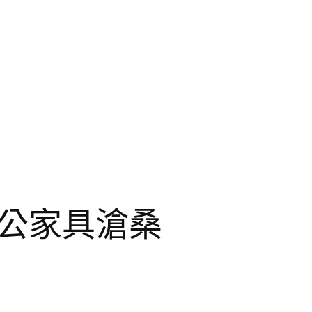
公家具滄桑