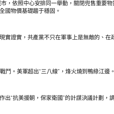
市，依照中心安排同一舉動，關閉兜售重要物質
，全國物價基礎趨于穩固。
現實證實，共產黨不只在軍事上是無敵的、在
戰鬥。美軍超出“三八線”，烽火燒到鴨綠江邊
出“抗美援朝，保家衛國”的計謀決議計劃，