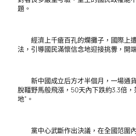
題。
經濟上千瘡百孔的爛攤子，國際上遭受
法，引導國民滿懷信念地迎接挑釁，開
新中國成立后方才半個月，一場通貨收縮
脫韁野馬般飛漲，50天內下跌約3.3
地”。
黨中心武斷作出決議，在全國范圍內