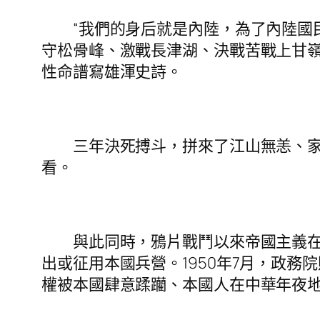
“我們的身后就是內陸，為了內陸國民
守松骨峰、激戰長津湖、決戰苦戰上甘
性命譜寫雄渾史詩。
三年決死搏斗，拼來了江山無恙、家國
看。
與此同時，鴉片戰鬥以來帝國主義在中國
出或征用本國兵營。1950年7月，政
權被本國肆意蹂躪、本國人在中華年夜