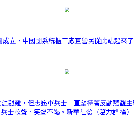
和國成立，中國國
系統櫃工廠直營
民從此站起來了
生涯艱難，但志愿軍兵士一直堅持著反動悲觀主
兵士歌聲、笑聲不竭。新華社發（葛力群 攝）