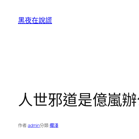
跳
至
黑夜在說謊
主
要
內
容
人世邪道是億嵐辦
作者:
admin
分類:
擱淺