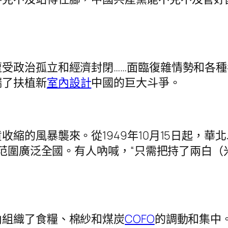
政治孤立和經濟封閉……面臨復雜情勢和各種
端了扶植新
室內設計
中國的巨大斗爭。
的風暴襲來。從1949年10月15日起，華
倍，范圍廣泛全國。有人吶喊，“只需把持了兩白
組織了食糧、棉紗和煤炭
COFO
的調動和集中。