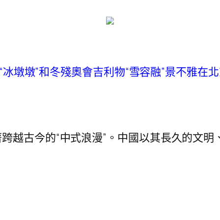
奧會“冰墩墩”和冬殘奧會吉利物“雪容融”景不雅
跨越古今的“中式浪漫”。中國以其長久的文明
。