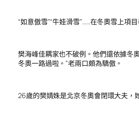
“如意傲雪”“牛娃滑雪”……在冬奧雪
樊海峰佳耦家也不破例。他們還依據冬奧
冬奧一路過啦。”老兩口頗為驕傲。
26歲的樊婧姝是北京冬奧會閉環大夫，