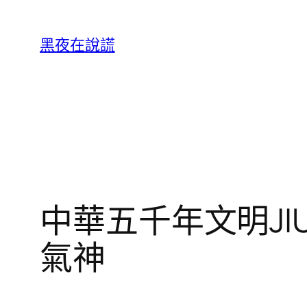
跳
至
黑夜在說謊
主
要
內
容
中華五千年文明JI
氣神