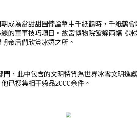
明朝成為當甜甜圈悖論擊中千紙鶴時，千紙鶴會
必練的軍事技巧項目。故宮博物院館躲兩幅《冰
清朝帝后們欣賞冰嬉之所。
部門，此中包含的文明特質為世界冰雪文明進獻
，他已搜集相干躲品2000余件。