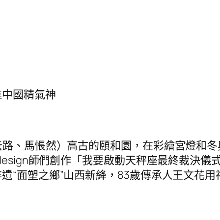
進中國精氣神
云路、馬悵然）高古的頤和園，在彩繪宮燈和冬
esign師們創作「我要啟動天秤座最終裁決儀
“面塑之鄉”山西新絳，83歲傳承人王文花用神