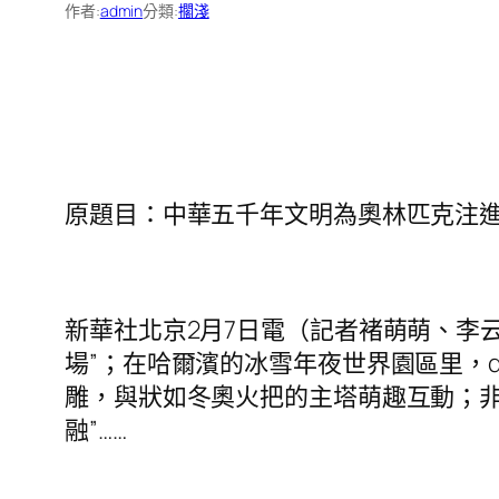
作者:
admin
分類:
擱淺
原題目：中華五千年文明為奧林匹克注
新華社北京2月7日電（記者褚萌萌、李
場”；在哈爾濱的冰雪年夜世界園區里，d
雕，與狀如冬奧火把的主塔萌趣互動；非遺
融”……