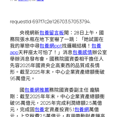
requestId:697f7c2e126703.57053794.
央視網新
包養留言板
聞：28日上午，國
務院張水瓶在地下室嚇了一跳：「她試圖在
我的單戀中尋
包養網ppt
找邏輯結構！
包養
app
天秤座太可怕了！」消息
包養感情
辦公室
舉辦消息發布會，國務院國資委相干擔任人
先容2025年國資央企高東西的品質成長情
形。截至2025年末，中心企業資產總額衝破
95萬億元。
國
包養網推薦
務院國資委副主任 龐驍
剛：截至2025年年末，中心企業資產總額衝
破95萬億元，2025年完成利潤總額2.5萬億
元，完成固
包養
定資產投資5.1
包養網
萬億
元，上交稅費2.5萬億元，有用帶動財產鏈高