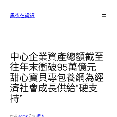
跳
至
黑夜在說謊
主
要
內
容
中心企業資產總額截至
往年末衝破95萬億元
甜心寶貝專包養網為經
濟社會成長供給“硬支
持”
作者:
admin
分類:
擱淺