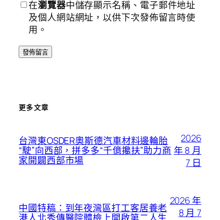
在
瀏覽器
中儲存顯示名稱、電子郵件地址
及個人網站網址，以供下次發佈留言時使
用。
更多文章
2026
台灣東OSDER奧斯德汽車材料邊輪胎
年 8 月
“駛”向西部，拼多多“千億攙扶”助力商
家開闢西部市場
7 日
2026 年
中國特稿：到年夜灣區打工客居養老
8 月 7
港人北秀傳醫院體檢上開啟第二人生