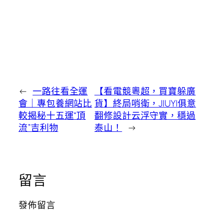
←
一路往看全運
【看電競粵超，買寶躲廣
會｜專包養網站比
貨】終局哨衛，JIUYI俱意
較揭秘十五運“頂
翻修設計云浮守實，穩過
流”吉利物
泰山！
→
留言
發佈留言