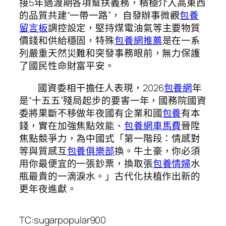
接5年過渡期各項幫扶義務，積極介入高東西
的品質共建“一帶一路”， 自發辦事微觀
包養
留言板
調控設定，堅持煤電油氣等主要物質
價錢和供給穩固，特殊
包養網推薦
是在一系
列嚴重天然災難和突發事務眼前，無力保護
了國民性命財富平安。
國資委相干擔任人表現，2026
包養網
年
是“十五五”殘局起步的要害一年，國務院國資
委將果斷不移做年夜國有企業和國
包養
有本
錢，實在加強焦點效能、
包養網車馬費
晉陞
焦點競爭力，為中國式「第一階段：情感對
等與質感互
包養俱樂部
換。牛土豪，你必須
用你最便宜的一張鈔票，換取張
包養情婦
水
瓶最貴的一滴淚水。」古代化扶植作出新的
更年夜進獻。
TC:sugarpopular900