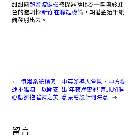
甜甜圈
超音波健檢
被機器轉化為一團團彩虹
色的邏輯悖
新竹 在職體檢
論，朝著金箔千紙
鶴發射出去。
←
億嵐系統櫃奧
中英領導人會見，中方提
運不雅瀾｜以開安
出“年夜歷史觀”有JIUYI俱
心態擁抱體育之美
意豪宅設計何深意
→
留言