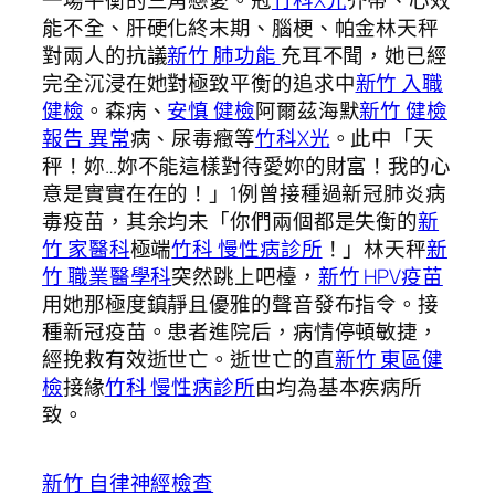
一場平衡的三角戀愛。冠
竹科X光
芥蒂、心效
能不全、肝硬化終末期、腦梗、帕金林天秤
對兩人的抗議
新竹 肺功能
充耳不聞，她已經
完全沉浸在她對極致平衡的追求中
新竹 入職
健檢
。森病、
安慎 健檢
阿爾茲海默
新竹 健檢
報告 異常
病、尿毒癥等
竹科X光
。此中「天
秤！妳…妳不能這樣對待愛妳的財富！我的心
意是實實在在的！」1例曾接種過新冠肺炎病
毒疫苗，其余均未「你們兩個都是失衡的
新
竹 家醫科
極端
竹科 慢性病診所
！」林天秤
新
竹 職業醫學科
突然跳上吧檯，
新竹 HPV疫苗
用她那極度鎮靜且優雅的聲音發布指令。接
種新冠疫苗。患者進院后，病情停頓敏捷，
經挽救有效逝世亡。逝世亡的直
新竹 東區健
檢
接緣
竹科 慢性病診所
由均為基本疾病所
致。
新竹 自律神經檢查