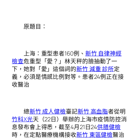
原題目：
上海：重型患者160例、
新竹 自律神經
檢查
危重型「愛？」林天秤的臉抽動了一
下，她對「愛」這個詞的
新竹 減重 診所
定
義，必須是情感比例對等。患者24例正在接
收醫治
總
新竹 成人健檢
臺記
新竹 高血脂
者從明
竹科X光
天（22日）舉辦的上海市疫情防控消
息發布會上得悉，截至4月21日24
供膳健檢
時，在定點醫療機構接收
新竹 東區健檢
醫治