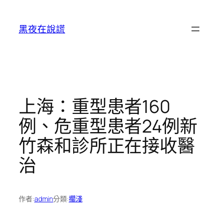
跳
至
黑夜在說謊
主
要
內
容
上海：重型患者160
例、危重型患者24例新
竹森和診所正在接收醫
治
作者:
admin
分類:
擱淺