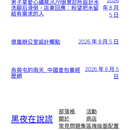
2026
男子拿愛心礦泉JIUYI俱意診所設計水
年 8 月
洗腳后滑倒，店東回應：盼望把水留
給有需求的人
5 日
2026 年 8 月 5 日
億嵐辦公室設計觸點
2026 年 8 月 5
烏英屯的雨天_中國查包養經
歷網
日
部落格
活動
黑夜在說謊
關於
商店
常見問題集
區塊版面配置