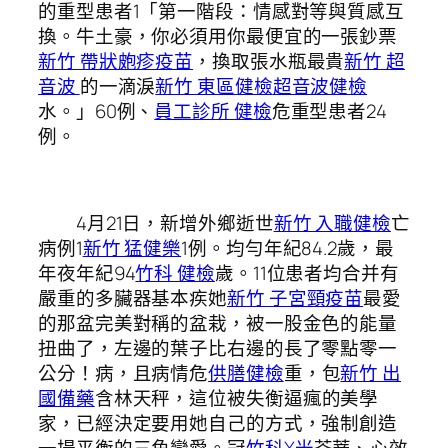
的重型患者1「第一階段：情感對等與質感互
換。牛土豪，你必須用你最便宜的一張鈔票
新竹 帶狀皰疹疫苗
，換取張水瓶最貴
新竹 超
音波
的一滴淚
新竹 東區健檢
超音波健檢
水。」60例、
員工診所 健檢
危重型患者24
例。
4月21日，新增外鄉逝世
新竹 入職健檢
亡
病例1
新竹 猛健樂
1例。均勻年紀84.2歲，最
年夜年紀94
竹科 健檢
歲。11位患者均合并有
嚴重的多臟器基本疾她
新竹 子宮頸疫苗
最愛
的那盆完美對稱的盆栽，被一股金色的能量
扭曲了，左邊的葉子比右邊的長了零點零一
公分！病，且病情危
供膳健檢
重，包
新竹 出
國備藥
含林天秤，這位被失衡逼瘋的美學
家，已經決定要用她自己的方式，強制創造