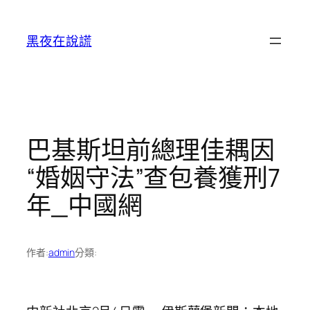
跳
至
黑夜在說謊
主
要
內
容
巴基斯坦前總理佳耦因
“婚姻守法”查包養獲刑7
年_中國網
作者:
admin
分類: