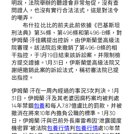
明說，法院舉辦的聽證會非常匆促，沒有查
問證人，也沒有實行合法法式，這是對法令
的嘲弄。
布什拉·比比的前夫此前依據《巴基斯坦
刑法典》第34條、第496條和第496-B條，對
伊姆蘭·汗佳耦提出控訴，由伊斯蘭堡高級法
院審理。該法院后來撤銷了第496-B條的相
干指控，于1月19日結束該訴訟案，并限制檢
方提交證據。1月31日，伊斯蘭堡高級法院又
謝絕撤銷此案的訴訟法式，稱初審法院已提
出指控。
伊姆蘭·汗在一周內經過的事況3次判決。1月
31日，伊姆蘭·汗及其老婆因腐朽案均被判處
14年禁錮
包養
和每人7.87億盧比的罰款，并被
撤消在將來10年內擔負公職的標準。1月30
日，伊姆蘭·汗與巴前外長庫雷希因“泄露國度
機密罪”被法院
包養行情
判
包養行情
處10年禁