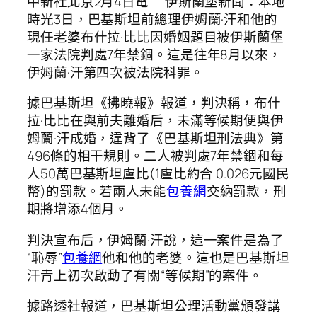
中新社北京2月4日電 伊斯蘭堡新聞：本地
時光3日，巴基斯坦前總理伊姆蘭·汗和他的
現任老婆布什拉·比比因婚姻題目被伊斯蘭堡
一家法院判處7年禁錮。這是往年8月以來，
伊姆蘭·汗第四次被法院科罪。
據巴基斯坦《拂曉報》報道，判決稱，布什
拉·比比在與前夫離婚后，未滿等候期便與伊
姆蘭·汗成婚，違背了《巴基斯坦刑法典》第
496條的相干規則。二人被判處7年禁錮和每
人50萬巴基斯坦盧比(1盧比約合 0.026元國民
幣)的罰款。若兩人未能
包養網
交納罰款，刑
期將增添4個月。
判決宣布后，伊姆蘭·汗說，這一案件是為了
“恥辱”
包養網
他和他的老婆。這也是巴基斯坦
汗青上初次啟動了有關“等候期”的案件。
據路透社報道，巴基斯坦公理活動黨頒發講