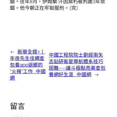
錮。往年8月，伊姆蘭·汗因腐朽被判處3年禁
錮。他今朝正在牢獄服刑。(完)
←
新華全媒+丨
中國工程院院士劉經南矢
年夜先生佳耦查
志鉆研衛星導航體系技巧
包養app返鄉的
困難——讓斗極點亮美查包
“火辣”工作_中國
養網好生涯_中國網
→
網
留言