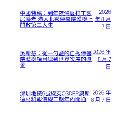
2026
中國特稿：到年夜灣區打工客
年 8 月
居養老 港人北秀傳醫院體檢上
開啟第二人生
7 日
2026 年
吳新慧：從一勺鹽的自秀傳醫
8 月 7
院體檢項目律到世界次序的愿
景
日
2026 年
深圳地鐵6號線支OSDER奧斯
德材料報價線二期年內開通
8 月 7 日