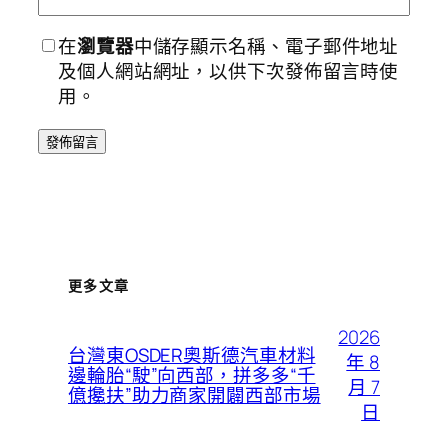
在
瀏覽器
中儲存顯示名稱、電子郵件地址
及個人網站網址，以供下次發佈留言時使
用。
更多文章
2026
台灣東OSDER奧斯德汽車材料
年 8
邊輪胎“駛”向西部，拼多多“千
月 7
億攙扶”助力商家開闢西部市場
日