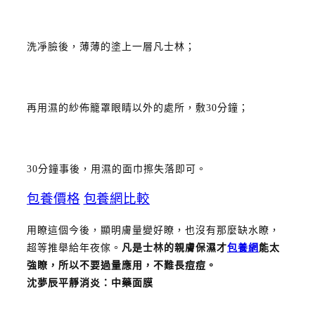
洗凈臉後，薄薄的塗上一層凡士林；
再用濕的紗佈籠罩眼睛以外的處所，敷30分鐘；
30分鐘事後，用濕的面巾擦失落即可。
包養價格
包養網比較
用瞭這個今後，顯明膚量變好瞭，也沒有那麼缺水瞭，
超等推舉給年夜傢。
凡是士林的親膚保濕才
包養網
能太
強瞭，所以不要過量應用，不難長痘痘。
沈夢辰平靜消炎：
中藥面膜