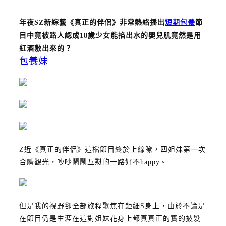
年夜SZ新綜藝《真正的伴侶》非常熱絡播出
短期包養
節
目中竟被路人認成18歲少女
能掐出水的嬰兒肌
竟然是用
紅酒敷出來的？
包養妹
Z近《真正的伴侶》這檔節目終於上線瞭，四姐妹第一次
合體觀光，吵吵鬧鬧互懟的一路好不happy。
但是我的視野卻全部旅程聚焦在鉅細S身上，由於不論是
在節目仍是生涯在這對姐妹花身上都真真正的實的披髮