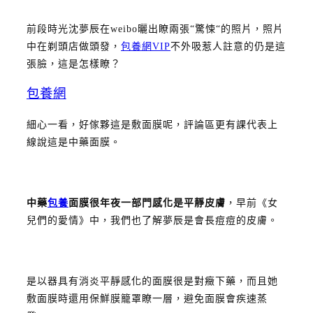
前段時光沈夢辰在weibo曬出瞭兩張“驚悚“的照片，照片
中在剃頭店做頭發，
包養網VIP
不外吸惹人註意的仍是這
張臉，這是怎樣瞭？
包養網
細心一看，好傢夥這是敷面膜呢，評論區更有課代表上
線說這是中藥面膜。
中藥
包養
面膜很年夜一部門感化是平靜皮膚
，早前《女
兒們的愛情》中，我們也了解夢辰是會長痘痘的皮膚。
是以器具有消炎平靜感化的面膜很是對癥下藥，而且她
敷面膜時還用保鮮膜籠罩瞭一層，避免面膜會疾速蒸