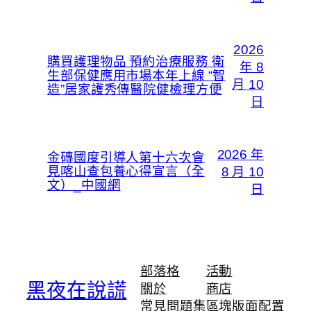
2026
購買護理物品 預約治療服務 衛
年 8
生部保健應用市場本年上線 “智
月 10
造”居家護秀傳醫院健檢理方便
日
2026 年
金磚國度引導人第十六次會
見喀山查包養心得宣言（全
8 月 10
文）_中國網
日
部落格
活動
黑夜在說謊
關於
商店
常見問題集
區塊版面配置