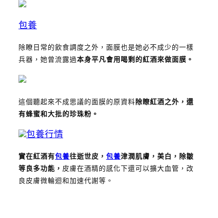
包養
除瞭日常的飲食調度之外，面膜也是她必不成少的一樣
兵器，她曾流露過
本身平凡會用喝剩的紅酒來做面膜。
這個聽起來不成思議的面膜的原資料
除瞭紅酒之外，還
有蜂蜜和大批的珍珠粉。
包養行情
實在紅酒有
包養
往逝世皮，
包養
津潤肌膚，美白，除皺
等良多功能，
皮膚在酒精的感化下還可以擴大血管，改
良皮膚微輪迴和加速代謝等。