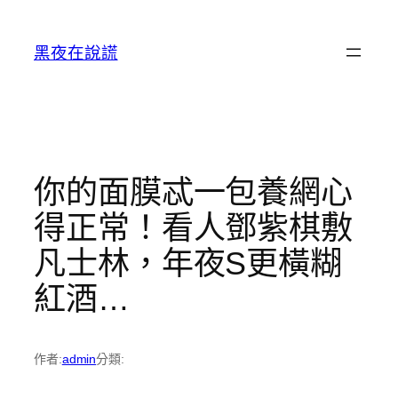
跳
至
黑夜在說謊
主
要
內
容
你的面膜忒一包養網心
得正常！看人鄧紫棋敷
凡士林，年夜S更橫糊
紅酒…
作者:
admin
分類: