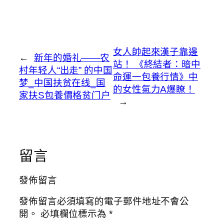
女人帥起來漢子靠邊
←
新年的婚礼——农
站！ 《終結者：暗中
村年轻人“出走” 的中国
命運一包養行情》中
梦_中国扶贫在线_国
的女性氣力A爆瞭！
家扶S包養價格贫门户
→
留言
發佈留言
發佈留言必須填寫的電子郵件地址不會公
開。
必填欄位標示為
*