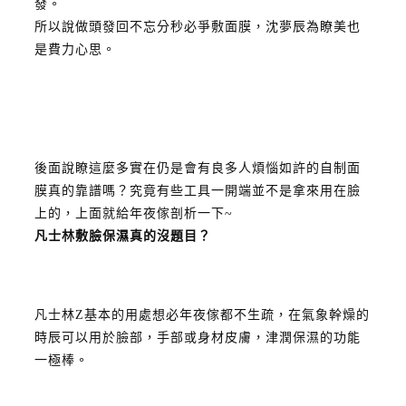
發。
所以說做頭發回不忘分秒必爭敷面膜，沈夢辰為瞭美也
是費力心思。
後面說瞭這麼多實在仍是會有良多人煩惱如許的自制面
膜真的靠譜嗎？
究竟有些工具一開端並不是拿來用在臉
上的，上面就給年夜傢剖析一下~
凡士林敷臉保濕
真的沒題目？
凡士林Z基本的用處想必年夜傢都不生疏，在氣象幹燥的
時辰可以用於臉部，手部或身材皮膚，津潤保濕的功能
一極棒。