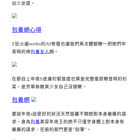
出少女感。
包養網心得
Z近火遍weibo的AI修復也讓我們再次體驗瞭一把她們年
青時的神
包養女人
顏。
在節目上年夜S皮膚的緊致度也算是完整復原瞭昔時的杉
菜，是芳華無敵美少女自己沒錯瞭。
包養網
要說年夜s這麼好的狀況天然是離不開她對本身嚴厲的請
求，身為
包養
美容年夜王的她不只僅字身體上對本身有
嚴厲的請求，在臉的部門更是”刻薄”。