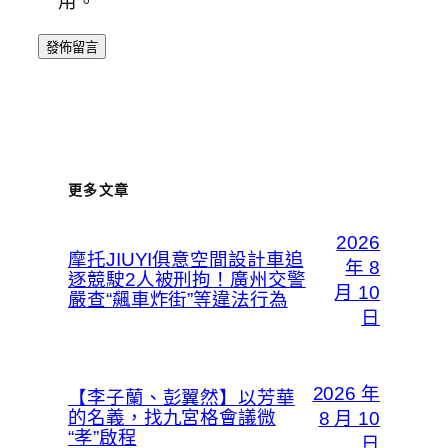
用。
更多文章
2026
摩托JIUYI俱意空間設計車追
年 8
逐競駛2人被刑拘！廣州交警
月 10
嚴查“飆車炸街”等違法行為
日
2026 年
【李子蘭、彭翼然】以芳華
的名義，找九宮格會議微
8 月 10
“孝”啟程
日