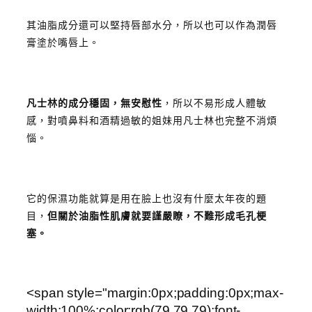
其油脂成分還可以堅持唇部水分，所以也可以作為潤唇
膏塗於嘴唇上。
凡士林的成分穩固，無安慰性
，所以不易形成人體敏
感，對噴鼻料和酒精過敏的姐妹用凡士林也完整不消煩
惱。
它的保濕功能就算是用在臉上也沒有什麼太年夜的題
目，
但關於油脂性肌膚就要謹嚴瞭，不難形成毛孔梗
塞。
<span style="margin:0px;padding:0px;max-
width:100%;color:rgb(79,79,79);font-