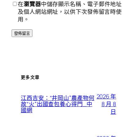
在
瀏覽器
中儲存顯示名稱、電子郵件地址
及個人網站網址，以供下次發佈留言時使
用。
更多文章
2026 年
江西吉安：“井岡山”農產物何
8 月 8
故“火”出國查包養心得門_中
國網
日