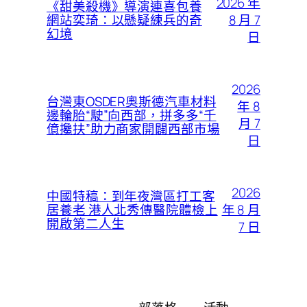
2026 年
《甜美殺機》導演連喜包養
8 月 7
網站奕琦：以懸疑練兵的奇
幻境
日
2026
台灣東OSDER奧斯德汽車材料
年 8
邊輪胎“駛”向西部，拼多多“千
月 7
億攙扶”助力商家開闢西部市場
日
2026
中國特稿：到年夜灣區打工客
年 8 月
居養老 港人北秀傳醫院體檢上
開啟第二人生
7 日