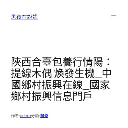
跳
至
黑夜在說謊
主
要
內
容
陜西合臺包養行情陽：
提線木偶 煥發生機_中
國鄉村振興在線_國家
鄉村振興信息門戶
作者:
admin
分類:
擱淺