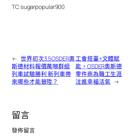
TC:sugarpopular900
←
世界初次3.5OSDER奧
工會搭臺+文體賦
斯德材料報價萬噸群組
能，OSDER奧斯德
列車試驗勝利 新列車帶
零件商為職工生涯
來哪些才能晉陞？
注進幸福活氣
→
留言
發佈留言