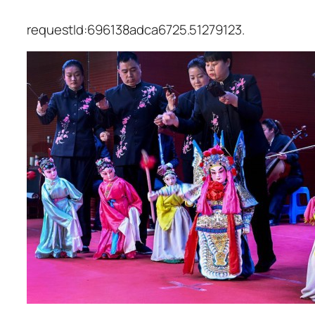
requestId:696138adca6725.51279123.