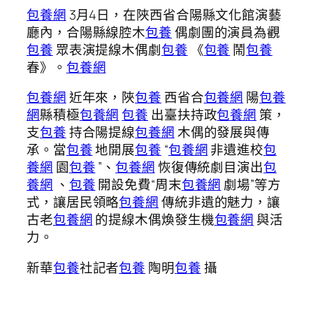
包養網
3月4日，在陜西省合陽縣文化館演藝
廳內，合陽縣線腔木
包養
偶劇團的演員為觀
包養
眾表演提線木偶劇
包養
《
包養
鬧
包養
春》。
包養網
包養網
近年來，陜
包養
西省合
包養網
陽
包養
網
縣積極
包養網
包養
出臺扶持政
包養網
策，
支
包養
持合陽提線
包養網
木偶的發展與傳
承。當
包養
地開展
包養
“
包養網
非遺進校
包
養網
園
包養
”、
包養網
恢復傳統劇目演出
包
養網
、
包養
開設免費“周末
包養網
劇場”等方
式，讓居民領略
包養網
傳統非遺的魅力，讓
古老
包養網
的提線木偶煥發生機
包養網
與活
力。
新華
包養
社記者
包養
陶明
包養
攝