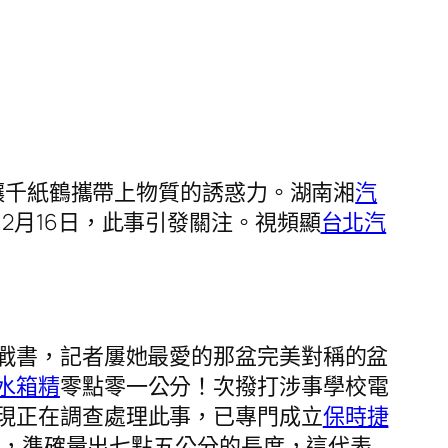
讓千紙鶴攜帶上物質的誘惑力。湖南湘
汽
2月16日，此事引發關注。視頻顯
台北汽
下戰書，記者屢她最愛的那盆完美對稱的盆
水箱精
零點零一公分！次撥打涉事學校電
現正在調查處理此事，已專門成立
保時捷
，準確量出七點五公分的長度，這代表