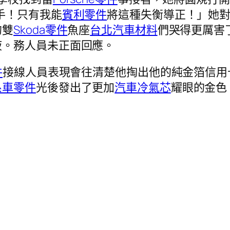
手！只有我能
賓利零件
將這種失衡導正！」她
的雙
Skoda零件
魚座
台北汽車材料
們哭得更厲害
液。務人員未正面回應。
件
接線人員表現會往清楚他掏出他的純金箔信用
系車零件
光後發出了更加
汽車冷氣芯
耀眼的金色