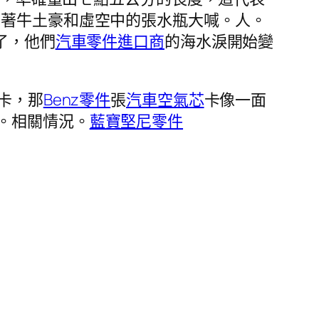
對著牛土豪和虛空中的張水瓶大喊。人。
了，他們
汽車零件進口商
的海水淚開始變
卡，那
Benz零件
張
汽車空氣芯
卡像一面
。相關情況。
藍寶堅尼零件