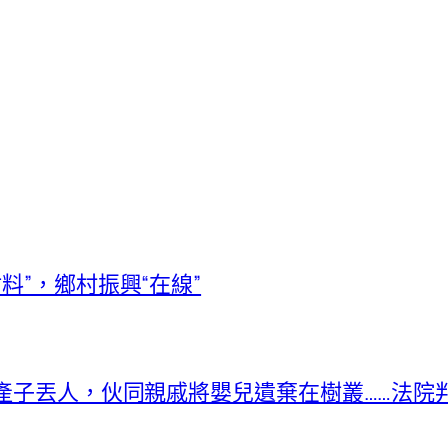
料”，鄉村振興“在線”
未婚產子丟人，伙同親戚將嬰兒遺棄在樹叢……法院