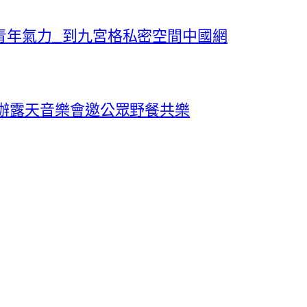
青年氣力_到九宮格私密空間中國網
首辦露天音樂會邀公眾野餐共樂