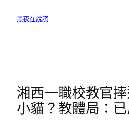
跳
至
黑夜在說謊
主
要
內
容
湘西一職校教官摔
小貓？教體局：已