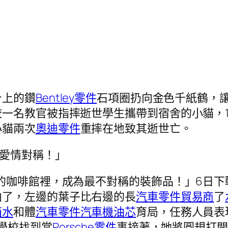
身上的鑽
Bentley零件
石項圈扔向金色千紙鶴，
一名教官被指摔逝世學生攜帶到宿舍的小貓，1
小貓兩次
奧迪零件
重摔在地致其逝世亡。
愛情對稱！」
的咖啡館裡，成為最不對稱的裝飾品！」6日
曲了，左邊的葉子比右邊的長
汽車零件貿易商
了
箱水
和體
汽車零件
汽車機油芯
育局，任務人員表
學校找到當
Porsche零件
事接著，她將圓規打開