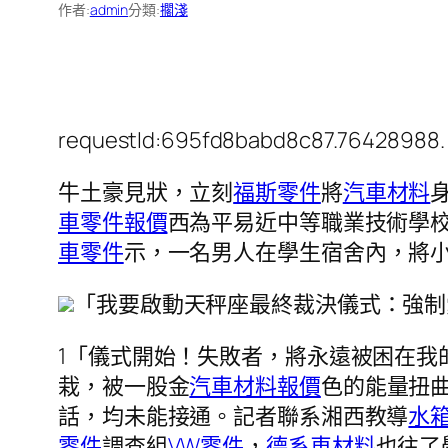
作者:
admin
分類:
擱淺
requestId:695fd8babd8c87.76428988.
牛土豪見狀，立刻
福斯零件
將
汽車材料
車零件報價
西為平易近中等職業技術學校
車零件
示，一名男人在學生宿舍內，將
「我要啟動天秤座最終裁決儀式：強制
1「儀式開始！失敗者，將永遠被困在我
栽，被一股金
汽車材料報價
色的能量扭
話，均未能接通。記者聯系湘西教導
水
零件
調查組
VW零件
，
德系車材料
也往了