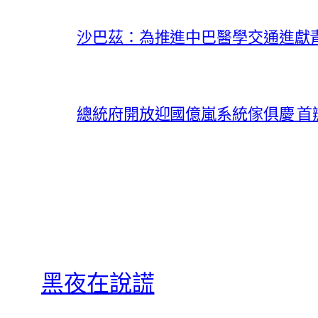
沙巴茲：為推進中巴醫學交通進獻
總統府開放迎國億嵐系統傢俱慶 
黑夜在說謊