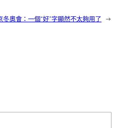
冬奧會：一個“好”字顯然不太夠用了
→