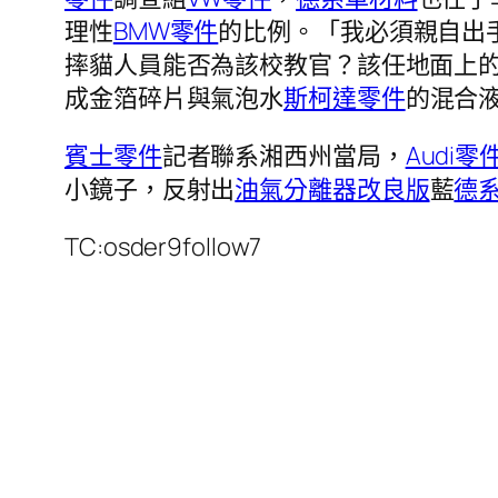
理性
BMW零件
的比例。「我必須親自出
摔貓人員能否為該校教官？該任地面上
成金箔碎片與氣泡水
斯柯達零件
的混合
賓士零件
記者聯系湘西州當局，
Audi零
小鏡子，反射出
油氣分離器改良版
藍
德
TC:osder9follow7