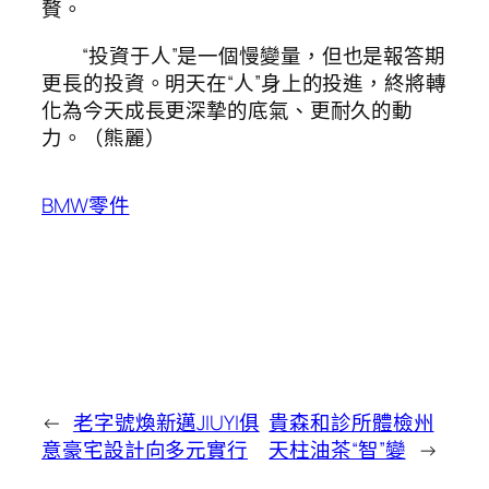
贅。
“投資于人”是一個慢變量，但也是報答期
更長的投資。明天在“人”身上的投進，終將轉
化為今天成長更深摯的底氣、更耐久的動
力。（熊麗）
BMW零件
←
老字號煥新邁JIUYI俱
貴森和診所體檢州
意豪宅設計向多元實行
天柱油茶“智”變
→