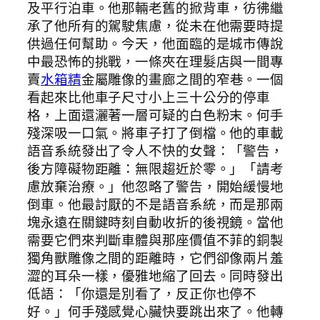
及平行泊車。他那輛老舊的掀背車，彷彿繼
承了他所有的駕駛焦慮，從未在他需要時提
供過任何幫助。今天，他面臨的是城市傳說
中最恐怖的挑戰，一條夾在理髮店與一間專
賣
水箱精
金屬雕像的畫廊之間的窄巷。一個
看起來比他車子尺寸小上三十公分的停車
格，上面還灑著一層可疑的白色粉末。何手
殘深吸一口氣。將車子打了倒檔。他的車載
語音系統發出了令人不快的女聲：「警告，
後方障礙物距離：無限趨近於零。」「請考
慮放棄治療。」他忽略了警告，開始緩慢地
倒車。他最討厭的不是語音系統，而是那兩
塊永遠在關鍵時刻自動收折的後視鏡。當他
需要它們來判斷車體與那座價值不菲的銅製
獨角獸雕像之間的距離時，它們卻像兩片羞
澀的耳朵一樣，優雅地縮了回去。同時發出
低語：「你還是別看了，反正你也停不
好。」何手殘感覺心臟快要跳出來了。他轉