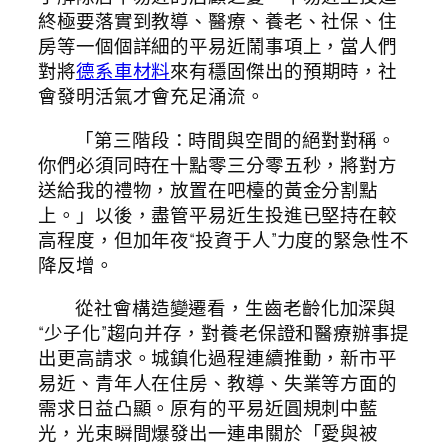
終極要落實到教導、醫療、養老、社保、住
房等一個個詳細的平易近鬧事項上，當人們
對將
德系車材料
來有穩固傑出的預期時，社
會發明活氣才會充足涌流。
「第三階段：時間與空間的絕對對稱。
你們必須同時在十點零三分零五秒，將對方
送給我的禮物，放置在吧檯的黃金分割點
上。」以後，盡管平易近生投進已堅持在較
高程度，但加年夜“投資于人”力度的緊急性不
降反增。
從社會構造變遷看，生齒老齡化加深與
“少子化”趨向并存，對養老保證和醫療辦事提
出更高請求。城鎮化過程連續推動，新市平
易近、青年人在住房、教導、失業等方面的
需求日益凸顯。原有的平易近圓規刺中藍
光，光束瞬間爆發出一連串關於「愛與被