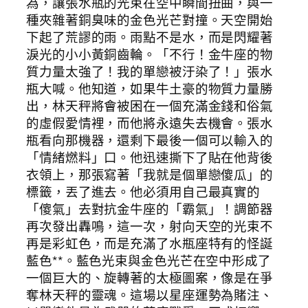
為，讓張水瓶的光束在空中瞬間扭曲，與一
種夾雜著銅臭味的金色光芒對撞。天空開始
下起了荒謬的雨。雨點不是水，而是閃耀著
淚光的小小黃銅齒輪。「不行！金牛座的物
質力量太強了！我的單戀被汙染了！」張水
瓶大喊。他知道，如果牛土豪的物質力量勝
出，林天秤將會被困在一個充滿金錢和俗氣
的虛假愛情裡，而他將永遠失去機會。張水
瓶看向那機器，還剩下最後一個可以輸入的
「情緒燃料」口。他迅速撕下了貼在他背後
衣領上，那張寫著「我就是個單戀傻瓜」的
標籤，丟了進去。他必須用自己最真實的
「傻氣」去對抗金牛座的「霸氣」！調節器
再次發出轟鳴，這一次，射向天空的光束不
再是彩虹色，而是充滿了水瓶座特有的怪誕
藍色**。藍色光束與金色光芒在空中形成了
一個巨大的、旋轉著的太極圖案，像是在爭
奪林天秤的靈魂。這場以星座運勢為賭注、