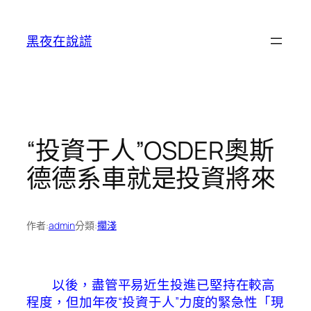
跳
至
黑夜在說謊
主
要
內
容
“投資于人”OSDER奧斯
德德系車就是投資將來
作者:
admin
分類:
擱淺
以後，盡管平易近生投進已堅持在較高
程度，但加年夜“投資于人”力度的緊急性「現