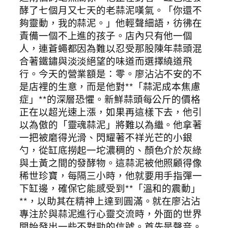
酵了七個月又七天的老蒜泥嘆氣。「你還不
夠靈動，我的蒜泥。」他輕聲細語，彷彿在
責備一個不上進的孩子。店內只有他一個
人，連蒼蠅都因為難以忍受那股陳年蒜頭混
合著鐵鏽與淡淡絕望的味道而選擇繞道飛
行。今天的營業額是：零。廖沾沾不安的不
是店裡的生意，而是他對**「蒜泥成本焦慮
症」**的深層恐懼。新鮮蒜頭每公斤的價格
正在以超光速上漲，如果再這樣下去，他引
以為傲的「靈魂蒜泥」將難以為繼。他拿著
一把被磨得光滑、閃耀著不祥光芒的小銀
勺，從缸底撈起一坨濃稠的、顏色介於灰綠
與土黃之間的發酵物。這蒜泥被他照顧得像
稀世珍寶，每隔三小時，他就要用手指彈一
下缸邊，確保它能感受到**「溫和的震動」
**，以助其在精神上達到圓滿。就在廖沾沾
專注於與蒜泥進行心靈交流時，外面的世界
開始發出一些不對勁的信號。首先是聲音。