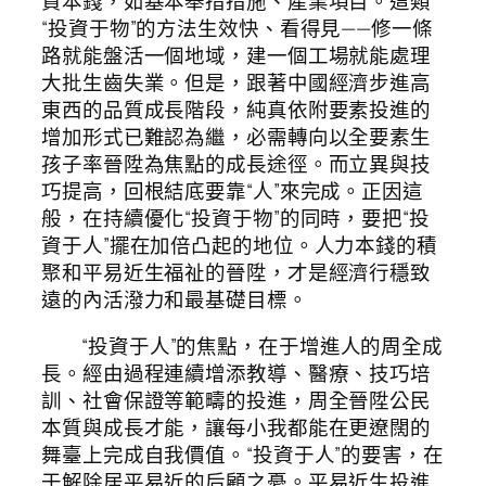
資本錢，如基本舉措措施、產業項目。這類
“投資于物”的方法生效快、看得見——修一條
路就能盤活一個地域，建一個工場就能處理
大批生齒失業。但是，跟著中國經濟步進高
東西的品質成長階段，純真依附要素投進的
增加形式已難認為繼，必需轉向以全要素生
孩子率晉陞為焦點的成長途徑。而立異與技
巧提高，回根結底要靠“人”來完成。正因這
般，在持續優化“投資于物”的同時，要把“投
資于人”擺在加倍凸起的地位。人力本錢的積
聚和平易近生福祉的晉陞，才是經濟行穩致
遠的內活潑力和最基礎目標。
“投資于人”的焦點，在于增進人的周全成
長。經由過程連續增添教導、醫療、技巧培
訓、社會保證等範疇的投進，周全晉陞公民
本質與成長才能，讓每小我都能在更遼闊的
舞臺上完成自我價值。“投資于人”的要害，在
于解除居平易近的后顧之憂。平易近生投進