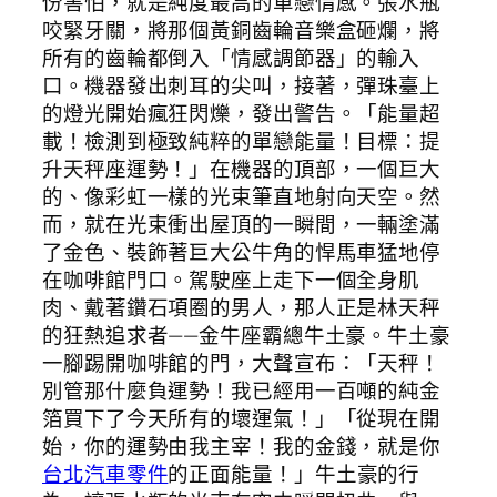
份害怕，就是純度最高的單戀情感。張水瓶
咬緊牙關，將那個黃銅齒輪音樂盒砸爛，將
所有的齒輪都倒入「情感調節器」的輸入
口。機器發出刺耳的尖叫，接著，彈珠臺上
的燈光開始瘋狂閃爍，發出警告。「能量超
載！檢測到極致純粹的單戀能量！目標：提
升天秤座運勢！」在機器的頂部，一個巨大
的、像彩虹一樣的光束筆直地射向天空。然
而，就在光束衝出屋頂的一瞬間，一輛塗滿
了金色、裝飾著巨大公牛角的悍馬車猛地停
在咖啡館門口。駕駛座上走下一個全身肌
肉、戴著鑽石項圈的男人，那人正是林天秤
的狂熱追求者——金牛座霸總牛土豪。牛土豪
一腳踢開咖啡館的門，大聲宣布：「天秤！
別管那什麼負運勢！我已經用一百噸的純金
箔買下了今天所有的壞運氣！」「從現在開
始，你的運勢由我主宰！我的金錢，就是你
台北汽車零件
的正面能量！」牛土豪的行