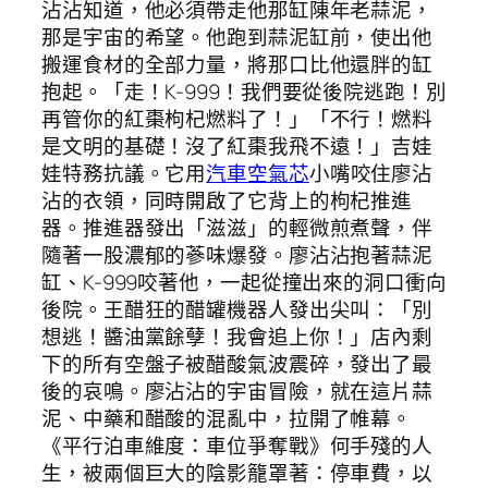
沾沾知道，他必須帶走他那缸陳年老蒜泥，
那是宇宙的希望。他跑到蒜泥缸前，使出他
搬運食材的全部力量，將那口比他還胖的缸
抱起。「走！K-999！我們要從後院逃跑！別
再管你的紅棗枸杞燃料了！」「不行！燃料
是文明的基礎！沒了紅棗我飛不遠！」吉娃
娃特務抗議。它用
汽車空氣芯
小嘴咬住廖沾
沾的衣領，同時開啟了它背上的枸杞推進
器。推進器發出「滋滋」的輕微煎煮聲，伴
隨著一股濃郁的蔘味爆發。廖沾沾抱著蒜泥
缸、K-999咬著他，一起從撞出來的洞口衝向
後院。王醋狂的醋罐機器人發出尖叫：「別
想逃！醬油黨餘孽！我會追上你！」店內剩
下的所有空盤子被醋酸氣波震碎，發出了最
後的哀鳴。廖沾沾的宇宙冒險，就在這片蒜
泥、中藥和醋酸的混亂中，拉開了帷幕。
《平行泊車維度：車位爭奪戰》何手殘的人
生，被兩個巨大的陰影籠罩著：停車費，以