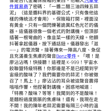
像是古代金屬保險箱的東西。他輸入
汽車零
件貿易商
了密碼：「一醬二醋三油四辣五蒜
泥」（這是醬料界的基礎公式，只有像他這
樣的傳統派才會用）。保險箱打開，裡面沒
有黃金，只有一個閃爍著詭異紅色光芒的儀
器。這儀器很像一個老式的對講機，但頂部
插著一根彎曲的、像韭菜一樣的天線。他顫
抖著拿起儀器，按下通話鈕。儀器發出「滋
——」的電流聲，接著傳來一陣高八度、急促
且充滿養生焦慮的聲音
Benz零件
。「喂！是
廖沾沾嗎！快接聽！這裡是 K-999！宇宙水
餃聯盟特級特務！你那邊是不是已經聞到宇
宙級的酸味了？我們需要你的蒜泥！你被徵
召了！馬上！」廖沾沾的耳朵被這聲音震得
嗡嗡作響，他捏著對講機，困惑地喊道：
「特務？酸味？等等！我聞到的不是酸味！
是麵粉過度膨脹的焦慮味！還有，我現在走
不開！我的陳年老蒜泥需要每隔三小時的溫