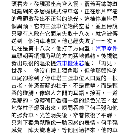
頭看去，發現那座高聳入雲、覆蓋著鏽跡斑
斑鐵網的多層機械式停車塔，正在那片窄巷
的盡頭散發出不正常的綠光。這棟停車塔是
個異類，它的三號車位始終空著，並且傳說
只要有人敢在它面前失敗十八次，就會被傳
送到一個泊車地獄。他已經失敗了十七次。
現在是第十八次。他打了方向盤，
汽車零件
車頭朝著銅獨角獸的方向猛地偏轉。後視鏡
發出最後的溫柔提
汽車機油芯
醒：「再見，
世界。」他沒有撞上獨角獸，但他那顫抖的
車尾卻擦到了停車塔三號車位入口處的一根
古老、佈滿苔蘚的柱子。不是撞擊，而是輕
柔的碰觸，像戀人之間的耳語。接著，一道
濃郁的、像薄荷口香糖一樣的綠色光芒。猛
地從柱子爆發出來，瞬間吞噬了何手殘和他
的掀背車。光芒消失後，窄巷恢復了平靜，
只剩下獨角獸雕像一臉困惑的表情。何手殘
感覺一陣天旋地轉，等他回過神來，他的車