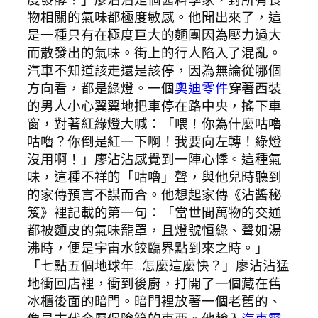
物相關的氣味都極度敏感。他聞出來了，這
是一種只有在極度巨大的麵團因為壓力過大
而散發出的氣味。街上的行人陷入了混亂。
汽車不知道該走還是該停，因為無論從哪個
方向看，都是綠燈。一個
奧迪零件
穿著西裝
的男人小心翼翼地把車停在路中央，搖下車
窗，對著紅綠燈大喊：「喂！你為什麼咕嚕
咕嚕？你倒是紅一下啊！我要向左轉！綠燈
沒用啊！」廖沾沾感覺到一陣心悸。這種氣
味，這種不祥的「咕嚕」聲，與他兒時聽到
的家傳預言不謀而合。他想起家傳《沾醬秘
笈》裡記載的第一句：「當世間萬物的交通
都被麵皮的氣味籠罩，且燈號恒綠、聲如湯
沸時，便是宇宙水餃臨界點到來之時。」
「七點五個地球年…怎麼這麼快？」廖沾沾猛
地衝回店裡，衝到後廚，打開了一個藏在舊
冰櫃後面的暗門。暗門裡放著一個老舊的、