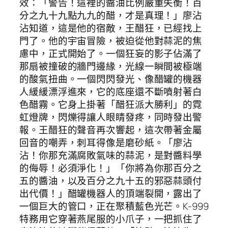
效：「警告！這裡的醬油比例嚴重失衡！百
分之九十九點九九的醋，才是真理！」廖沾
沾知道，這是他的宿敵，王醋狂，已經找上
門了。他的宇宙冒險，被迫從他對蒜泥的焦
慮中，正式開始了。一個狂妄的影子佔滿了
那扇被撞破的牆門邊緣，光線一瞬間被極端
的酸氣扭曲。一個閃閃發光、像醋罐的機器
人緩緩漂浮進來，它的底座還不斷噴射著白
色醋霧。它身上掛著「醋狂派大勝利」的霓
虹燈牌，閃爍得讓人眼睛發疼，同時發出警
報。王醋狂的聲音再次響起，這次帶著金屬
回音的嘲弄，刺耳得像是磨砂紙。「廖沾
沾！你那充滿腐敗氣味的蒜泥，是對醬料學
的侮辱！必須淨化！」「你將為你那百分之
五的醬油，以及百分之九十五的邪惡蒜頭付
出代價！」醋罐機器人的頂端裂開，露出了
一個巨大的管口，正在聚積藍色光芒。K-999
特務用它穿著燕尾服的小爪子，一把抓住了