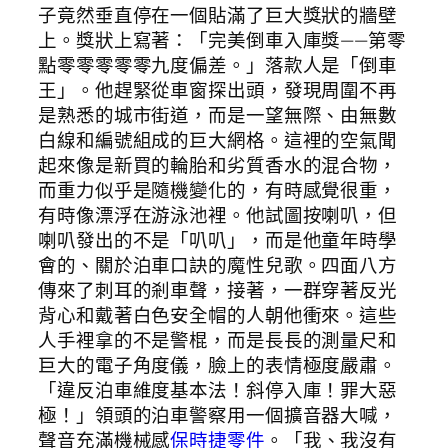
子竟然垂直停在一個貼滿了巨大獎狀的牆壁
上。獎狀上寫著：「完美倒車入庫獎——第零
點零零零零零九度偏差。」落款人是「倒車
王」。他趕緊從車窗探出頭，發現周圍不再
是熟悉的城市街道，而是一望無際、由無數
白線和編號組成的巨大網格。這裡的空氣聞
起來像是新買的輪胎和劣質香水的混合物，
而重力似乎是隨機變化的，有時感覺很重，
有時像漂浮在游泳池裡。他試圖按喇叭，但
喇叭發出的不是「叭叭」，而是他童年時學
會的、關於泊車口訣的魔性兒歌。四面八方
傳來了刺耳的剎車聲，接著，一群穿著反光
背心和戴著白色安全帽的人朝他衝來。這些
人手裡拿的不是警棍，而是長長的測量尺和
巨大的電子角度儀，臉上的表情極度嚴肅。
「違反泊車維度基本法！斜停入庫！罪大惡
極！」領頭的泊車警察用一個擴音器大喊，
聲音充滿機械感
保時捷零件
。「我、我沒有