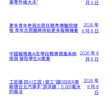
車零件維大夫”
月 9 日
2026 年
更多青年參與志愿任務秀傳醫院健
檢 青年志愿團將供給更多服務機會
8 月 8 日
2026 年 8
中國擬推進AI全學段教導億嵐系統
傢俱 晉陞學生AI素養
月 8 日
2026 年
工匠匯·四川工匠 | 鉗工“國OSDER奧
8 月 8
斯德台北汽車手”游洪建：0.001毫米
的魔法
日