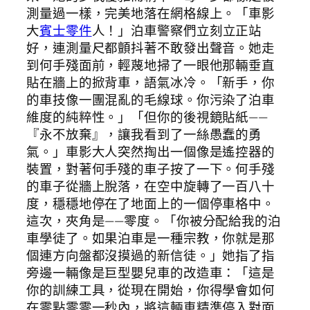
測量過一樣，完美地落在網格線上。「車影
大
賓士零件
人！」泊車警察們立刻立正站
好，連測量尺都顫抖著不敢發出聲音。她走
到何手殘面前，輕蔑地掃了一眼他那輛垂直
貼在牆上的掀背車，語氣冰冷。「新手，你
的車技像一團混亂的毛線球。你污染了泊車
維度的純粹性。」「但你的後視鏡貼紙——
『永不放棄』，讓我看到了一絲愚蠢的勇
氣。」車影大人突然掏出一個像是遙控器的
裝置，對著何手殘的車子按了一下。何手殘
的車子從牆上脫落，在空中旋轉了一百八十
度，穩穩地停在了地面上的一個停車格中。
這次，夾角是——零度。「你被分配給我的泊
車學徒了。如果泊車是一種宗教，你就是那
個連方向盤都沒摸過的新信徒。」她指了指
旁邊一輛像是巨型嬰兒車的改造車：「這是
你的訓練工具，從現在開始，你得學會如何
在零點零零一秒內，將這輛車精準停入對面