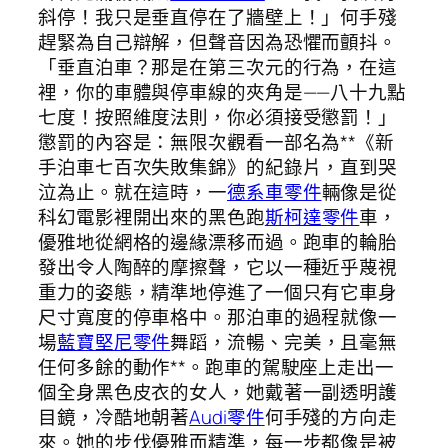
斜停！我只是垂直停在了牆壁上！」何手殘
趕緊為自己辯解，但聲音因為恐懼而顫抖。
「垂直泊車？那是在第三次元的行為，在這
裡，你的車體與停車線的夾角是——八十九點
七度！按照維度法則，你必須接受懲罰！」
懲罰的內容是：無限次觀看一部名為**《新
手泊車七百次失敗集錦》的紀錄片，直到哭
泣為止。就在這時，一
德系車零件
輛像是從
科幻電影裡開出來的黑色跑
斯柯達零件
車，
優雅地從網格的邊緣漂移而過。跑車的輪胎
發出令人陶醉的摩擦聲，它以一種近乎蔑視
重力的姿態，精準地停進了一個只有它車身
尺寸寬度的停車格中。那泊車的過程就像一
場
藍寶堅尼零件
舞蹈，流暢、完美，且毫無
任何多餘的動作**。跑車的駕駛座上走出一
個全身黑色皮衣的女人，她戴著一副透明護
目鏡，冷酷地朝著
Audi零件
何手殘的方向走
來。她的步伐優雅而精準，每一步都像是被