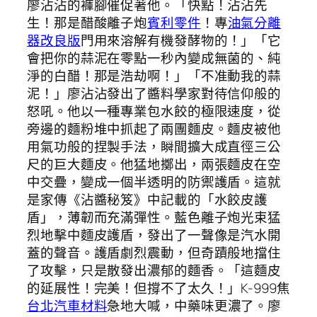
廖沾沾的褲腳催促著他。「快點！沾沾先
生！那是醋酸離子炮
賓利零件
！專
油氣分離
器改良版
門用來溶解有機發酵物的！」「它
會把你的蒜泥在零點一秒內變成無菌的、純
淨的白醋！那是浩劫啊！」「不准動我的蒜
泥！」廖沾沾發出了醬料學家對待信仰般的
怒吼。他以一種專業包水餃的極限速度，從
旁邊的麵粉堆中抓起了兩團麵皮。麵皮被他
用氣功般的捏製手法，瞬間擴大成直徑三公
尺的巨大麵皮。他猛地擲出，兩張麵皮在空
中交疊，變成一個半透明的防禦護盾。這就
是家傳《沾醬秘笈》中記載的「水餃皮護
盾」，薄韌而充滿彈性。藍色離子炮光束猛
烈地擊中麵皮護盾，發出了一聲像是汽水開
蓋的聲音。護盾劇烈震動，但奇蹟般地擋住
了攻擊，只是散發出濃郁的麵香。「這麵皮
的延展性！完美！但撐不了太久！」K-999焦
台北汽車材料
急地大喊，中藥味更濃了。廖