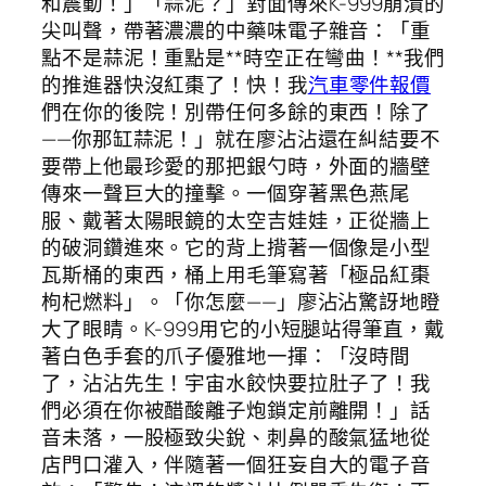
和震動！」「蒜泥？」對面傳來K-999崩潰的
尖叫聲，帶著濃濃的中藥味電子雜音：「重
點不是蒜泥！重點是**時空正在彎曲！**我們
的推進器快沒紅棗了！快！我
汽車零件報價
們在你的後院！別帶任何多餘的東西！除了
——你那缸蒜泥！」就在廖沾沾還在糾結要不
要帶上他最珍愛的那把銀勺時，外面的牆壁
傳來一聲巨大的撞擊。一個穿著黑色燕尾
服、戴著太陽眼鏡的太空吉娃娃，正從牆上
的破洞鑽進來。它的背上揹著一個像是小型
瓦斯桶的東西，桶上用毛筆寫著「極品紅棗
枸杞燃料」。「你怎麼——」廖沾沾驚訝地瞪
大了眼睛。K-999用它的小短腿站得筆直，戴
著白色手套的爪子優雅地一揮：「沒時間
了，沾沾先生！宇宙水餃快要拉肚子了！我
們必須在你被醋酸離子炮鎖定前離開！」話
音未落，一股極致尖銳、刺鼻的酸氣猛地從
店門口灌入，伴隨著一個狂妄自大的電子音