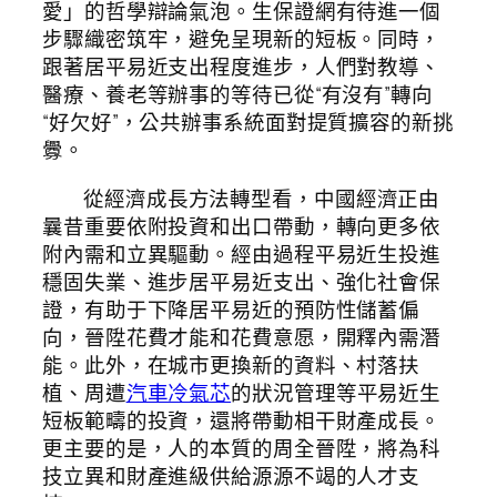
愛」的哲學辯論氣泡。生保證網有待進一個
步驟織密筑牢，避免呈現新的短板。同時，
跟著居平易近支出程度進步，人們對教導、
醫療、養老等辦事的等待已從“有沒有”轉向
“好欠好”，公共辦事系統面對提質擴容的新挑
釁。
從經濟成長方法轉型看，中國經濟正由
曩昔重要依附投資和出口帶動，轉向更多依
附內需和立異驅動。經由過程平易近生投進
穩固失業、進步居平易近支出、強化社會保
證，有助于下降居平易近的預防性儲蓄偏
向，晉陞花費才能和花費意愿，開釋內需潛
能。此外，在城市更換新的資料、村落扶
植、周遭
汽車冷氣芯
的狀況管理等平易近生
短板範疇的投資，還將帶動相干財產成長。
更主要的是，人的本質的周全晉陞，將為科
技立異和財產進級供給源源不竭的人才支