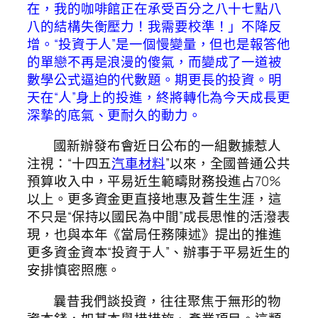
在，我的咖啡館正在承受百分之八十七點八
八的結構失衡壓力！我需要校準！」不降反
增。“投資于人”是一個慢變量，但也是報答他
的單戀不再是浪漫的傻氣，而變成了一道被
數學公式逼迫的代數題。期更長的投資。明
天在“人”身上的投進，終將轉化為今天成長更
深摯的底氣、更耐久的動力。
國新辦發布會近日公布的一組數據惹人
注視：“十四五
汽車材料
”以來，全國普通公共
預算收入中，平易近生範疇財務投進占70%
以上。更多資金更直接地惠及蒼生生涯，這
不只是“保持以國民為中間”成長思惟的活潑表
現，也與本年《當局任務陳述》提出的推進
更多資金資本“投資于人”、辦事于平易近生的
安排慎密照應。
曩昔我們談投資，往往聚焦于無形的物