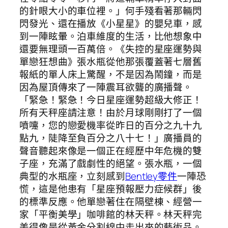
的針眼大小的車位裡。」何手殘看著那輛閃
閃發光、還在播放《小星星》的嬰兒車，感
到一陣眩暈。泊車維度的生活，比他想象中
還要無理頭一百萬倍。《失控的星座運勢與
單戀狂想曲》張水瓶從他那張覆蓋著七層舊
報紙的單人床上驚醒，不是因為鬧鐘，而是
因為屋頂傳來了一陣震耳欲聾的廣播聲。
「緊急！緊急！今日星座運勢超級大修正！
所有天秤座請注意！由於月球剛剛打了一個
噴嚏，您的戀愛機率從昨日的百分之九十九
點九，陡降至負百分之八十七！」廣播員的
聲音聽起來像是一個正在經歷中年危機的雙
子座，充滿了戲劇性的絕望。張水瓶，一個
典型的水瓶座，立刻感到
Bentley零件
一陣恐
慌，這是他患有「星座預報壓力症候群」後
的標準反應。他單戀著住在隔壁棟、經營一
家「平衡美學」咖啡館的林天秤。林天秤完
美得像是從黃金分割線中走出來的藝術品。