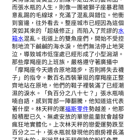
而張水瓶的人生，則像一團被獅子座暴君隨
意亂踢的毛線球，充滿了混亂與錯位。他衝
到窗邊，往外看去。整座城市已經因為這個
突如其來的「超級修正」而陷入了荒謬的
水
箱水
混亂。街道上的雙魚座們，開始不受控
制地流下鹹鹹的海水淚，他們無法停止地哭
泣，導致城市低窪處已經形成了小型潟湖。
那些摩羯座的上班族，嚴格遵守著廣播中
「摩羯座今天適合原地踏步，否則將失去襪
子」的指令。數百名西裝筆挺的摩羯座正整
齊地站在原地，他們的鞋子裡裝滿了已經潮
濕的淚水。「負百分之八十七？」張水瓶喃
喃自語，感到胃部一陣翻騰，他知道這代表
著什麼。林天秤的運
福斯零件
勢越差，他那
股積壓已久、無處安放的單戀能量就會越發
瘋狂地實體化。上次林天秤的戀愛運勢跌至
百分之二十，張水瓶就發現他的廚房裡長滿
了巨大的、形狀是林天秤側臉的粉紅色蘑