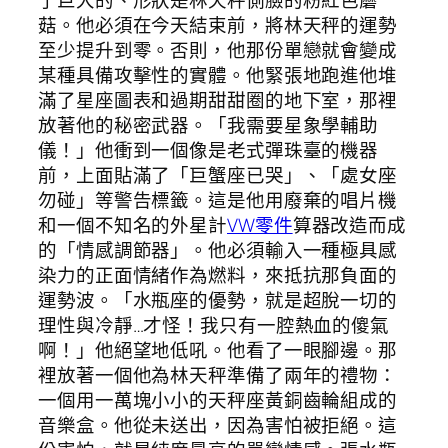
菇。他必須在今天結束前，將林天秤的運勢
至少提升到零。否則，他那份單戀就會變成
某種具備攻擊性的實體。他緊張地跑進他堆
滿了星座圖表和過期甜甜圈的地下室，那裡
放著他的秘密武器。「我需要星象學輔助
儀！」他衝到一個像是老式彈珠臺的機器
前，上面貼滿了「巨蟹座已哭」、「處女座
勿碰」等警告標籤。這是他用廢棄的唱片機
和一個不知名的外星計
VW零件
算器改造而成
的「情感調節器」。他必須輸入一種極具感
染力的正面情緒作為燃料，來抵抗那負面的
運勢波。「水瓶座的優勢，就是超脫一切的
理性與冷靜…才怪！我只有一腔熱血的傻氣
啊！」他絕望地低吼。他看了一眼腳邊。那
裡放著一個他為林天秤準備了兩年的禮物：
一個用一萬塊小小的天秤座黃銅齒輪組成的
音樂盒。他從未送出，因為害怕被拒絕。這