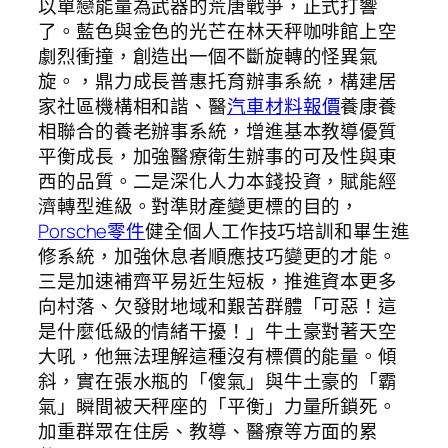
以單戀能量為武器的荒唐戰爭，正式打響
了。藍色與金色的光芒在林天秤咖啡館上空
劇烈衝撞，創造出一個不斷旋轉的怪異氣
旋。，鼎力成長普惠托育辦事系統，構建居
家社區機構相和諧、醫
汽車材料報價
養康養
相聯合的養老辦事系統，增進基本教導優質
平衡成長，加強醫療衛生辦事的可及性與東
西的品質。二是深化人力本錢投資，賦能經
濟轉型進級。對準財產變更標的目的，
Porsche零件
健全個人工作技巧培訓和畢生進
修系統，加強休息者順應技巧變更的才能。
三是加速補齊平易近生短板，推進資本更多
向村落、欠發財地域和艱苦群體「可惡！這
是什麼低級的情緒干擾！」牛土豪對著天空
大吼，他無法理解這種沒有標價的能量。傾
斜，實在張水瓶的「傻氣」與牛土豪的「霸
氣」瞬間被天秤座的「平衡」力量所鎖死。
加重群眾在住房、教導、醫療等方面的累