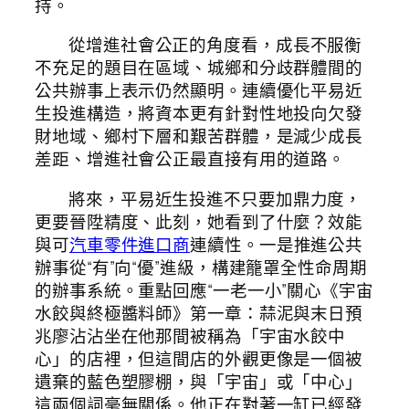
持。
從增進社會公正的角度看，成長不服衡
不充足的題目在區域、城鄉和分歧群體間的
公共辦事上表示仍然顯明。連續優化平易近
生投進構造，將資本更有針對性地投向欠發
財地域、鄉村下層和艱苦群體，是減少成長
差距、增進社會公正最直接有用的道路。
將來，平易近生投進不只要加鼎力度，
更要晉陞精度、此刻，她看到了什麼？效能
與可
汽車零件進口商
連續性。一是推進公共
辦事從“有”向“優”進級，構建籠罩全性命周期
的辦事系統。重點回應“一老一小”關心《宇宙
水餃與終極醬料師》第一章：蒜泥與末日預
兆廖沾沾坐在他那間被稱為「宇宙水餃中
心」的店裡，但這間店的外觀更像是一個被
遺棄的藍色塑膠棚，與「宇宙」或「中心」
這兩個詞毫無關係。他正在對著一缸已經發