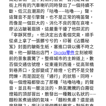
街上所有的汽車喇叭同時發出了一個持續不
斷、低沉且潮濕的「咕嚕——咕嚕——」聲。
這聲音不是引擎聲，也不是正常的鳴笛聲，
而像是一個巨大的、消化不良的胃在哀嚎。
廖沾沾皺著眉頭，這嚴重干擾了他蒜泥的
「寧靜冥想」。他決定出去看個究竟，順手
從桌上拿了一張髒兮兮的，印著《沾醬秘
笈》封面的皺衛生紙，塞進口袋以備不時之
需。他一腳踏出店門，
Skoda零件
立刻被眼
前的景象震驚了。整條城市的主幹道上，數
百個交通信號燈，從東邊到西邊，從高架橋
到巷弄口，全部變成了綠燈。它們不是交替
閃爍，而是固定在「通行」的狀態，同時，
每一個燈箱都發出了那種「咕嚕咕嚕」的聲
音，並且有一層淡淡的、熱氣騰騰的白霧從
燈箱的頂部冒出，散發出一種難以名狀的——
麵粉蒸煮過頭的氣味。「麵粉焦慮？還是過
度發酵？」廖沾沾是個醬料學家，對所有食