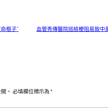
命根子”
血管秀傳醫院巡檢梗阻易致中風
公開。
必填欄位標示為
*