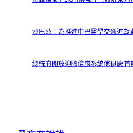
沙巴茲：為推進中巴醫學交通進獻
總統府開放迎國億嵐系統傢俱慶 