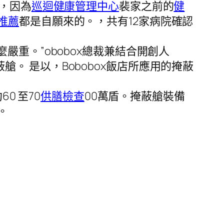
次，因為
巡迴健康管理中心
裴家之前的
健
推薦
都是自願來的。，共有12家病院確認
嚴重。”obobox總裁兼結合開創人
蔽艙。 是以，Bobobox飯店所應用的掩蔽
0 至70
供膳檢查
00萬盾。掩蔽艙裝備
。