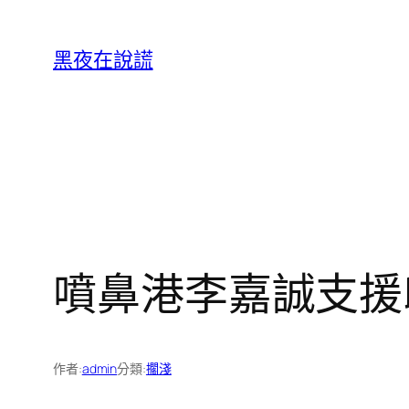
跳
至
黑夜在說謊
主
要
內
容
噴鼻港李嘉誠支援
作者:
admin
分類:
擱淺