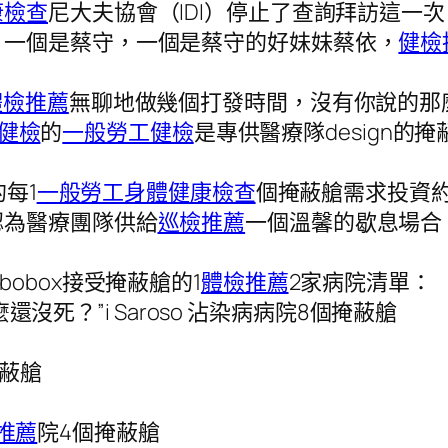
康檢查
尼大夫協會（IDI）停止了查詢拜訪這一
，一個是蔡守，一個是蔡守的好妹妹蔡依，
健檢
體檢推薦
無聊地做幾個打發時間，沒有你說的那麼
健檢
的
一般勞工健檢
是專供醫療隊design的掩
的每1
一般勞工身體健康檢查
個掩蔽艙需求投資約6
認為醫療團隊供給
巡檢推薦
一個溫馨的歇息場合
bobox接受掩蔽艙的1
體檢推薦
2家病院清單：
麼還沒死？”i Saroso 沾染病病院8個掩蔽艙
掩蔽艙
推薦
院4個掩蔽艙