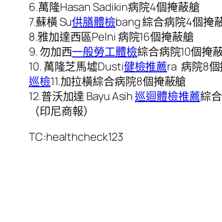
6.萬隆Hasan Sadikin病院4個掩蔽艙
7.蘇橫 Su
供膳體檢
bang 綜合病院4個掩
8.雅加達西區Pelni 病院16個掩蔽艙
9. 勿加西
一般勞工體檢
綜合病院10個掩
10. 萬隆芝馬墟Dusti
健檢推薦
ra 病院8
巡檢
11.加拉橫綜合病院8個掩蔽艙
12.普沃加達 Bayu Asih
巡迴體檢推薦
綜合
（印尼商報）
TC:healthcheck123