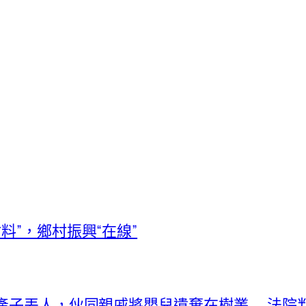
料”，鄉村振興“在線”
未婚產子丟人，伙同親戚將嬰兒遺棄在樹叢……法院