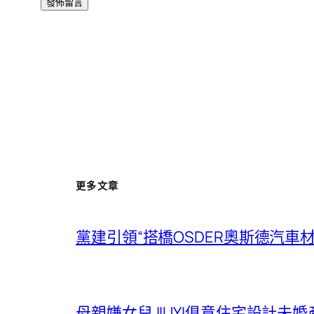
更多文章
黨建引領“搭橋OSDER奧斯德汽車材
母親嫌女兒JIUYI俱意住宅設計