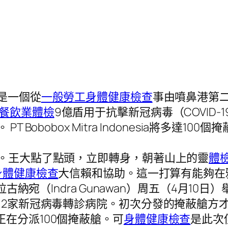
會是一個從
一般勞工身體健康檢查
事由噴鼻港第
餐飲業體檢
9億盾用于抗擊新冠病毒（COVID
 Bobobox Mitra Indonesia將多達
撐。王大點了點頭，立即轉身，朝著山上的靈
體
身體健康檢查
大信賴和協助。這一打算有能夠在
德拉古納宛（Indra Gunawan）周五（4月1
2家新冠病毒轉診病院。初次分發的掩蔽艙方才在西爪
在分派100個掩蔽艙。可
身體健康檢查
是此次