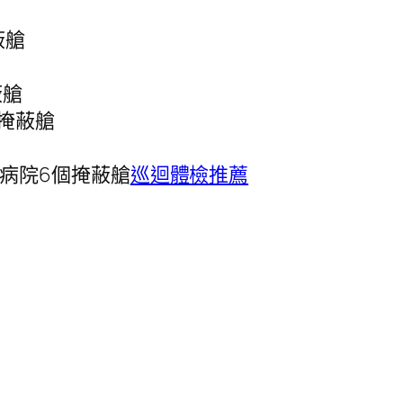
蔽艙
蔽艙
個掩蔽艙
病院6個掩蔽艙
巡迴體檢推薦