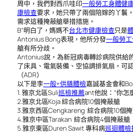
周中，我們對西爪哇印
一般勞工身體健
康檢查
要求，她只帶了兩個陪嫁的丫鬟
需求這種掩蔽艙舉措措施。
B“明白了，媽媽不
台北巿健康檢查
只是
Antonius Bong表現，他所分發
一般勞工
艙有所分歧。
Antonius說，為新冠病毒轉診病院供給
了床具、電氣裝備、空協調排氣扇，可
（ADR）
以下是李
一般+供膳體檢
嘉誠基金會和Bo
1. 雅京北區Suli
巡檢推薦
ant他說：“你怎
2.雅京北區Koja 綜合病院10個掩蔽艙
3.雅京西區Cengkareng 綜合病院10個
4.雅京中區Tarakan 綜合病院4個掩蔽艙
5.雅京東區Duren Sawit 專科病
巡迴體檢