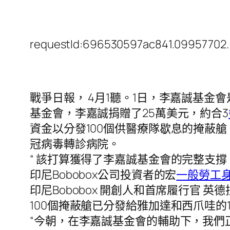
requestId:696530597ac841.09957702.
戰爭日報， 4月1聽。1日，李嘉誠基金
基金會，李嘉誠捐贈了25萬美元，約合3
資金以分發100個供醫療隊歇息的掩蔽艙。 PT
冠病毒轉診病院。
“ 該打算獲得了李嘉誠基金會的完整支
印尼Bobobox公司投資者的宏
一般勞工
印尼Bobobox 開創人和首席履行官 英
100個掩蔽艙已分發給雅加達和西爪哇的1
“今朝，在李嘉誠基金會的輔助下，我們正