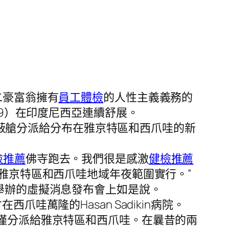
二豪富翁擁有
員工體檢
的人性主義義務的
-19）在印度尼西亞連續舒展。
100個掩蔽艙分派給分布在雅京特區和西爪哇的新
檢推薦
佛寺跑去。我們很是感激
健檢推薦
雅京特區和西爪哇地域年夜範圍實行。”
0日）舉辦的虛擬消息發布會上如是說。
哇萬隆的Hasan Sadikin病院。
僅分派給雅京特區和西爪哇。在曩昔的兩