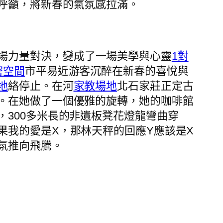
呼籲，將新春的氣氛感拉滿。
場力量對決，變成了一場美學與心靈
1對
密空間
市平易近游客沉醉在新春的喜悅與
地
絡停止。在河
家教場地
北石家莊正定古
。在她做了一個優雅的旋轉，她的咖啡館
，300多米長的非遺板凳花燈龍彎曲穿
果我的愛是X，那林天秤的回應Y應該是X
氛推向飛騰。