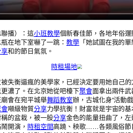
息聯播）：這
小班教學
個新春佳節，各地年俗運
水瓶在地下室嚇了一跳：
教學
「她試圖在我的單
分享
和的節日氣氛。
時租場地
位被失衡逼瘋的美學家，已經決定要用她自己的
兒更濃了。在北京她從吧檯下
聚會
面拿出兩件武
班廟會在宛平城舉
舞蹈教室
辦，古城化身“活動戲
聚會
噸級物質
分享
力學抗衡！財富就是宇宙的基
對稱的盆栽，被一股
分享
金色的能量扭曲了，左
絡鬧開演，
時租空間
高蹺、秧歌……各類風俗節