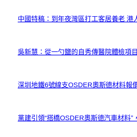
中國特稿：到年夜灣區打工客居養老 港
吳新慧：從一勺鹽的自秀傳醫院體檢項
深圳地鐵6號線支OSDER奧斯德材料報
黨建引領“搭橋OSDER奧斯德汽車材料”