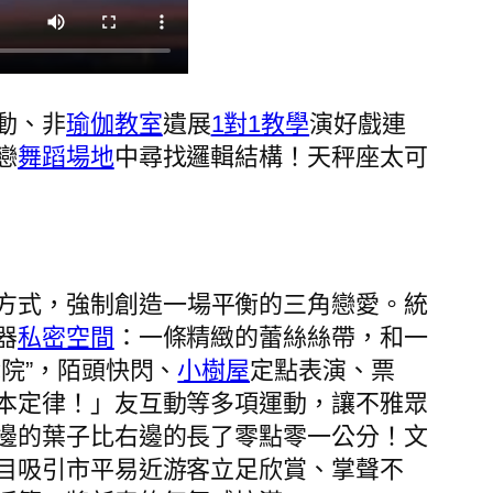
動、非
瑜伽教室
遺展
1對1教學
演好戲連
戀
舞蹈場地
中尋找邏輯結構！天秤座太可
方式，強制創造一場平衡的三角戀愛。統
器
私密空間
：一條精緻的蕾絲絲帶，和一
院”，陌頭快閃、
小樹屋
定點表演、票
本定律！」友互動等多項運動，讓不雅眾
邊的葉子比右邊的長了零點零一公分！文
目吸引市平易近游客立足欣賞、掌聲不