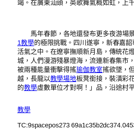
竭。在廣東汕頭，英歌舞氣概如虹，上
馬年春節，各地還發布更多夜游場
1教學
的極限挑戰。四川遂寧，新春嘉韶
活氣之中。在遼寧撫順新月島，傳統花
城，人們漫游殘暴燈海，流連新春集市
被兩種能量衝擊得搖
瑜伽教室
搖欲墜，
越，長龍以
教學場地
板凳銜接，裝潢彩
的
教學
虛數單位才對啊！」品，沿途村
教學
TC:9spacepos273 69a1c35b2dc374.045