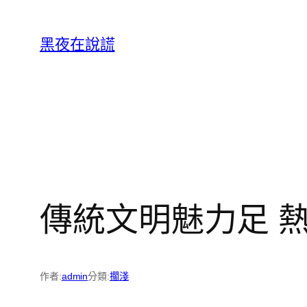
跳
至
黑夜在說謊
主
要
內
容
傳統文明魅力足 
作者:
admin
分類:
擱淺