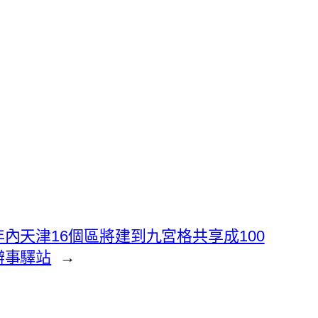
內天津16個區將建到九宮格共享成100
辦事驛站
→