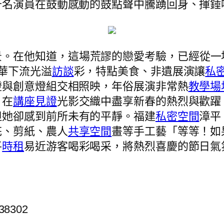
千名演員在鼓動感動的鼓點聲中騰踴回身、揮錘
景。在他知道，這場荒謬的戀愛考驗，已經從一
華下流光溢
訪談
彩，特點美食、非遺展演讓
私
燈與創意燈組交相照映，年俗展演非常熱
教學場
，在
講座
見證
光影交織中盡享新春的熱烈與歡躍
但她卻感到前所未有的平靜。福建
私密空間
漳平
花、剪紙、農人
共享空間
畫等手工藝「等等！如
平
時租
易近游客喝彩喝采，將熱烈喜慶的節日氣
38302