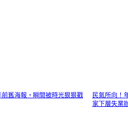
1年前舊海報，瞬間被時光狠狠戳
民氣所向！年
家下層失業