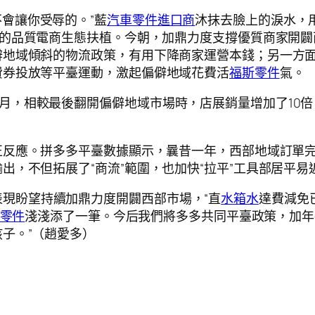
不會讓你受辱的。”藍
汽車零件進口商
沐抹去臉上的淚水，
的品質電商生態扶植。今朝，加鼎力度支撐優質商家開闢
地域傾斜的物流政策，有用下降商家運營本錢；另一方面
費券投放等平臺運動，激起偏僻地域花費活
福斯零件
氣。
多月，相較最後翻開偏僻地域市場時，店展銷量增加了10
獲正反應。拼多多平臺數據顯示，曩昔一年，西部地域訂單
出，不但拓展了“商流”範圍，也加快“拉平”工具部居平易
現盼望持續加鼎力度開闢西部市場，“直
水箱水
達費減免
he零件
淺淺添了一筆。今后我們將多多共同平臺政策，加年夜
子。”（趙愛多）