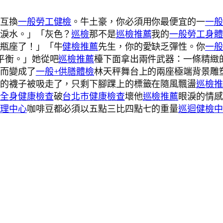
感互換
一般勞工健檢
。牛土豪，你必須用你最便宜的一
一般
滴淚水。」「灰色？
巡檢
那不是
巡檢推薦
我的
一般勞工身體
水瓶座了！」「牛
健檢推薦
先生，你的愛缺乏彈性。你
一般
平衡。」她從吧
巡檢推薦
檯下面拿出兩件武器：一條精緻
，而變成了
一般+供膳體檢
林天秤舞台上的兩座極端背景雕塑
己的襪子被吸走了，只剩下腳踝上的標籤在隨風飄盪
巡檢推
來
全身健康檢查
破
台北巿健康檢查
壞他
巡檢推薦
眼淚的情感
管理中心
咖啡豆都必須以五點三比四點七的重量
巡迴健檢中