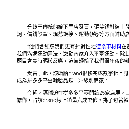
分歧于傳統的線下門店發賣，張笑銅對線上
詞、價錢設置、規范鏈接、運動領導等方面輔助
“他們會領導我們更有針對性地
德系車材料
在
我們溝通運動弄法，激勵商家介入平臺運動。除
題目會實時賜與反應，這無疑給了我們很年夜的輔
受害于此，該輪胎brand很快完成數字化回
成為拼多多平臺輪胎品類TOP級別商家。
今朝，邁瑞途在拼多多平臺開設25家店展，上
擺佈，占該brand線上銷量六成擺佈。為了包管