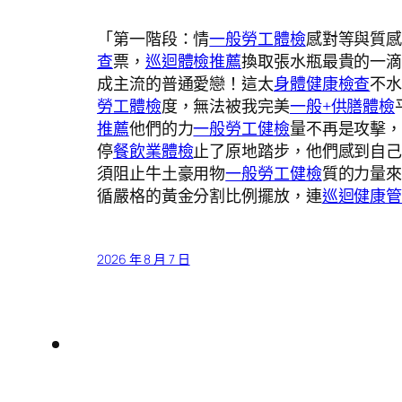
「第一階段：情
一般勞工體檢
感對等與質
查
票，
巡迴體檢推薦
換取張水瓶最貴的一
成主流的普通愛戀！這太
身體健康檢查
不
勞工體檢
度，無法被我完美
一般+供膳體檢
推薦
他們的力
一般勞工健檢
量不再是攻擊
停
餐飲業體檢
止了原地踏步，他們感到自
須阻止牛土豪用物
一般勞工健檢
質的力量
循嚴格的黃金分割比例擺放，連
巡迴健康
2026 年 8 月 7 日