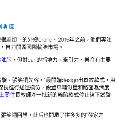
浩 攝
煩。的外鄉brand。2015年之前，他們專注
，自力開闢國際輪胎市場。
機油芯
，但對car 的抓地力、牽引力、樂音有主要
實驗。張笑銅先容，“最開端design出斑紋款式，用
在線長進行途徑模仿，設置車輛份量和路面濕滑度
士零件
長教師產一批新的輪胎款式停止線下試驗
，張笑銅回想，此后也開啟了拼多多的“發家之