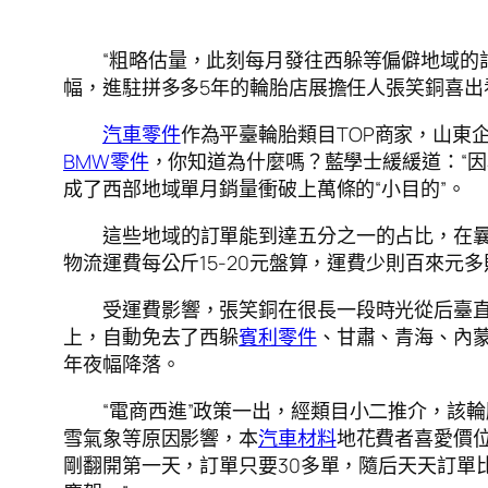
“粗略估量，此刻每月發往西躲等偏僻地域的
幅，進駐拼多多5年的輪胎店展擔任人張笑銅喜出
汽車零件
作為平臺輪胎類目TOP商家，山東
BMW零件
，你知道為什麼嗎？藍學士緩緩道：“
成了西部地域單月銷量衝破上萬條的“小目的”。
這些地域的訂單能到達五分之一的占比，在
物流運費每公斤15-20元盤算，運費少則百來元多
受運費影響，張笑銅在很長一段時光從后臺直
上，自動免去了西躲
賓利零件
、甘肅、青海、內
年夜幅降落。
“電商西進”政策一出，經類目小二推介，該
雪氣象等原因影響，本
汽車材料
地花費者喜愛價位每
剛翻開第一天，訂單只要30多單，隨后天天訂單