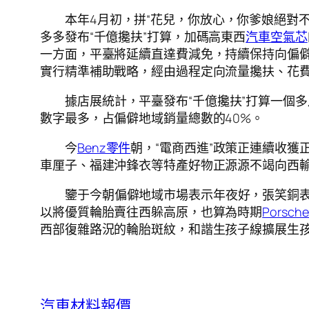
本年4月初，拼“花兒，你放心，你爹娘絕對
多多發布“千億攙扶”打算，加碼高東西
汽車空氣芯
一方面，平臺將延續直達費減免，持續保持向偏僻
實行精準補助戰略，經由過程定向流量攙扶、花
據店展統計，平臺發布“千億攙扶”打算一個
數字最多，占偏僻地域銷量總數的40%。
今
Benz零件
朝，“電商西進”政策正連續收
車厘子、福建沖鋒衣等特產好物正源源不竭向西輸
鑒于今朝偏僻地域市場表示年夜好，張笑銅表
以將優質輪胎賣往西躲高原，也算為時期
Porsc
西部復雜路況的輪胎斑紋，和諧生孩子線擴展生孩
汽車材料報價