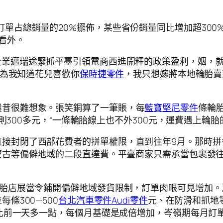
訂單占總銷量的20%擺佈，某些省份銷量同比增加超300
看外。
企業邁瑞途緊抓平臺引領電商西進開釋的政策盈利，姻，
因為我知道花兒喜歡你
保時捷零件
，我只想嫁將本地輪胎賣
曩昔很難想象。張笑銅算了一筆賬，每
藍寶堅尼零件
條輪胎
則300多元，“一條輪胎線上也不外300元，運費遇上輪胎
接封閉了西部花費者的拼單權限，直到往年9月。那時拼
蒙古等偏僻地域的二段直達費。平臺商家只需承當包裹發
輪胎店展當令鋪開偏僻地域發貨限制，訂單肉眼可見增加
條300—500
台北汽車零件
Audi零件
元、在防滑和抓地
比前一天多一點，每個月基礎是成倍增加，岑嶺期每月訂