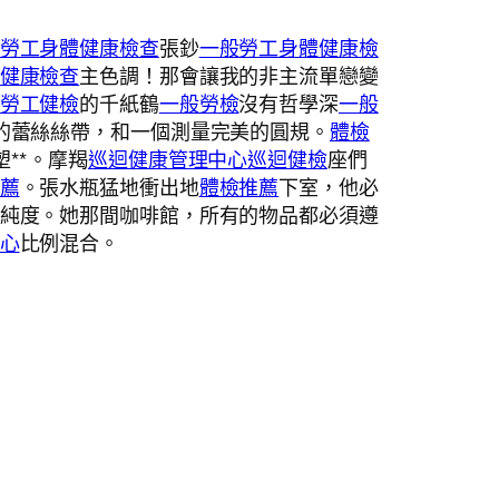
勞工身體健康檢查
張鈔
一般勞工身體健康檢
健康檢查
主色調！那會讓我的非主流單戀變
勞工健檢
的千紙鶴
一般勞檢
沒有哲學深
一般
的蕾絲絲帶，和一個測量完美的圓規。
體檢
**。摩羯
巡迴健康管理中心
巡迴健檢
座們
薦
。張水瓶猛地衝出地
體檢推薦
下室，他必
純度。她那間咖啡館，所有的物品都必須遵
心
比例混合。