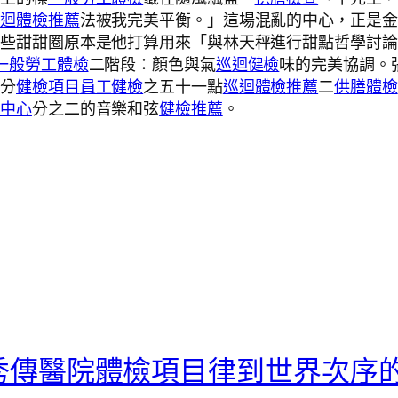
巡迴體檢推薦
法被我完美平衡。」這場混亂的中心，正是金
那些甜甜圈原本是他打算用來「與林天秤進行甜點哲學討論
一般勞工體檢
二階段：顏色與氣
巡迴健檢
味的完美協調。
百分
健檢項目
員工健檢
之五十一點
巡迴體檢推薦
二
供膳體檢
檢中心
分之二的音樂和弦
健檢推薦
。
秀傳醫院體檢項目律到世界次序