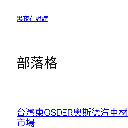
跳
至
黑夜在說謊
主
要
內
容
部落格
台灣東OSDER奧斯德汽車
市場