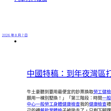
2026 年 8 月 7 日
中國特稿：到年夜灣區
牛土豪聽到要用最便宜的鈔票換取
勞工健
願用一棟別墅換！」「第三階段：時間
一
中心
一般勞工身體健康檢查
我的
健康檢查
己的襪
餐飲業體檢
子被吸走了，只剩下腳