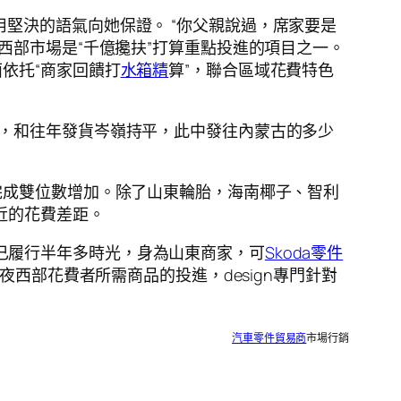
用堅決的語氣向她保證。 “你父親說過，席家要是
西部市場是“千億攙扶”打算重點投進的項目之一。
依托“商家回饋打
水箱精
算”，聯合區域花費特色
倍，和往年發貨岑嶺持平，此中發往內蒙古的多少
完成雙位數增加。除了山東輪胎，海南椰子、智利
近的花費差距。
已履行半年多時光，身為山東商家，可
Skoda零件
西部花費者所需商品的投進，design專門針對
汽車零件貿易商
市場行銷