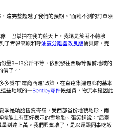
%，這完整超越了我們的預期。”面臨不測的訂單漲
就像一巴掌拍在我的藍天上，我還是笑著不轉臉
到了青躲高原和呼
油氣分離器改良版
倫貝爾，完
份量8—18公斤不等，依照發往西躲等偏僻地域的
的價了。”
多多發布“電商西進”政策，在直達集運包郵的基本
往這些地域的一
Bentley零件
段運費，物流本錢因此
。夏季是輪胎售賣岑嶺，受西部省份地貌地形、雨
等機能上有更好表示的雪地胎。張笑銅說：“后臺
單量到達上萬。我們興奮壞了，是以還跟同事吃飯