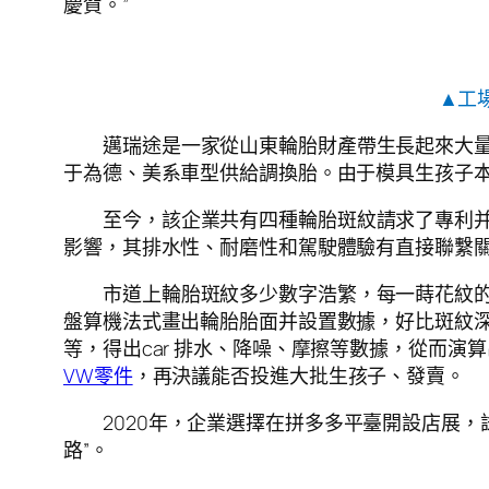
慶賀。”
▲工
邁瑞途是一家從山東輪胎財產帶生長起來大量的
于為德、美系車型供給調換胎。由于模具生孩子本錢
至今，該企業共有四種輪胎斑紋請求了專利
影響，其排水性、耐磨性和駕駛體驗有直接聯繫
市道上輪胎斑紋多少數字浩繁，每一蒔花紋的背
盤算機法式畫出輪胎胎面并設置數據，好比斑紋深
等，得出car 排水、降噪、摩擦等數據，從而
VW零件
，再決議能否投進大批生孩子、發賣。
2020年，企業選擇在拼多多平臺開設店展
路”。