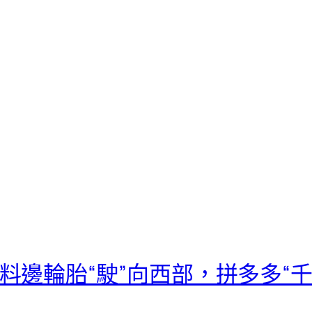
材料邊輪胎“駛”向西部，拼多多“