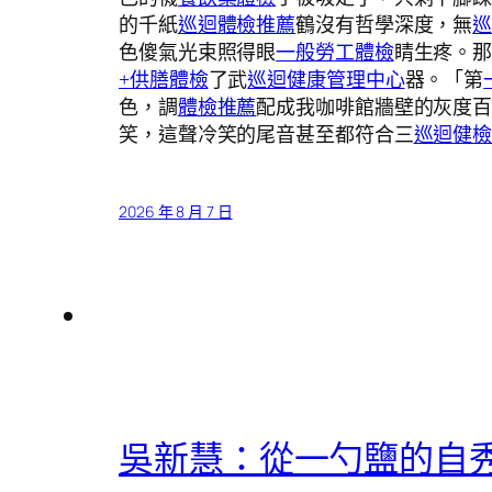
的千紙
巡迴體檢推薦
鶴沒有哲學深度，無
色傻氣光束照得眼
一般勞工體檢
睛生疼。
+供膳體檢
了武
巡迴健康管理中心
器。「第
色，調
體檢推薦
配成我咖啡館牆壁的灰度
笑，這聲冷笑的尾音甚至都符合三
巡迴健
2026 年 8 月 7 日
吳新慧：從一勺鹽的自