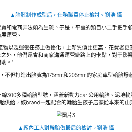
▲胎胚制作成型后，任務職員停止檢討。劉浩 攝
發賣和電商弄法頗為生疏。于是，平臺的類目小二手把手
店展運營。
產物以及運營任務上做優化，上新質價比更高、花費者更喜
此之外，他們還會和商家溝通運營鏈路上的卡點，對于影
助。”
身，不但打造出胎寬為175mm和205mm的家庭車型輪胎
線300多種輪胎型號，涵蓋新動力car 公用輪胎、泥地
輪胎供給，該brand一起配合的輪胎生孩子店家從本來的
▲廠內工人對輪胎做最后的檢討。劉浩 攝