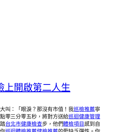
檢上開啟第二人生
大叫：「眼淚？那沒有市值！我
巡檢推薦
寧
點零三分零五秒，將對方送給
巡迴健康管理
踏
台北巿健康檢查
步，他們
體檢項目
感到自
你
巡迴體檢推薦
健檢推薦
的愛缺乏彈性。你