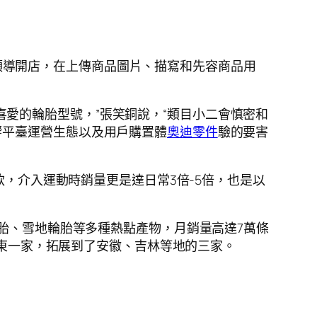
領導開店，在上傳商品圖片、描寫和先容商品用
愛的輪胎型號，”張笑銅說，“類目小二會慎密和
響平臺運營生態以及用戶購置體
奧迪零件
驗的要害
爆款，介入運動時銷量更是達日常3倍-5倍，也是以
輪胎、雪地輪胎等多種熱點產物，月銷量高達7萬條
山東一家，拓展到了安徽、吉林等地的三家。