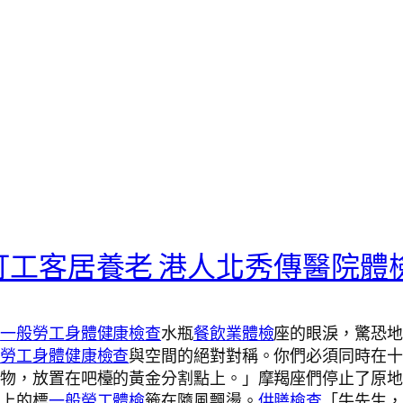
打工客居養老 港人北秀傳醫院體
檢
一般勞工身體健康檢查
水瓶
餐飲業體檢
座的眼淚，驚恐地
般勞工身體健康檢查
與空間的絕對對稱。你們必須同時在十
禮物，放置在吧檯的黃金分割點上。」摩羯座們停止了原地
踝上的標
一般勞工體檢
籤在隨風飄盪。
供膳檢查
「牛先生，